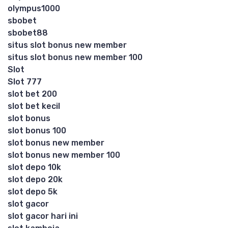
olympus1000
sbobet
sbobet88
situs slot bonus new member
situs slot bonus new member 100
Slot
Slot 777
slot bet 200
slot bet kecil
slot bonus
slot bonus 100
slot bonus new member
slot bonus new member 100
slot depo 10k
slot depo 20k
slot depo 5k
slot gacor
slot gacor hari ini