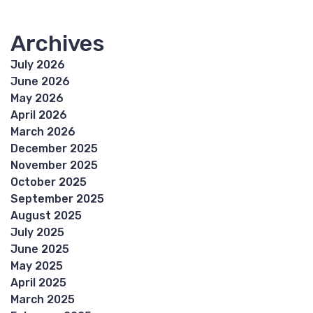
Archives
July 2026
June 2026
May 2026
April 2026
March 2026
December 2025
November 2025
October 2025
September 2025
August 2025
July 2025
June 2025
May 2025
April 2025
March 2025