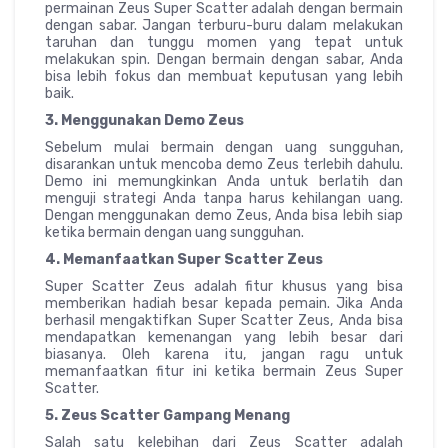
permainan Zeus Super Scatter adalah dengan bermain
dengan sabar. Jangan terburu-buru dalam melakukan
taruhan dan tunggu momen yang tepat untuk
melakukan spin. Dengan bermain dengan sabar, Anda
bisa lebih fokus dan membuat keputusan yang lebih
baik.
3. Menggunakan Demo Zeus
Sebelum mulai bermain dengan uang sungguhan,
disarankan untuk mencoba demo Zeus terlebih dahulu.
Demo ini memungkinkan Anda untuk berlatih dan
menguji strategi Anda tanpa harus kehilangan uang.
Dengan menggunakan demo Zeus, Anda bisa lebih siap
ketika bermain dengan uang sungguhan.
4. Memanfaatkan Super Scatter Zeus
Super Scatter Zeus adalah fitur khusus yang bisa
memberikan hadiah besar kepada pemain. Jika Anda
berhasil mengaktifkan Super Scatter Zeus, Anda bisa
mendapatkan kemenangan yang lebih besar dari
biasanya. Oleh karena itu, jangan ragu untuk
memanfaatkan fitur ini ketika bermain Zeus Super
Scatter.
5. Zeus Scatter Gampang Menang
Salah satu kelebihan dari Zeus Scatter adalah