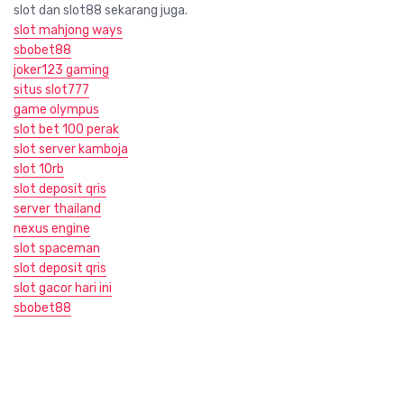
slot dan slot88 sekarang juga.
slot mahjong ways
sbobet88
joker123 gaming
situs slot777
game olympus
slot bet 100 perak
slot server kamboja
slot 10rb
slot deposit qris
server thailand
nexus engine
slot spaceman
slot deposit qris
slot gacor hari ini
sbobet88