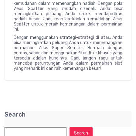
kemudahan dalam memenangkan hadiah. Dengan pola
Zeus Scatter yang mudah dikenali, Anda bisa
meningkatkan peluang Anda untuk mendapatkan
hadiah besar. Jadi, manfaatkanlah kemudahan Zeus
Scatter untuk meraih kemenangan dalam permainan
ini.
Dengan menggunakan strategi-strategi di atas, Anda
bisa meningkatkan peluang Anda untuk memenangkan
permainan Zeus Super Scatter. Bermain dengan
cerdas, sabar, dan menggunakan fitur-fitur khusus yang
tersedia adalah kuncinya. Jadi, jangan ragu untuk
mencoba peruntungan Anda dalam permainan slot
yang menarik ini dan raih kemenangan besar!
Search
Search