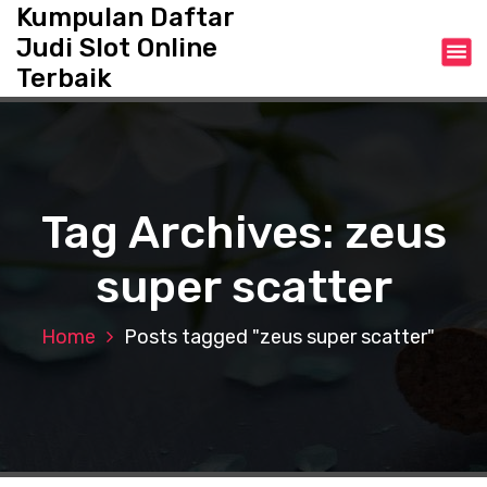
S
Kumpulan Daftar
k
Judi Slot Online
i
Terbaik
p
t
o
c
o
n
Tag Archives: zeus
t
e
super scatter
n
t
Home
Posts tagged "zeus super scatter"