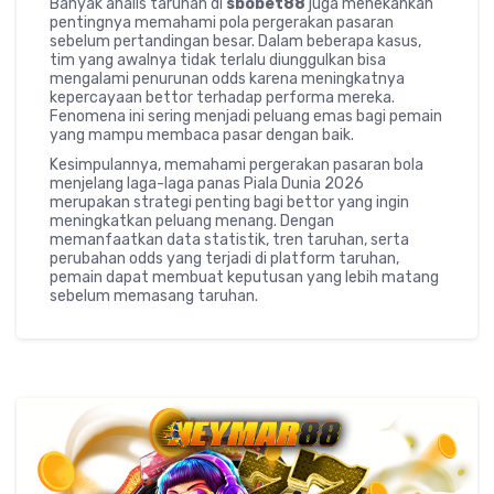
Banyak analis taruhan di
sbobet88
juga menekankan
pentingnya memahami pola pergerakan pasaran
sebelum pertandingan besar. Dalam beberapa kasus,
tim yang awalnya tidak terlalu diunggulkan bisa
mengalami penurunan odds karena meningkatnya
kepercayaan bettor terhadap performa mereka.
Fenomena ini sering menjadi peluang emas bagi pemain
yang mampu membaca pasar dengan baik.
Kesimpulannya, memahami pergerakan pasaran bola
menjelang laga-laga panas Piala Dunia 2026
merupakan strategi penting bagi bettor yang ingin
meningkatkan peluang menang. Dengan
memanfaatkan data statistik, tren taruhan, serta
perubahan odds yang terjadi di platform taruhan,
pemain dapat membuat keputusan yang lebih matang
sebelum memasang taruhan.