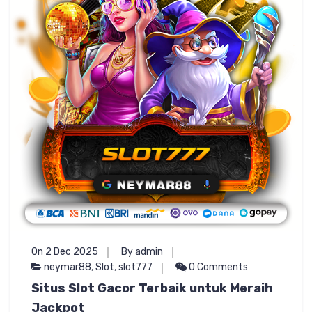
On 2 Dec 2025
By admin
neymar88
,
Slot
,
slot777
0 Comments
Situs Slot Gacor Terbaik untuk Meraih
Jackpot