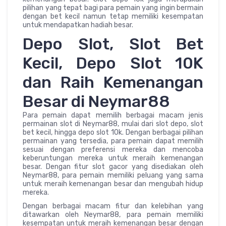
pilihan yang tepat bagi para pemain yang ingin bermain
dengan bet kecil namun tetap memiliki kesempatan
untuk mendapatkan hadiah besar.
Depo Slot, Slot Bet
Kecil, Depo Slot 10K
dan Raih Kemenangan
Besar di Neymar88
Para pemain dapat memilih berbagai macam jenis
permainan slot di Neymar88, mulai dari slot depo, slot
bet kecil, hingga depo slot 10k. Dengan berbagai pilihan
permainan yang tersedia, para pemain dapat memilih
sesuai dengan preferensi mereka dan mencoba
keberuntungan mereka untuk meraih kemenangan
besar. Dengan fitur slot gacor yang disediakan oleh
Neymar88, para pemain memiliki peluang yang sama
untuk meraih kemenangan besar dan mengubah hidup
mereka.
Dengan berbagai macam fitur dan kelebihan yang
ditawarkan oleh Neymar88, para pemain memiliki
kesempatan untuk meraih kemenangan besar dengan