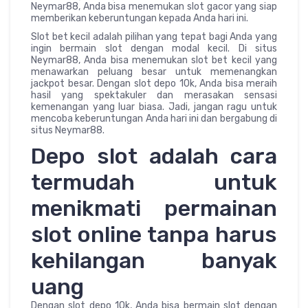
Neymar88, Anda bisa menemukan slot gacor yang siap
memberikan keberuntungan kepada Anda hari ini.
Slot bet kecil adalah pilihan yang tepat bagi Anda yang
ingin bermain slot dengan modal kecil. Di situs
Neymar88, Anda bisa menemukan slot bet kecil yang
menawarkan peluang besar untuk memenangkan
jackpot besar. Dengan slot depo 10k, Anda bisa meraih
hasil yang spektakuler dan merasakan sensasi
kemenangan yang luar biasa. Jadi, jangan ragu untuk
mencoba keberuntungan Anda hari ini dan bergabung di
situs Neymar88.
Depo slot adalah cara
termudah untuk
menikmati permainan
slot online tanpa harus
kehilangan banyak
uang
Dengan slot depo 10k, Anda bisa bermain slot dengan