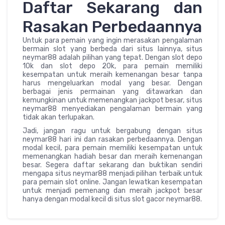
Daftar Sekarang dan
Rasakan Perbedaannya
Untuk para pemain yang ingin merasakan pengalaman
bermain slot yang berbeda dari situs lainnya, situs
neymar88 adalah pilihan yang tepat. Dengan slot depo
10k dan slot depo 20k, para pemain memiliki
kesempatan untuk meraih kemenangan besar tanpa
harus mengeluarkan modal yang besar. Dengan
berbagai jenis permainan yang ditawarkan dan
kemungkinan untuk memenangkan jackpot besar, situs
neymar88 menyediakan pengalaman bermain yang
tidak akan terlupakan.
Jadi, jangan ragu untuk bergabung dengan situs
neymar88 hari ini dan rasakan perbedaannya. Dengan
modal kecil, para pemain memiliki kesempatan untuk
memenangkan hadiah besar dan meraih kemenangan
besar. Segera daftar sekarang dan buktikan sendiri
mengapa situs neymar88 menjadi pilihan terbaik untuk
para pemain slot online. Jangan lewatkan kesempatan
untuk menjadi pemenang dan meraih jackpot besar
hanya dengan modal kecil di situs slot gacor neymar88.