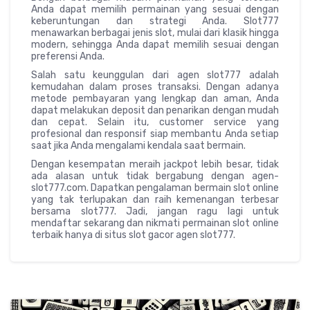
Anda dapat memilih permainan yang sesuai dengan
keberuntungan dan strategi Anda. Slot777
menawarkan berbagai jenis slot, mulai dari klasik hingga
modern, sehingga Anda dapat memilih sesuai dengan
preferensi Anda.
Salah satu keunggulan dari agen slot777 adalah
kemudahan dalam proses transaksi. Dengan adanya
metode pembayaran yang lengkap dan aman, Anda
dapat melakukan deposit dan penarikan dengan mudah
dan cepat. Selain itu, customer service yang
profesional dan responsif siap membantu Anda setiap
saat jika Anda mengalami kendala saat bermain.
Dengan kesempatan meraih jackpot lebih besar, tidak
ada alasan untuk tidak bergabung dengan agen-
slot777.com. Dapatkan pengalaman bermain slot online
yang tak terlupakan dan raih kemenangan terbesar
bersama slot777. Jadi, jangan ragu lagi untuk
mendaftar sekarang dan nikmati permainan slot online
terbaik hanya di situs slot gacor agen slot777.