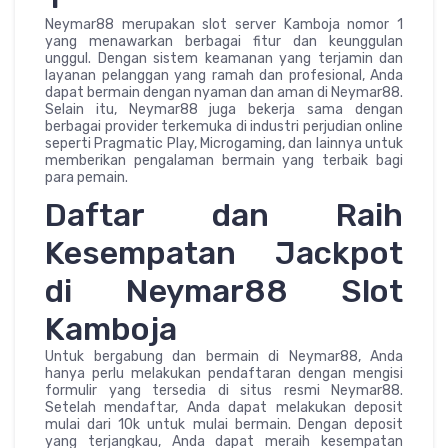
Neymar88 merupakan slot server Kamboja nomor 1
yang menawarkan berbagai fitur dan keunggulan
unggul. Dengan sistem keamanan yang terjamin dan
layanan pelanggan yang ramah dan profesional, Anda
dapat bermain dengan nyaman dan aman di Neymar88.
Selain itu, Neymar88 juga bekerja sama dengan
berbagai provider terkemuka di industri perjudian online
seperti Pragmatic Play, Microgaming, dan lainnya untuk
memberikan pengalaman bermain yang terbaik bagi
para pemain.
Daftar dan Raih
Kesempatan Jackpot
di Neymar88 Slot
Kamboja
Untuk bergabung dan bermain di Neymar88, Anda
hanya perlu melakukan pendaftaran dengan mengisi
formulir yang tersedia di situs resmi Neymar88.
Setelah mendaftar, Anda dapat melakukan deposit
mulai dari 10k untuk mulai bermain. Dengan deposit
yang terjangkau, Anda dapat meraih kesempatan