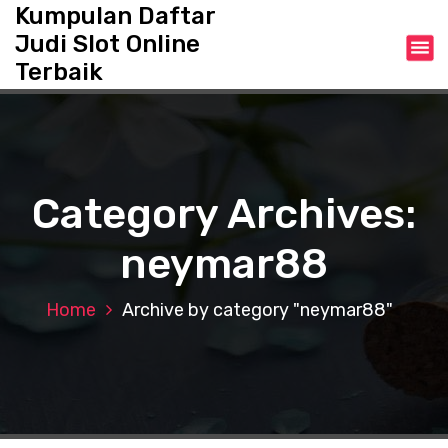
S
Kumpulan Daftar
k
Judi Slot Online
i
Terbaik
p
t
o
c
o
n
Category Archives:
t
e
neymar88
n
t
Home
Archive by category "neymar88"