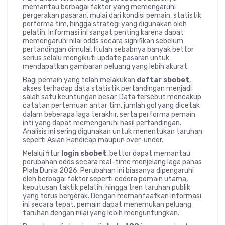
memantau berbagai faktor yang memengaruhi
pergerakan pasaran, mulai dari kondisi pemain, statistik
performa tim, hingga strategi yang digunakan oleh
pelatih. Informasi ini sangat penting karena dapat
memengaruhi nilai odds secara signifikan sebelum
pertandingan dimulai. Itulah sebabnya banyak bettor
serius selalu mengikuti update pasaran untuk
mendapatkan gambaran peluang yang lebih akurat.
Bagi pemain yang telah melakukan
daftar sbobet
,
akses terhadap data statistik pertandingan menjadi
salah satu keuntungan besar. Data tersebut mencakup
catatan pertemuan antar tim, jumlah gol yang dicetak
dalam beberapa laga terakhir, serta performa pemain
inti yang dapat memengaruhi hasil pertandingan.
Analisis ini sering digunakan untuk menentukan taruhan
seperti Asian Handicap maupun over-under.
Melalui fitur
login sbobet
, bettor dapat memantau
perubahan odds secara real-time menjelang laga panas
Piala Dunia 2026. Perubahan ini biasanya dipengaruhi
oleh berbagai faktor seperti cedera pemain utama,
keputusan taktik pelatih, hingga tren taruhan publik
yang terus bergerak. Dengan memanfaatkan informasi
ini secara tepat, pemain dapat menemukan peluang
taruhan dengan nilai yang lebih menguntungkan.