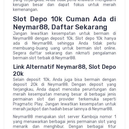
kerugian besar dan dapat fokus untuk meraih
kemenangan.
Slot Depo 10k Cuman Ada di
Neymar88, Daftar Sekarang
Jangan lewatkan kesempatan untuk bermain di
Neymar88 dengan deposit 10k. Slot depo 10k hanya
ada di Neymar88, sehingga Anda tidak perlu
membuang-buang uang untuk bermain slot online.
Segera daftar sekarang dan nikmati pengalaman
bermain slot terbaik di Neymar88.
Link Alternatif Neymar88, Slot Depo
20k
Selain deposit 10k, Anda juga bisa bermain dengan
deposit 20k di Neymar88. Dengan deposit yang
terjangkau, Anda dapat mencoba peruntungan dan
meraih kesempatan menang besar di berbagai jenis
permainan slot dari provider terkemuka seperti
Pragmatic Play. Jangan lewatkan kesempatan untuk
meraih jackpot dan hadiah besar lainnya di Neymar88.
Neymar88 merupakan slot server Kamboja nomor 1
yang menawarkan berbagai jenis permainan slot yang
menarik dan menghibur. Dengan berbagai fitur