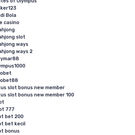
tes of Olympus
ker123
di Bola
ve casino
ahjong
hjong slot
hjong ways
hjong ways 2
eymar88
ympus1000
obet
bobet88
tus slot bonus new member
tus slot bonus new member 100
ot
ot 777
ot bet 200
ot bet kecil
ot bonus