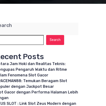
earch
Search
ecent Posts
tara Jam Hoki dan Realitas Teknis:
ngupas Pengaruh Waktu dan Ritme
lam Fenomena Slot Gacor
ACEMAN88: Temukan Beragam Slot
puler dengan Jackpot Besar
ot Gacor dengan Performa Halaman Lebih
ngan
US SLOT : Link Slot Zeus Modern dengan