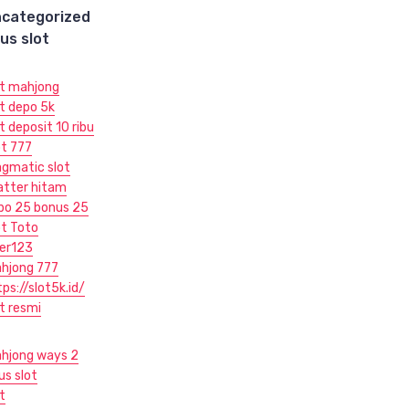
categorized
us slot
ot mahjong
ot depo 5k
t deposit 10 ribu
ot 777
agmatic slot
atter hitam
po 25 bonus 25
ot Toto
ker123
hjong 777
ps://slot5k.id/
ot resmi
hjong ways 2
us slot
t