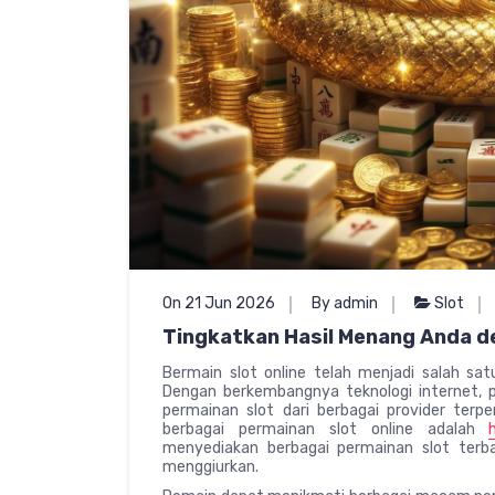
On 21 Jun 2026
By admin
Slot
Tingkatkan Hasil Menang Anda de
Bermain slot online telah menjadi salah sat
Dengan berkembangnya teknologi internet,
permainan slot dari berbagai provider ter
berbagai permainan slot online adalah
menyediakan berbagai permainan slot terb
menggiurkan.