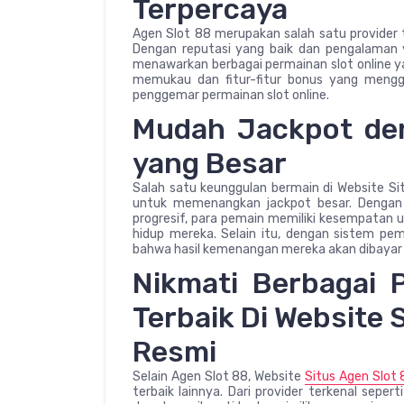
Terpercaya
Agen Slot 88 merupakan salah satu provider t
Dengan reputasi yang baik dan pengalaman ya
menawarkan berbagai permainan slot online y
memukau dan fitur-fitur bonus yang menggi
penggemar permainan slot online.
Mudah Jackpot de
yang Besar
Salah satu keunggulan bermain di Website S
untuk memenangkan jackpot besar. Dengan 
progresif, para pemain memiliki kesempata
hidup mereka. Selain itu, dengan sistem pe
bahwa hasil kemenangan mereka akan dibayar
Nikmati Berbagai 
Terbaik Di Website 
Resmi
Selain Agen Slot 88, Website
Situs Agen Slot
terbaik lainnya. Dari provider terkenal sepe