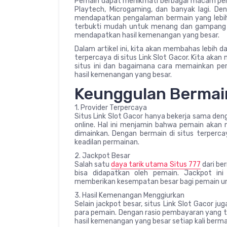
Pemain dapat menikmati berbagai macam permai
Playtech, Microgaming, dan banyak lagi. Den
mendapatkan pengalaman bermain yang lebih se
terbukti mudah untuk menang dan gampang j
mendapatkan hasil kemenangan yang besar.
Dalam artikel ini, kita akan membahas lebih d
terpercaya di situs Link Slot Gacor. Kita akan
situs ini dan bagaimana cara memainkan pe
hasil kemenangan yang besar.
Keunggulan Bermain
1. Provider Terpercaya
Situs Link Slot Gacor hanya bekerja sama den
online. Hal ini menjamin bahwa pemain akan
dimainkan. Dengan bermain di situs terperc
keadilan permainan.
2. Jackpot Besar
Salah satu
daya tarik utama Situs 777
dari be
bisa didapatkan oleh pemain. Jackpot ini
memberikan kesempatan besar bagi pemain un
3. Hasil Kemenangan Menggiurkan
Selain jackpot besar, situs Link Slot Gacor 
para pemain. Dengan rasio pembayaran yang t
hasil kemenangan yang besar setiap kali berma