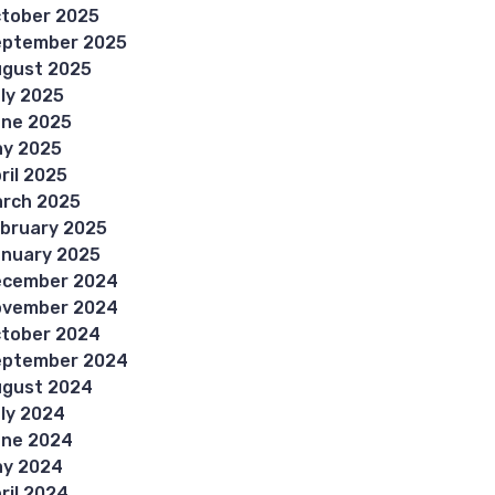
tober 2025
eptember 2025
gust 2025
ly 2025
ne 2025
y 2025
ril 2025
rch 2025
bruary 2025
nuary 2025
ecember 2024
ovember 2024
tober 2024
eptember 2024
gust 2024
ly 2024
ne 2024
y 2024
ril 2024