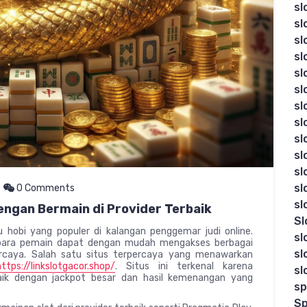
sl
sl
sl
sl
sl
sl
sl
sl
sl
sl
sl
sl
0 Comments
sl
ngan Bermain di Provider Terbaik
Sl
u hobi yang populer di kalangan penggemar judi online.
sl
 para pemain dapat dengan mudah mengakses berbagai
sl
percaya. Salah satu situs terpercaya yang menawarkan
https://linkslotgacor.shop/
. Situs ini terkenal karena
sl
aik dengan jackpot besar dan hasil kemenangan yang
sp
S