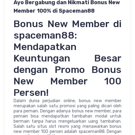
Ayo Bergabung dan Nikmati Bonus New
Member 100% di Spaceman88
Bonus New Member di
spaceman88:
Mendapatkan
Keuntungan Besar
dengan Promo Bonus
New Member 100
Persen!
Dalam dunia perjudian online, bonus new member
merupakan salah satu promosi yang paling dicari oleh
para pemain. Dengan adanya bonus new member, para
pemain bisa mendapatkan tambahan modal untuk
bermain tanpa harus mengeluarkan uang tambahan.
Salah satu situs slot resmi yang menawarkan bonus
new member 100 persen adalah spaceman88. Dengan