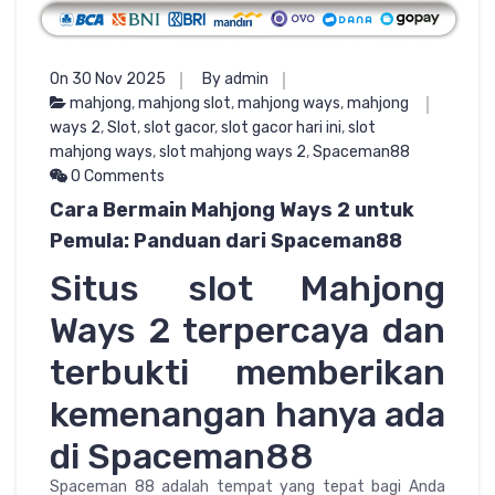
On 30 Nov 2025
By admin
mahjong
,
mahjong slot
,
mahjong ways
,
mahjong
ways 2
,
Slot
,
slot gacor
,
slot gacor hari ini
,
slot
mahjong ways
,
slot mahjong ways 2
,
Spaceman88
0 Comments
Cara Bermain Mahjong Ways 2 untuk
Pemula: Panduan dari Spaceman88
Situs slot Mahjong
Ways 2 terpercaya dan
terbukti memberikan
kemenangan hanya ada
di Spaceman88
Spaceman 88 adalah tempat yang tepat bagi Anda