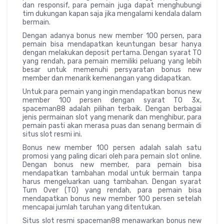
dan responsif, para pemain juga dapat menghubungi
tim dukungan kapan saja jika mengalami kendala dalam
bermain.
Dengan adanya bonus new member 100 persen, para
pemain bisa mendapatkan keuntungan besar hanya
dengan melakukan deposit pertama. Dengan syarat TO
yang rendah, para pemain memiliki peluang yang lebih
besar untuk memenuhi persyaratan bonus new
member dan menarik kemenangan yang didapatkan.
Untuk para pemain yang ingin mendapatkan bonus new
member 100 persen dengan syarat TO 3x,
spaceman88 adalah pilihan terbaik. Dengan berbagai
jenis permainan slot yang menarik dan menghibur, para
pemain pasti akan merasa puas dan senang bermain di
situs slot resmi ini.
Bonus new member 100 persen adalah salah satu
promosi yang paling dicari oleh para pemain slot online.
Dengan bonus new member, para pemain bisa
mendapatkan tambahan modal untuk bermain tanpa
harus mengeluarkan uang tambahan. Dengan syarat
Turn Over (TO) yang rendah, para pemain bisa
mendapatkan bonus new member 100 persen setelah
mencapai jumlah taruhan yang ditentukan.
Situs slot resmi spaceman88 menawarkan bonus new