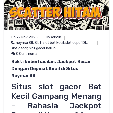
On 27 Nov 2025
By admin
neymar88
,
Slot
,
slot bet kecil
,
slot depo 10k
,
slot gacor
,
slot gacor hari ini
0 Comments
Bukti keberhasilan: Jackpot Besar
Dengan Deposit Kecil di Situs
Neymar88
Situs slot gacor Bet
Kecil Gampang Menang
– Rahasia Jackpot