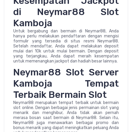
Kesempatan Jackpot
di Neymar88 Slot
Kamboja
Untuk bergabung dan bermain di Neymar88, Anda
hanya perlu melakukan pendaftaran dengan mengisi
formulir yang tersedia di situs resmi Neymar88.
Setelah mendaftar, Anda dapat melakukan deposit
mulai dari 10k untuk mulai bermain. Dengan deposit
yang terjangkau, Anda dapat meraih kesempatan
untuk memenangkan jackpot dan hadiah besar lainnya.
Neymar88 Slot Server
Kamboja Tempat
Terbaik Bermain Slot
Neymar88 merupakan tempat terbaik untuk bermain
slot online. Dengan berbagai jenis permainan slot yang
menarik dan menghibur, Anda tidak akan pernah
merasa bosan saat bermain di Neymar88. Selain itu,
Neymar88 juga menawarkan berbagai promo dan
bonus menarik yang dapat meningkatkan peluang Anda