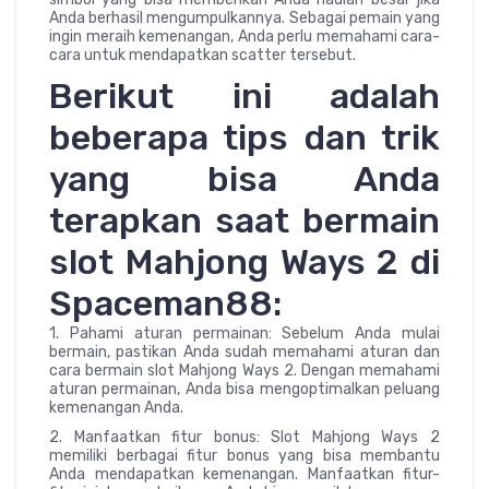
Anda berhasil mengumpulkannya. Sebagai pemain yang
ingin meraih kemenangan, Anda perlu memahami cara-
cara untuk mendapatkan scatter tersebut.
Berikut ini adalah
beberapa tips dan trik
yang bisa Anda
terapkan saat bermain
slot Mahjong Ways 2 di
Spaceman88:
1. Pahami aturan permainan: Sebelum Anda mulai
bermain, pastikan Anda sudah memahami aturan dan
cara bermain slot Mahjong Ways 2. Dengan memahami
aturan permainan, Anda bisa mengoptimalkan peluang
kemenangan Anda.
2. Manfaatkan fitur bonus: Slot Mahjong Ways 2
memiliki berbagai fitur bonus yang bisa membantu
Anda mendapatkan kemenangan. Manfaatkan fitur-