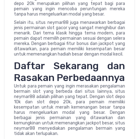
depo 20k merupakan pilihan yang tepat bagi para
pemain yang ingin mencoba peruntungan mereka
tanpa harus mengeluarkan modal yang besar.
Selain itu, situs neymar88 juga menawarkan berbagai
jenis permainan slot gacor yang sangat menghibur dan
menarik. Dari tema klasik hingga tema modern, para
pemain dapat memilih permainan sesuai dengan selera
mereka. Dengan berbagai fitur bonus dan jackpot yang
ditawarkan, para pemain memiliki kesempatan besar
untuk memenangkan hadiah besar dengan modal kecil.
Daftar Sekarang dan
Rasakan Perbedaannya
Untuk para pemain yang ingin merasakan pengalaman
bermain slot yang berbeda dari situs lainnya, situs
neymar88 adalah pilihan yang tepat. Dengan slot depo
10k dan slot depo 20k, para pemain memiliki
kesempatan untuk meraih kemenangan besar tanpa
harus mengeluarkan modal yang besar. Dengan
berbagai jenis permainan yang ditawarkan dan
kemungkinan untuk memenangkan jackpot besar, situs
neymar88 menyediakan pengalaman bermain yang
tidak akan terlupakan.