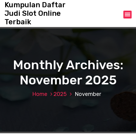
S
Kumpulan Daftar
k
Judi Slot Online
i
Terbaik
p
t
o
c
o
n
Monthly Archives:
t
e
November 2025
n
t
Home
2025
November