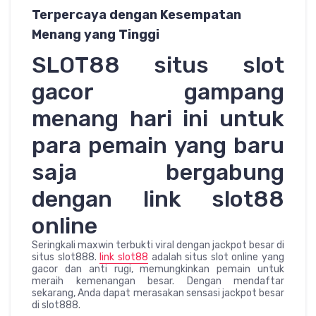
Terpercaya dengan Kesempatan
Menang yang Tinggi
SLOT88 situs slot
gacor gampang
menang hari ini untuk
para pemain yang baru
saja bergabung
dengan link slot88
online
Seringkali maxwin terbukti viral dengan jackpot besar di
situs slot888.
link slot88
adalah situs slot online yang
gacor dan anti rugi, memungkinkan pemain untuk
meraih kemenangan besar. Dengan mendaftar
sekarang, Anda dapat merasakan sensasi jackpot besar
di slot888.