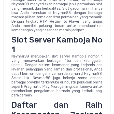
Neymar88 menyediakan berbagai jenis permainan slot
yang menarik dan berkualitas. Slot gacor hari ini hanya
bisa Anda temukan di Neymar88, dengan berbagai
macam pilihan tema dan fitur permainan yang menarik.
Dengan tingkat RTP (Return to Player) yang tinggi,
Anda memiliki peluang besar untuk mendapatkan
kemenangan yang besar dan meraih jackpot.
Slot Server Kamboja No
1
Neymar88 merupakan slot server Kamboja nomor 1
yang menawarkan berbagai fitur dan keunggulan
unggul. Dengan sistem keamanan yang terjamin dan
layanan pelanggan yang ramah dan profesional, Anda
dapat bermain dengan nyaman dan aman di Neymar88.
Selain itu, Neymar88 juga bekerja sama dengan
berbagai provider terkemuka di industri perjudian online
seperti Pragmatic Play, Microgaming, dan lainnya untuk
memberikan pengalaman bermain yang terbaik bagi
para pemain.
Daftar dan Raih