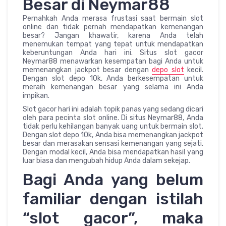
Besar di Neymar88
Pernahkah Anda merasa frustasi saat bermain slot
online dan tidak pernah mendapatkan kemenangan
besar? Jangan khawatir, karena Anda telah
menemukan tempat yang tepat untuk mendapatkan
keberuntungan Anda hari ini. Situs slot gacor
Neymar88 menawarkan kesempatan bagi Anda untuk
memenangkan jackpot besar dengan
depo slot
kecil.
Dengan slot depo 10k, Anda berkesempatan untuk
meraih kemenangan besar yang selama ini Anda
impikan.
Slot gacor hari ini adalah topik panas yang sedang dicari
oleh para pecinta slot online. Di situs Neymar88, Anda
tidak perlu kehilangan banyak uang untuk bermain slot.
Dengan slot depo 10k, Anda bisa memenangkan jackpot
besar dan merasakan sensasi kemenangan yang sejati.
Dengan modal kecil, Anda bisa mendapatkan hasil yang
luar biasa dan mengubah hidup Anda dalam sekejap.
Bagi Anda yang belum
familiar dengan istilah
“slot gacor”, maka