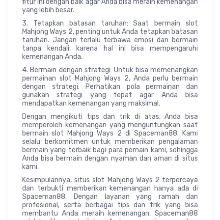
fitur ini dengan baik agar Anda bisa meraih kemenangan
yang lebih besar.
3. Tetapkan batasan taruhan: Saat bermain slot
Mahjong Ways 2, penting untuk Anda tetapkan batasan
taruhan. Jangan terlalu terbawa emosi dan bermain
tanpa kendali, karena hal ini bisa mempengaruhi
kemenangan Anda.
4. Bermain dengan strategi: Untuk bisa memenangkan
permainan slot Mahjong Ways 2, Anda perlu bermain
dengan strategi. Perhatikan pola permainan dan
gunakan strategi yang tepat agar Anda bisa
mendapatkan kemenangan yang maksimal.
Dengan mengikuti tips dan trik di atas, Anda bisa
memperoleh kemenangan yang menguntungkan saat
bermain slot Mahjong Ways 2 di Spaceman88. Kami
selalu berkomitmen untuk memberikan pengalaman
bermain yang terbaik bagi para pemain kami, sehingga
Anda bisa bermain dengan nyaman dan aman di situs
kami.
Kesimpulannya, situs slot Mahjong Ways 2 terpercaya
dan terbukti memberikan kemenangan hanya ada di
Spaceman88. Dengan layanan yang ramah dan
profesional, serta berbagai tips dan trik yang bisa
membantu Anda meraih kemenangan, Spaceman88