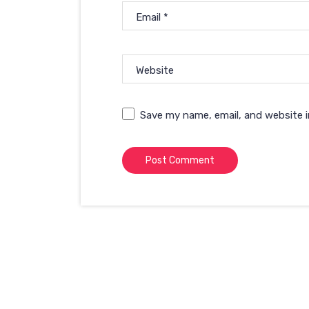
Email
*
Website
Save my name, email, and website i