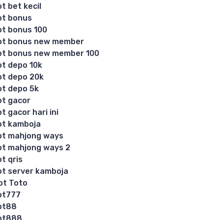
ot bet kecil
ot bonus
ot bonus 100
ot bonus new member
ot bonus new member 100
ot depo 10k
ot depo 20k
ot depo 5k
ot gacor
ot gacor hari ini
ot kamboja
ot mahjong ways
ot mahjong ways 2
ot qris
ot server kamboja
ot Toto
ot777
ot88
ot888