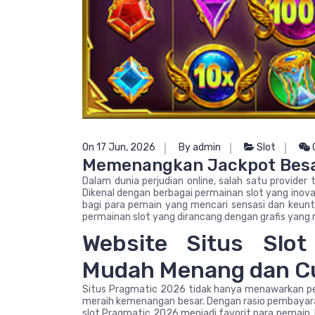
On 17 Jun, 2026
By admin
Slot
Memenangkan Jackpot Besar
Dalam dunia perjudian online, salah satu provide
Dikenal dengan berbagai permainan slot yang inov
bagi para pemain yang mencari sensasi dan keun
permainan slot yang dirancang dengan grafis yang 
Website Situs Slo
Mudah Menang dan C
Situs Pragmatic 2026 tidak hanya menawarkan pe
meraih kemenangan besar. Dengan rasio pembayaran 
slot Pragmatic 2026 menjadi favorit para pemain