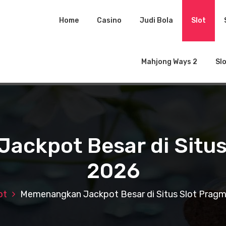
Home
Casino
Judi Bola
Slot
Mahjong Ways 2
Sl
ckpot Besar di Situs
2026
ot
Memenangkan Jackpot Besar di Situs Slot Pragm