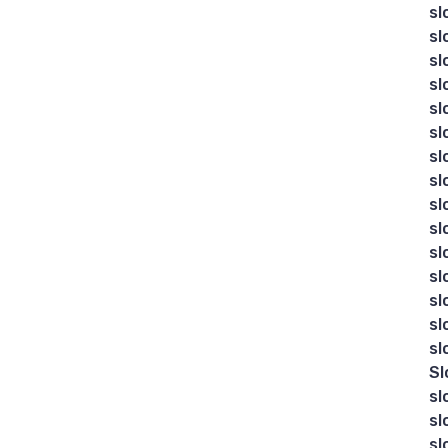
sl
sl
sl
sl
sl
sl
sl
sl
sl
sl
sl
sl
sl
sl
sl
Sl
sl
sl
sl