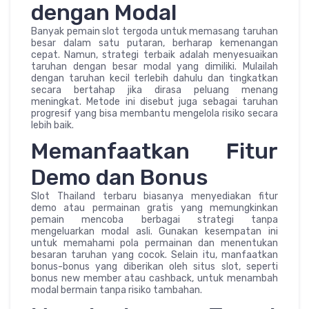
dengan Modal
Banyak pemain slot tergoda untuk memasang taruhan
besar dalam satu putaran, berharap kemenangan
cepat. Namun, strategi terbaik adalah menyesuaikan
taruhan dengan besar modal yang dimiliki. Mulailah
dengan taruhan kecil terlebih dahulu dan tingkatkan
secara bertahap jika dirasa peluang menang
meningkat. Metode ini disebut juga sebagai taruhan
progresif yang bisa membantu mengelola risiko secara
lebih baik.
Memanfaatkan Fitur
Demo dan Bonus
Slot Thailand terbaru biasanya menyediakan fitur
demo atau permainan gratis yang memungkinkan
pemain mencoba berbagai strategi tanpa
mengeluarkan modal asli. Gunakan kesempatan ini
untuk memahami pola permainan dan menentukan
besaran taruhan yang cocok. Selain itu, manfaatkan
bonus-bonus yang diberikan oleh situs slot, seperti
bonus new member atau cashback, untuk menambah
modal bermain tanpa risiko tambahan.