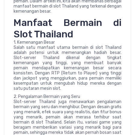
pemain. Dalam artikel ini, kita akan membahas berbagai
manfaat bermain di slot Thailand yang terkenal dengan
kemenangan besar.
Manfaat Bermain di
Slot Thailand
1. Kemenangan Besar
Salah satu manfaat utama bermain di slot Thailand
adalah potensi untuk memenangkan hadiah besar.
Slot-server Thailand dikenal dengan tingkat
kemenangan yang tinggi, yang membuat banyak
pemain mendapatkan kemenangan besar secara
konsisten. Dengan RTP (Return to Player) yang tinggi
dan jackpot yang menggiurkan, para pemain memiliki
kesempatan untuk mengubah hidup mereka dengan
satu putaran mesin slot.
2. Pengalaman Bermain yang Seru
Slot-server Thailand juga menawarkan pengalaman
bermain yang seru dan menghibur. Dengan desain grafis
yang menarik, efek suara yang realistis, dan fitur bonus
yang menarik, pemain akan merasa terhibur saat
bermain di slot Thailand. Selain itu, variasi game yang
beragam memberikan variasi yang menarik bagi para
pemain, sehingga mereka tidak akan pernah bosan saat