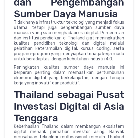
dan Pengembangan
Sumber Daya Manusia
Tidak hanya infrastruktur teknologi yang menjadi fokus
utama, tetapi juga pengembangan sumber daya
manusia yang siap menghadapi era digital. Pemerintah
dan institusi pendidikan di Thailand giat meningkatkan
kualitas pendidikan teknologi dan digital melalui
pelatihan keterampilan digital, kursus coding, serta
program-program yang menyiapkan tenaga kerja muda
untuk beradaptasi dengan kebutuhan industri 4.0.
Peningkatan kualitas sumber daya manusia ini
berperan penting dalam memastikan pertumbuhan
ekonomi digital yang berkelanjutan, dengan tenaga
kerja yang inovatif dan produktif.
Thailand sebagai Pusat
Investasi Digital di Asia
Tenggara
Keberhasilan Thailand dalam membangun ekosistem
digital menarik perhatian investor asing. Banyak
perusahaan teknologi multinasional memilih Thailand