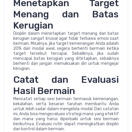
Menetapkan Target
Menang dan Batas
Kerugian
Disiplin dalam menetapkan target menang dan batas
kerugian sangat krusial agar tidak terbawa emosi saat
bermain. Misalnya, jika target kemenangan Anda adalah
20% dari modal awal, segera berhenti bermain ketika
target tersebut tercapai. Sebaliknya, jika sudah
mencapai batas kerugian yang ditetapkan, sebaiknya
berhenti dan jangan memaksakan diri untuk mengejar
kerugian.
Catat dan Evaluasi
Hasil Bermain
Mencatat setiap sesi bermain termasuk kemenangan,
kekalahan, serta besaran taruhan membantu Anda
untuk lebih sadar dalam mengelola modal. Dari catatan
ini, Anda bisa mengevaluasi strategi mana yang efektif
dan mana yang harus diperbaiki untuk sesi bermain
berikutnya. Evaluasi rutin dapat meningkatkan disiplin
dan kontrol dalam bermain.