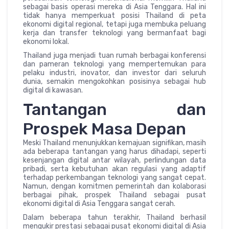
sebagai basis operasi mereka di Asia Tenggara. Hal ini
tidak hanya memperkuat posisi Thailand di peta
ekonomi digital regional, tetapi juga membuka peluang
kerja dan transfer teknologi yang bermanfaat bagi
ekonomi lokal.
Thailand juga menjadi tuan rumah berbagai konferensi
dan pameran teknologi yang mempertemukan para
pelaku industri, inovator, dan investor dari seluruh
dunia, semakin mengokohkan posisinya sebagai hub
digital di kawasan.
Tantangan dan
Prospek Masa Depan
Meski Thailand menunjukkan kemajuan signifikan, masih
ada beberapa tantangan yang harus dihadapi, seperti
kesenjangan digital antar wilayah, perlindungan data
pribadi, serta kebutuhan akan regulasi yang adaptif
terhadap perkembangan teknologi yang sangat cepat.
Namun, dengan komitmen pemerintah dan kolaborasi
berbagai pihak, prospek Thailand sebagai pusat
ekonomi digital di Asia Tenggara sangat cerah.
Dalam beberapa tahun terakhir, Thailand berhasil
mengukir prestasi sebagai pusat ekonomi digital di Asia