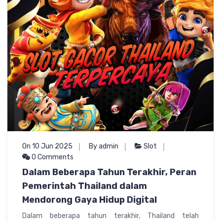
On 10 Jun 2025
By admin
Slot
0 Comments
Dalam Beberapa Tahun Terakhir, Peran
Pemerintah Thailand dalam
Mendorong Gaya Hidup Digital
Dalam beberapa tahun terakhir, Thailand telah