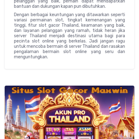
pelanggan yang baik, pemain dapat mendapatkan
bantuan dan dukungan kapan pun dibutuhkan.
Dengan berbagai keuntungan yang ditawarkan seperti
variasi permainan slot, tingkat kemenangan yang
tinggi, fitur slot gacor Thailand, keamanan yang baik,
dan layanan pelanggan yang ramah, tidak heran jika
server Thailand menjadi destinasi utama bagi para
pecinta slot online yang berkelas. Jadi jangan ragu
untuk mencoba bermain di server Thailand dan rasakan
pengalaman bermain slot online yang seru dan
menguntungkan.