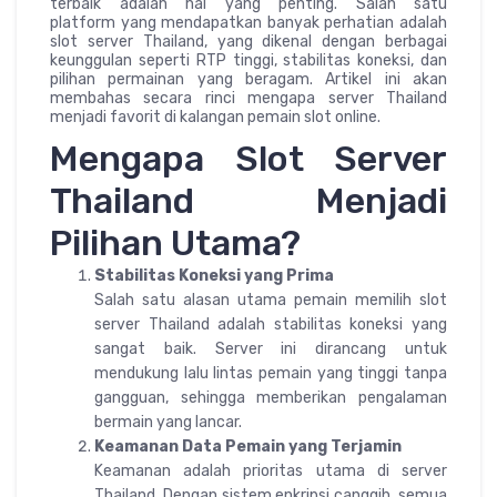
terbaik adalah hal yang penting. Salah satu
platform yang mendapatkan banyak perhatian adalah
slot server Thailand, yang dikenal dengan berbagai
keunggulan seperti RTP tinggi, stabilitas koneksi, dan
pilihan permainan yang beragam. Artikel ini akan
membahas secara rinci mengapa server Thailand
menjadi favorit di kalangan pemain slot online.
Mengapa Slot Server
Thailand Menjadi
Pilihan Utama?
Stabilitas Koneksi yang Prima
Salah satu alasan utama pemain memilih slot
server Thailand adalah stabilitas koneksi yang
sangat baik. Server ini dirancang untuk
mendukung lalu lintas pemain yang tinggi tanpa
gangguan, sehingga memberikan pengalaman
bermain yang lancar.
Keamanan Data Pemain yang Terjamin
Keamanan adalah prioritas utama di server
Thailand. Dengan sistem enkripsi canggih, semua