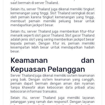
saat bermain di server Thailand.
Selain itu, server Thailand juga dikenal memiliki tingkat
kemenangan yang tinggi. Slot Thailand seringkali dicari
oleh pemain karena tingkat kemenangan yang tinggi,
membuat pemain memiliki peluang besar untuk
mendapatkan jackpot besar.
Selain itu, server Thailand juga memberikan fitur-fitur
menarik seperti slot gacor Thailand. Slot gacor Thailand
adalah jenis slot yang sering memberikan jackpot besar
kepada pemain. Dengan fitur ini, pemain memiliki
kesempatan lebih besar untuk mendapatkan hadiah
besar.
Keamanan dan
Kepuasan Pelanggan
Server Thailand juga dikenal memiliki sistem keamanan
yang baik. Dengan sistem keamanan yang canggih,
pemain dapat bermain dengan aman dan nyaman
tanpa khawatir akan kebocoran data pribadi atau
kebocoran informasi transaksi.
Selain itu, server Thailand juga memiliki layanan
pelanggan yang ramah dan responsif. Dengan layanan