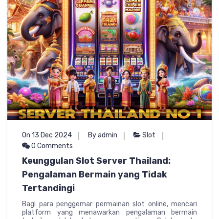
On 13 Dec 2024
By admin
Slot
0 Comments
Keunggulan Slot Server Thailand:
Pengalaman Bermain yang Tidak
Tertandingi
Bagi para penggemar permainan slot online, mencari
platform yang menawarkan pengalaman bermain