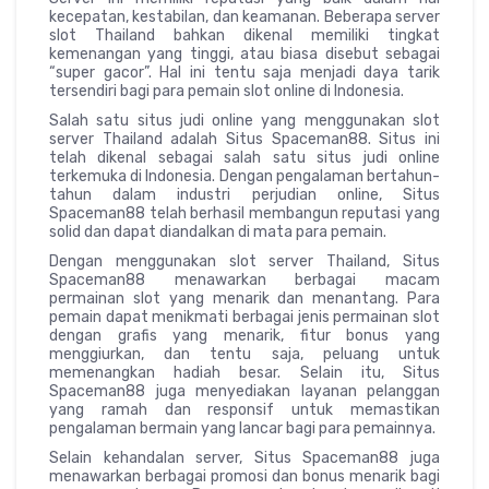
kecepatan, kestabilan, dan keamanan. Beberapa server
slot Thailand bahkan dikenal memiliki tingkat
kemenangan yang tinggi, atau biasa disebut sebagai
“super gacor”. Hal ini tentu saja menjadi daya tarik
tersendiri bagi para pemain slot online di Indonesia.
Salah satu situs judi online yang menggunakan slot
server Thailand adalah Situs Spaceman88. Situs ini
telah dikenal sebagai salah satu situs judi online
terkemuka di Indonesia. Dengan pengalaman bertahun-
tahun dalam industri perjudian online, Situs
Spaceman88 telah berhasil membangun reputasi yang
solid dan dapat diandalkan di mata para pemain.
Dengan menggunakan slot server Thailand, Situs
Spaceman88 menawarkan berbagai macam
permainan slot yang menarik dan menantang. Para
pemain dapat menikmati berbagai jenis permainan slot
dengan grafis yang menarik, fitur bonus yang
menggiurkan, dan tentu saja, peluang untuk
memenangkan hadiah besar. Selain itu, Situs
Spaceman88 juga menyediakan layanan pelanggan
yang ramah dan responsif untuk memastikan
pengalaman bermain yang lancar bagi para pemainnya.
Selain kehandalan server, Situs Spaceman88 juga
menawarkan berbagai promosi dan bonus menarik bagi