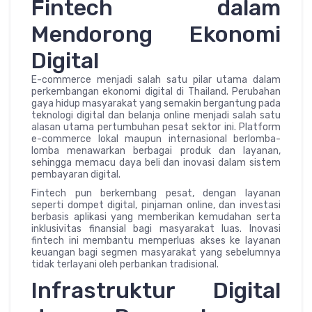
Fintech dalam
Mendorong Ekonomi
Digital
E-commerce menjadi salah satu pilar utama dalam
perkembangan ekonomi digital di Thailand. Perubahan
gaya hidup masyarakat yang semakin bergantung pada
teknologi digital dan belanja online menjadi salah satu
alasan utama pertumbuhan pesat sektor ini. Platform
e-commerce lokal maupun internasional berlomba-
lomba menawarkan berbagai produk dan layanan,
sehingga memacu daya beli dan inovasi dalam sistem
pembayaran digital.
Fintech pun berkembang pesat, dengan layanan
seperti dompet digital, pinjaman online, dan investasi
berbasis aplikasi yang memberikan kemudahan serta
inklusivitas finansial bagi masyarakat luas. Inovasi
fintech ini membantu memperluas akses ke layanan
keuangan bagi segmen masyarakat yang sebelumnya
tidak terlayani oleh perbankan tradisional.
Infrastruktur Digital