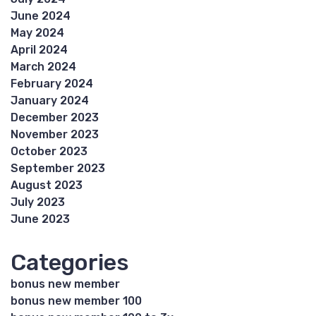
June 2024
May 2024
April 2024
March 2024
February 2024
January 2024
December 2023
November 2023
October 2023
September 2023
August 2023
July 2023
June 2023
Categories
bonus new member
bonus new member 100