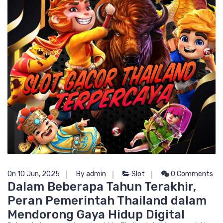
On 10 Jun, 2025
By admin
Slot
0 Comments
Dalam Beberapa Tahun Terakhir,
Peran Pemerintah Thailand dalam
Mendorong Gaya Hidup Digital