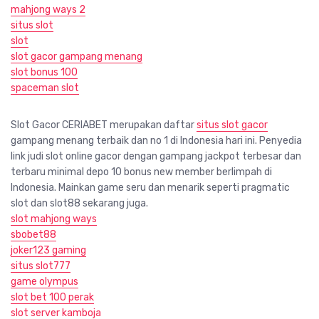
mahjong ways 2
situs slot
slot
slot gacor gampang menang
slot bonus 100
spaceman slot
Slot Gacor CERIABET merupakan daftar
situs slot gacor
gampang menang terbaik dan no 1 di Indonesia hari ini. Penyedia
link judi slot online gacor dengan gampang jackpot terbesar dan
terbaru minimal depo 10 bonus new member berlimpah di
Indonesia. Mainkan game seru dan menarik seperti pragmatic
slot dan slot88 sekarang juga.
slot mahjong ways
sbobet88
joker123 gaming
situs slot777
game olympus
slot bet 100 perak
slot server kamboja