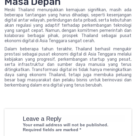
Masa Depan
Meski Thailand menunjukkan kemajuan signifikan, masih ada
beberapa tantangan yang harus dihadapi, seperti kesenjangan
digital antar wilayah, perlindungan data pribadi, serta kebutuhan
akan regulasi yang adaptif terhadap perkembangan teknologi
yang sangat cepat. Namun, dengan komitmen pemerintah dan
kolaborasi berbagai pihak, prospek Thailand sebagai pusat
ekonomi digital di Asia Tenggara sangat cerah.
Dalam beberapa tahun terakhir, Thailand berhasil mengukir
prestasi sebagai pusat ekonomi digital di Asia Tenggara melalui
kebijakan yang progresif, perkembangan startup yang pesat,
serta infrastruktur dan sumber daya manusia yang terus
ditingkatkan. Transformasi digital ini tidak hanya meningkatkan
daya saing ekonomi Thailand, tetapi juga membuka peluang
besar bagi masyarakat dan pelaku bisnis untuk berinovasi dan
berkembang dalam era digital yang terus berubah.
Leave a Reply
Your email address will not be published.
Required fields are marked
*