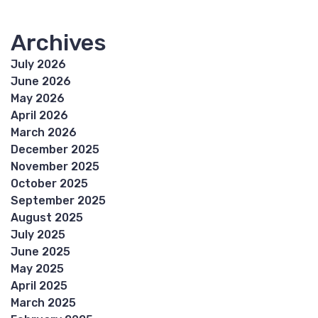
Archives
July 2026
June 2026
May 2026
April 2026
March 2026
December 2025
November 2025
October 2025
September 2025
August 2025
July 2025
June 2025
May 2025
April 2025
March 2025