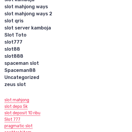
slot mahjong ways
slot mahjong ways 2
slot qris
slot server kamboja
Slot Toto
slot777
slot88
slot888
spaceman slot
Spaceman88
Uncategorized
zeus slot
slot mahjong
slot depo 5k
slot deposit 10 ribu
Slot 777
pragmatic slot