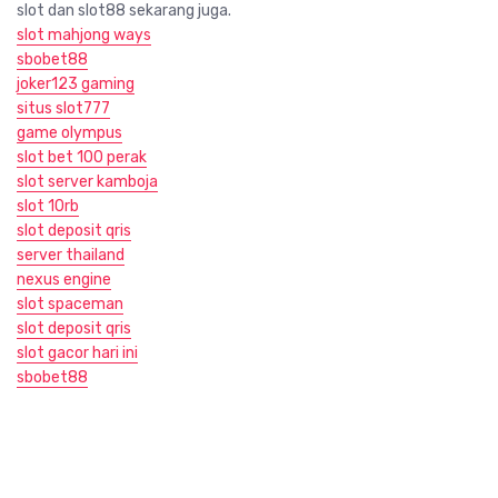
slot dan slot88 sekarang juga.
slot mahjong ways
sbobet88
joker123 gaming
situs slot777
game olympus
slot bet 100 perak
slot server kamboja
slot 10rb
slot deposit qris
server thailand
nexus engine
slot spaceman
slot deposit qris
slot gacor hari ini
sbobet88