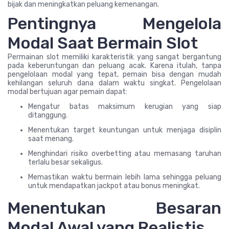
bijak dan meningkatkan peluang kemenangan.
Pentingnya Mengelola
Modal Saat Bermain Slot
Permainan slot memiliki karakteristik yang sangat bergantung
pada keberuntungan dan peluang acak. Karena itulah, tanpa
pengelolaan modal yang tepat, pemain bisa dengan mudah
kehilangan seluruh dana dalam waktu singkat. Pengelolaan
modal bertujuan agar pemain dapat:
Mengatur batas maksimum kerugian yang siap
ditanggung.
Menentukan target keuntungan untuk menjaga disiplin
saat menang.
Menghindari risiko overbetting atau memasang taruhan
terlalu besar sekaligus.
Memastikan waktu bermain lebih lama sehingga peluang
untuk mendapatkan jackpot atau bonus meningkat.
Menentukan Besaran
Modal Awal yang Realistis