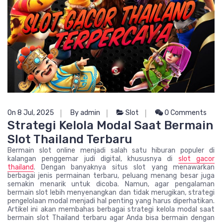
On 8 Jul, 2025
By admin
Slot
0 Comments
Strategi Kelola Modal Saat Bermain
Slot Thailand Terbaru
Bermain slot online menjadi salah satu hiburan populer di
kalangan penggemar judi digital, khususnya di
slot gacor
thailand
. Dengan banyaknya situs slot yang menawarkan
berbagai jenis permainan terbaru, peluang menang besar juga
semakin menarik untuk dicoba. Namun, agar pengalaman
bermain slot lebih menyenangkan dan tidak merugikan, strategi
pengelolaan modal menjadi hal penting yang harus diperhatikan.
Artikel ini akan membahas berbagai strategi kelola modal saat
bermain slot Thailand terbaru agar Anda bisa bermain dengan