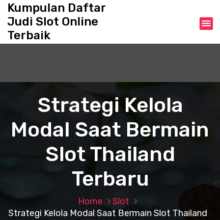
S
Kumpulan Daftar
k
Judi Slot Online
i
Terbaik
p
t
o
c
o
n
Strategi Kelola
t
e
Modal Saat Bermain
n
t
Slot Thailand
Terbaru
Home
Slot
Strategi Kelola Modal Saat Bermain Slot Thailand