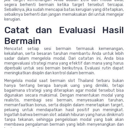
segera berhenti bermain ketika target tersebut tercapai.
Sebaliknya, jika sudah mencapai batas kerugian yang ditetapkan,
sebaiknya berhenti dan jangan memaksakan diri untuk mengejar
kerugian.
Catat dan Evaluasi Hasil
Bermain
Mencatat setiap sesi bermain termasuk kemenangan,
kekalahan, serta besaran taruhan membantu Anda untuk lebih
sadar dalam mengelola modal. Dari catatan ini, Anda bisa
mengevaluasi strategi mana yang efektif dan mana yang harus
diperbaiki untuk sesi bermain berikutnya. Evaluasi rutin dapat
meningkatkan disiplin dan kontrol dalam bermain.
Mengelola modal saat bermain slot Thailand terbaru bukan
hanya tentang berapa banyak uang yang dimiliki, tetapi
bagaimana strategi yang diterapkan agar modal tersebut bisa
digunakan secara maksimal. Dengan menentukan modal yang
realistis, membagi sesi bermain, menyesuaikan taruhan,
memanfaatkan bonus, serta disiplin dalam menetapkan target,
peluang untuk mendapatkan hasil positif pun meningkat.
Ingatlah bahwa bermain slot adalah hiburan yang harus dinikmati
tanpa tekanan, sehingga pengelolaan modal yang baik akan
membawa pengalaman bermain yang lebih menyenangkan dan