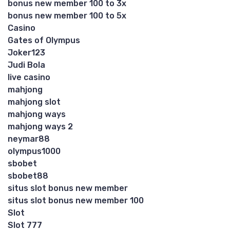
bonus new member 100 to 3x
bonus new member 100 to 5x
Casino
Gates of Olympus
Joker123
Judi Bola
live casino
mahjong
mahjong slot
mahjong ways
mahjong ways 2
neymar88
olympus1000
sbobet
sbobet88
situs slot bonus new member
situs slot bonus new member 100
Slot
Slot 777