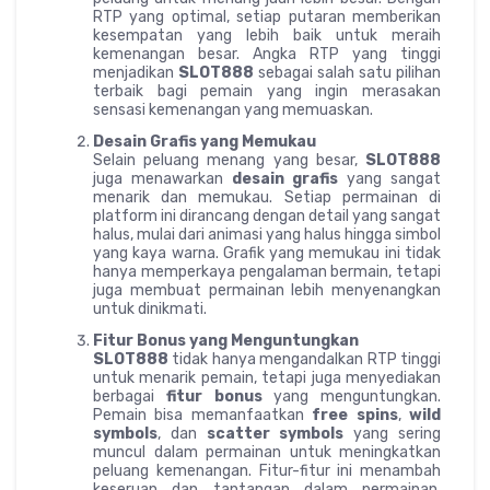
RTP yang optimal, setiap putaran memberikan
kesempatan yang lebih baik untuk meraih
kemenangan besar. Angka RTP yang tinggi
menjadikan
SLOT888
sebagai salah satu pilihan
terbaik bagi pemain yang ingin merasakan
sensasi kemenangan yang memuaskan.
Desain Grafis yang Memukau
Selain peluang menang yang besar,
SLOT888
juga menawarkan
desain grafis
yang sangat
menarik dan memukau. Setiap permainan di
platform ini dirancang dengan detail yang sangat
halus, mulai dari animasi yang halus hingga simbol
yang kaya warna. Grafik yang memukau ini tidak
hanya memperkaya pengalaman bermain, tetapi
juga membuat permainan lebih menyenangkan
untuk dinikmati.
Fitur Bonus yang Menguntungkan
SLOT888
tidak hanya mengandalkan RTP tinggi
untuk menarik pemain, tetapi juga menyediakan
berbagai
fitur bonus
yang menguntungkan.
Pemain bisa memanfaatkan
free spins
,
wild
symbols
, dan
scatter symbols
yang sering
muncul dalam permainan untuk meningkatkan
peluang kemenangan. Fitur-fitur ini menambah
keseruan dan tantangan dalam permainan,