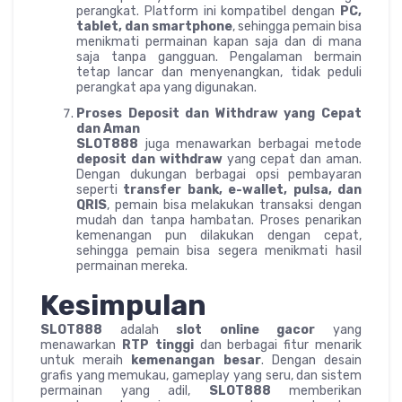
perangkat. Platform ini kompatibel dengan
PC,
tablet, dan smartphone
, sehingga pemain bisa
menikmati permainan kapan saja dan di mana
saja tanpa gangguan. Pengalaman bermain
tetap lancar dan menyenangkan, tidak peduli
perangkat apa yang digunakan.
Proses Deposit dan Withdraw yang Cepat
dan Aman
SLOT888
juga menawarkan berbagai metode
deposit dan withdraw
yang cepat dan aman.
Dengan dukungan berbagai opsi pembayaran
seperti
transfer bank, e-wallet, pulsa, dan
QRIS
, pemain bisa melakukan transaksi dengan
mudah dan tanpa hambatan. Proses penarikan
kemenangan pun dilakukan dengan cepat,
sehingga pemain bisa segera menikmati hasil
permainan mereka.
Kesimpulan
SLOT888
adalah
slot online gacor
yang
menawarkan
RTP tinggi
dan berbagai fitur menarik
untuk meraih
kemenangan besar
. Dengan desain
grafis yang memukau, gameplay yang seru, dan sistem
permainan yang adil,
SLOT888
memberikan