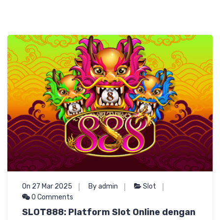
On 27 Mar 2025
By admin
Slot
0 Comments
SLOT888: Platform Slot Online dengan