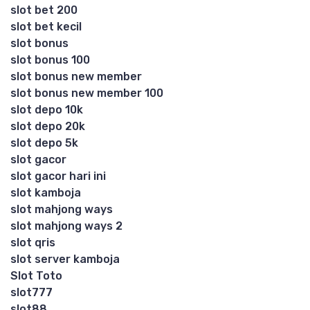
slot bet 200
slot bet kecil
slot bonus
slot bonus 100
slot bonus new member
slot bonus new member 100
slot depo 10k
slot depo 20k
slot depo 5k
slot gacor
slot gacor hari ini
slot kamboja
slot mahjong ways
slot mahjong ways 2
slot qris
slot server kamboja
Slot Toto
slot777
slot88