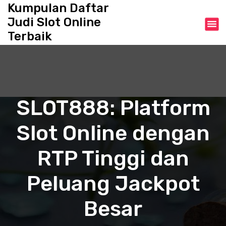
S
Kumpulan Daftar
k
Judi Slot Online
i
Terbaik
p
t
o
c
o
n
SLOT888: Platform
t
e
Slot Online dengan
n
t
RTP Tinggi dan
Peluang Jackpot
Besar