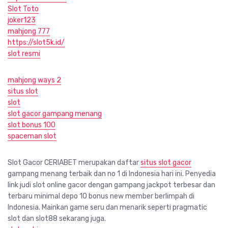
Slot Toto
joker123
mahjong 777
https://slot5k.id/
slot resmi
mahjong ways 2
situs slot
slot
slot gacor gampang menang
slot bonus 100
spaceman slot
Slot Gacor CERIABET merupakan daftar
situs slot gacor
gampang menang terbaik dan no 1 di Indonesia hari ini. Penyedia
link judi slot online gacor dengan gampang jackpot terbesar dan
terbaru minimal depo 10 bonus new member berlimpah di
Indonesia. Mainkan game seru dan menarik seperti pragmatic
slot dan slot88 sekarang juga.