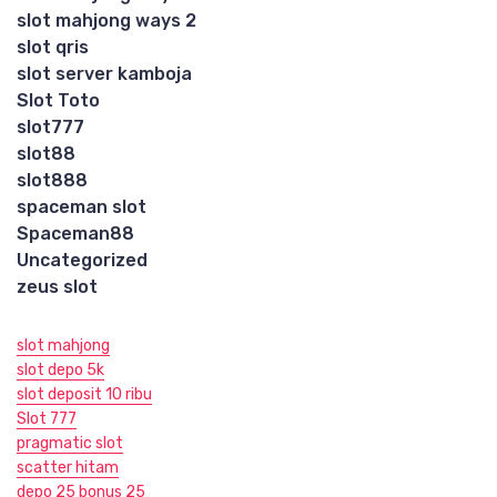
slot mahjong ways 2
slot qris
slot server kamboja
Slot Toto
slot777
slot88
slot888
spaceman slot
Spaceman88
Uncategorized
zeus slot
slot mahjong
slot depo 5k
slot deposit 10 ribu
Slot 777
pragmatic slot
scatter hitam
depo 25 bonus 25