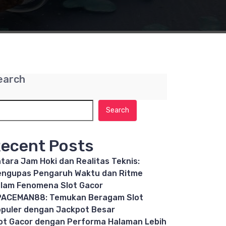
earch
Search
ecent Posts
tara Jam Hoki dan Realitas Teknis:
ngupas Pengaruh Waktu dan Ritme
lam Fenomena Slot Gacor
ACEMAN88: Temukan Beragam Slot
puler dengan Jackpot Besar
ot Gacor dengan Performa Halaman Lebih