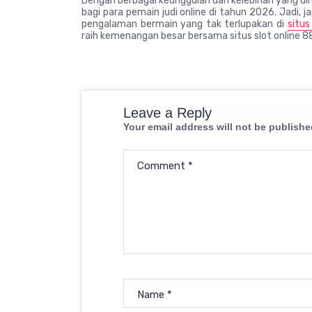
Dengan berbagai keunggulan dan kelebihan yang dimili
bagi para pemain judi online di tahun 2026. Jadi
pengalaman bermain yang tak terlupakan di
situs
raih kemenangan besar bersama situs slot online 8
Leave a Reply
Your email address will not be publishe
Comment
*
Name
*