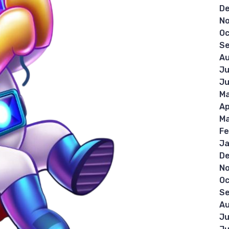
D
N
Oc
S
Au
Ju
Ju
Ma
Ap
Ma
Fe
Ja
D
N
Oc
S
Au
Ju