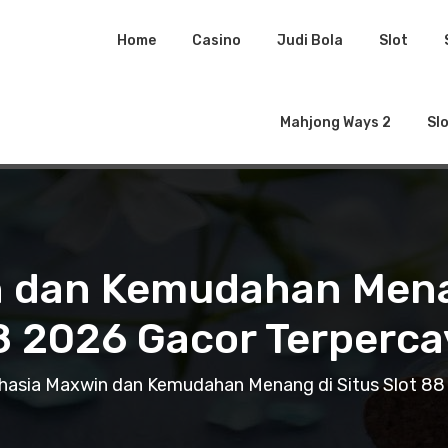
Home
Casino
Judi Bola
Slot
Mahjong Ways 2
Sl
 dan Kemudahan Menan
8 2026 Gacor Terperca
hasia Maxwin dan Kemudahan Menang di Situs Slot 88