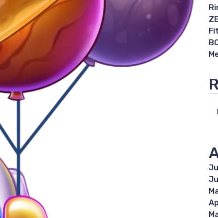
Ri
ZE
Fi
BO
Me
R
A
Ju
Ju
Ma
Ap
Ma