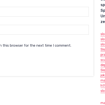
sp
S
Un
ze
sl
sl
slo
n this browser for the next time I comment.
Sl
pr
sc
de
Sl
jo
ma
htt
sl
ma