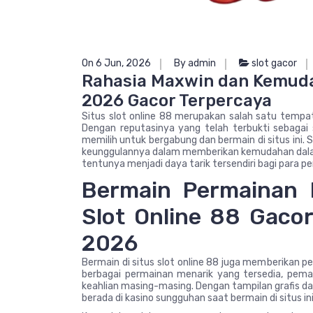
On 6 Jun, 2026
By admin
slot gacor
Rahasia Maxwin dan Kemuda
2026 Gacor Terpercaya
Situs slot online 88 merupakan salah satu tempat
Dengan reputasinya yang telah terbukti sebagai 
memilih untuk bergabung dan bermain di situs ini. Se
keunggulannya dalam memberikan kemudahan da
tentunya menjadi daya tarik tersendiri bagi para p
Bermain Permainan M
Slot Online 88 Gaco
2026
Bermain di situs slot online 88 juga memberikan
berbagai permainan menarik yang tersedia, pema
keahlian masing-masing. Dengan tampilan grafis da
berada di kasino sungguhan saat bermain di situs ini