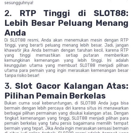
sesungguhnya!
2.
RTP Tinggi di SLOT88:
Lebih Besar Peluang Menang
Anda
Di SLOT88 resmi, Anda akan menemukan mesin dengan RTP
tinggi, yang berarti peluang menang lebih besar. Jadi, jangan
khawatir jika Anda bermain dengan taruhan kecil, karena RTP
yang tinggi memastikan setiap putaran memberikan
kemungkinan kemenangan yang lebih tinggi. Ini adalah
keunggulan utama yang membuat SLOT88 menjadi pilihan
utama para pemain yang ingin merasakan kemenangan besar
tanpa risiko besar!
3.
Slot Gacor Kalangan Atas:
Pilihan Pemain Berkelas
Bukan cuma soal keberuntungan, di SLOT88 Anda juga bisa
bermain dengan lebih percaya diri karena situs ini menawarkan
berbagai pilihan permainan yang disukai kalangan atas. Dengan
tingkat kemenangan yang tinggi, SLOT88 menjadi pilihan para
pemain berkelas yang tahu persis bagaimana memilih tempat
bermain yang tepat. Jika Anda ingin merasakan sensasi bermain