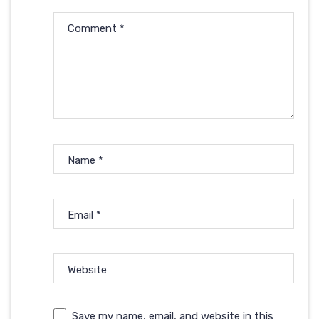
Comment
*
Name
*
Email
*
Website
Save my name, email, and website in this