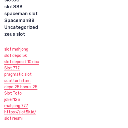
slot888
spaceman slot
Spaceman88
Uncategorized
zeus slot
slot mahjong
slot depo 5k
slot deposit 10 ribu
Slot 777
pragmatic slot
scatter hitam
depo 25 bonus 25
Slot Toto
joker123
mahjong 777
https://slot5k.id/
slot resmi