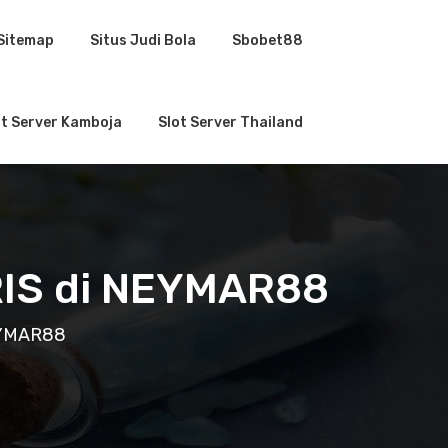
Sitemap
Situs Judi Bola
Sbobet88
ot Server Kamboja
Slot Server Thailand
RIS di NEYMAR88
NEYMAR88