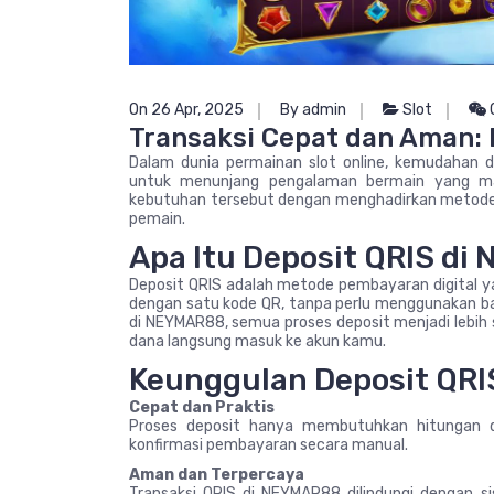
On 26 Apr, 2025
By admin
Slot
Transaksi Cepat dan Aman:
Dalam dunia permainan slot online, kemudahan d
untuk menunjang pengalaman bermain yang m
kebutuhan tersebut dengan menghadirkan metod
pemain.
Apa Itu Deposit QRIS d
Deposit QRIS adalah metode pembayaran digital 
dengan satu kode QR, tanpa perlu menggunakan ba
di NEYMAR88, semua proses deposit menjadi lebih 
dana langsung masuk ke akun kamu.
Keunggulan Deposit QR
Cepat dan Praktis
Proses deposit hanya membutuhkan hitungan de
konfirmasi pembayaran secara manual.
Aman dan Terpercaya
Transaksi QRIS di NEYMAR88 dilindungi dengan s