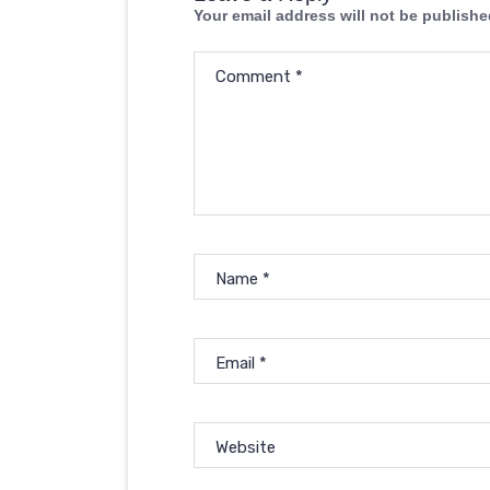
Your email address will not be publishe
Comment
*
Name
*
Email
*
Website