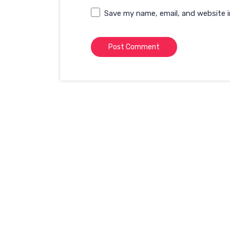
Save my name, email, and website i