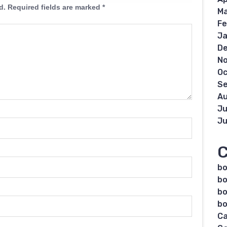
d.
Required fields are marked
*
Ma
Fe
Ja
D
N
Oc
S
Au
Ju
Ju
C
b
bo
bo
bo
Ca