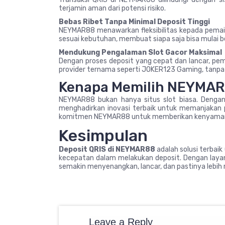
terjamin aman dari potensi risiko.
Bebas Ribet Tanpa Minimal Deposit Tinggi
NEYMAR88 menawarkan fleksibilitas kepada pemain
sesuai kebutuhan, membuat siapa saja bisa mulai b
Mendukung Pengalaman Slot Gacor Maksimal
Dengan proses deposit yang cepat dan lancar, pem
provider ternama seperti JOKER123 Gaming, tanp
Kenapa Memilih NEYMAR
NEYMAR88 bukan hanya situs slot biasa. Dengan 
menghadirkan inovasi terbaik untuk memanjakan p
komitmen NEYMAR88 untuk memberikan kenyamanan
Kesimpulan
Deposit QRIS di NEYMAR88
adalah solusi terba
kecepatan dalam melakukan deposit. Dengan layan
semakin menyenangkan, lancar, dan pastinya lebi
Leave a Reply