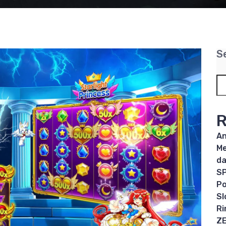
S
R
An
Me
da
SP
Po
Sl
Ri
ZE