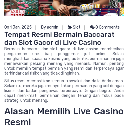
On 1 Jan, 2025
By admin
Slot
0 Comments
Tempat Resmi Bermain Baccarat
dan Slot Gacor di Live Casino
Bermain baccarat dan slot gacor di live casino memberikan
pengalaman unik bagi penggemar judi online. Selain
menghadirkan suasana kasino yang autentik, permainan ini juga
menawarkan peluang menang yang menarik. Namun, penting
untuk memilih tempat bermain yang resmi dan terpercaya agar
terhindar dari risiko yang tidak diinginkan.
Situs resmi memastikan semua transaksi dan data Anda aman.
Selain itu, mereka juga menyediakan permainan yang adil dengan
lisensi dari badan pengawas terpercaya. Dengan begitu, Anda
dapat menikmati permainan dengan tenang dan fokus pada
strategi untuk menang.
Alasan Memilih Live Casino
Resmi