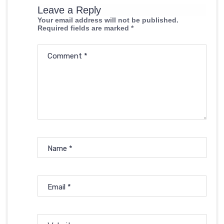
Leave a Reply
Your email address will not be published.
Required fields are marked
*
Comment
*
Name
*
Email
*