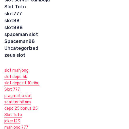
Slot Toto
slot777
slot88
slot888
spaceman slot
Spaceman88
Uncategorized
zeus slot
slot mahjong
slot depo 5k
slot deposit 10 ribu
Slot 777
pragmatic slot
scatter hitam
depo 25 bonus 25
Slot Toto
joker123
mahjong 777