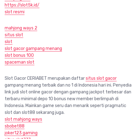
https://slot5k.id/
slot resmi
mahjong ways 2
situs slot
slot
slot gacor gampang menang
slot bonus 100
spaceman slot
Slot Gacor CERIABET merupakan daftar
situs slot gacor
gampang menang terbaik dan no 1 di Indonesia hari ini. Penyedia
link judi slot online gacor dengan gampang jackpot terbesar dan
terbaru minimal depo 10 bonus new member berlimpah di
Indonesia. Mainkan game seru dan menarik seperti pragmatic
slot dan slot88 sekarang juga.
slot mahjong ways
sbobet88
joker123 gaming