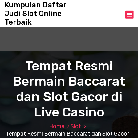
S
Kumpulan Daftar
k
Judi Slot Online
i
Terbaik
p
t
o
c
o
n
Tempat Resmi
t
e
Bermain Baccarat
n
t
dan Slot Gacor di
Live Casino
Home
Slot
Tempat Resmi Bermain Baccarat dan Slot Gacor