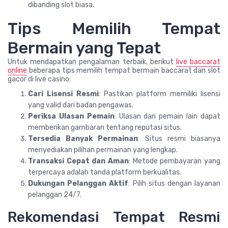
dibanding slot biasa.
Tips Memilih Tempat
Bermain yang Tepat
Untuk mendapatkan pengalaman terbaik, berikut
live baccarat
online
beberapa tips memilih tempat bermain baccarat dan slot
gacor di live casino:
Cari Lisensi Resmi
: Pastikan platform memiliki lisensi
yang valid dari badan pengawas.
Periksa Ulasan Pemain
: Ulasan dari pemain lain dapat
memberikan gambaran tentang reputasi situs.
Tersedia Banyak Permainan
: Situs resmi biasanya
menyediakan pilihan permainan yang lengkap.
Transaksi Cepat dan Aman
: Metode pembayaran yang
terpercaya adalah tanda platform berkualitas.
Dukungan Pelanggan Aktif
: Pilih situs dengan layanan
pelanggan 24/7.
Rekomendasi Tempat Resmi