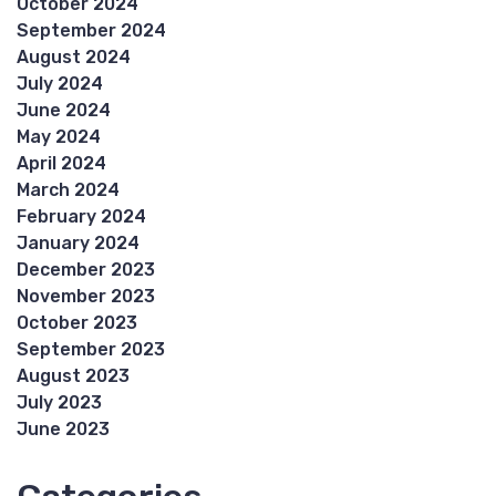
October 2024
September 2024
August 2024
July 2024
June 2024
May 2024
April 2024
March 2024
February 2024
January 2024
December 2023
November 2023
October 2023
September 2023
August 2023
July 2023
June 2023