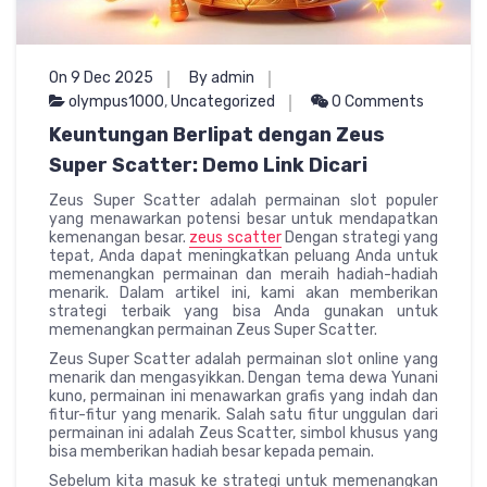
On 9 Dec 2025
By admin
olympus1000
,
Uncategorized
0 Comments
Keuntungan Berlipat dengan Zeus
Super Scatter: Demo Link Dicari
Zeus Super Scatter adalah permainan slot populer
yang menawarkan potensi besar untuk mendapatkan
kemenangan besar.
zeus scatter
Dengan strategi yang
tepat, Anda dapat meningkatkan peluang Anda untuk
memenangkan permainan dan meraih hadiah-hadiah
menarik. Dalam artikel ini, kami akan memberikan
strategi terbaik yang bisa Anda gunakan untuk
memenangkan permainan Zeus Super Scatter.
Zeus Super Scatter adalah permainan slot online yang
menarik dan mengasyikkan. Dengan tema dewa Yunani
kuno, permainan ini menawarkan grafis yang indah dan
fitur-fitur yang menarik. Salah satu fitur unggulan dari
permainan ini adalah Zeus Scatter, simbol khusus yang
bisa memberikan hadiah besar kepada pemain.
Sebelum kita masuk ke strategi untuk memenangkan