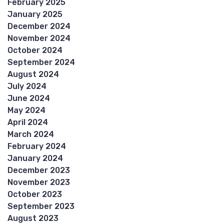
February 2025
January 2025
December 2024
November 2024
October 2024
September 2024
August 2024
July 2024
June 2024
May 2024
April 2024
March 2024
February 2024
January 2024
December 2023
November 2023
October 2023
September 2023
August 2023