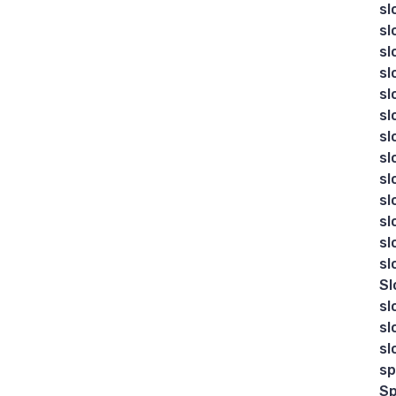
sl
sl
sl
sl
sl
sl
sl
sl
sl
sl
sl
sl
sl
Sl
sl
sl
sl
sp
S