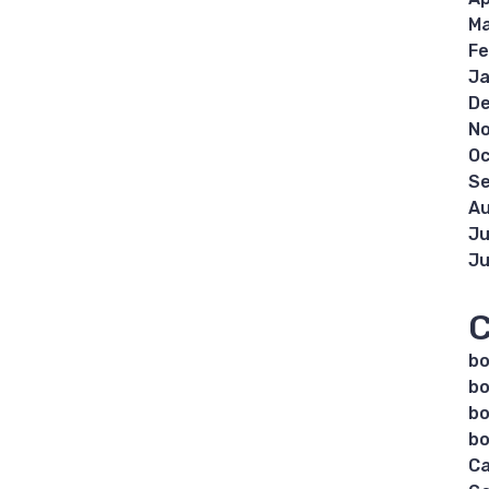
Ma
Fe
Ja
D
N
Oc
S
Au
Ju
Ju
C
b
bo
bo
bo
Ca