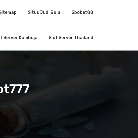
Sitemap
Situs Judi Bola
Sbobet88
ot Server Kamboja
Slot Server Thailand
ot777