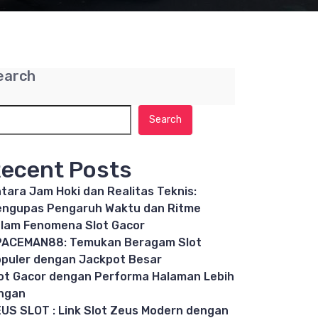
earch
Search
ecent Posts
tara Jam Hoki dan Realitas Teknis:
ngupas Pengaruh Waktu dan Ritme
lam Fenomena Slot Gacor
ACEMAN88: Temukan Beragam Slot
puler dengan Jackpot Besar
ot Gacor dengan Performa Halaman Lebih
ngan
US SLOT : Link Slot Zeus Modern dengan