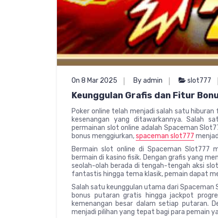
On 8 Mar 2025
By admin
slot777
Keunggulan Grafis dan Fitur Bon
Poker online telah menjadi salah satu hibura
kesenangan yang ditawarkannya. Salah sa
permainan slot online adalah Spaceman Slot7
bonus menggiurkan,
spaceman slot777
menjadi
Bermain slot online di Spaceman Slot777 
bermain di kasino fisik. Dengan grafis yang m
seolah-olah berada di tengah-tengah aksi slot
fantastis hingga tema klasik, pemain dapat me
Salah satu keunggulan utama dari Spaceman Sl
bonus putaran gratis hingga jackpot prog
kemenangan besar dalam setiap putaran. De
menjadi pilihan yang tepat bagi para pemain 