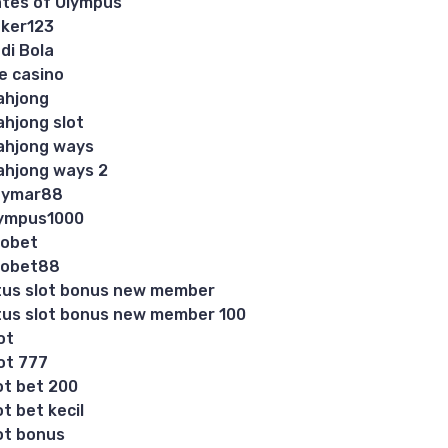
tes of Olympus
ker123
di Bola
ve casino
ahjong
hjong slot
hjong ways
hjong ways 2
eymar88
ympus1000
obet
bobet88
tus slot bonus new member
tus slot bonus new member 100
ot
ot 777
ot bet 200
ot bet kecil
ot bonus