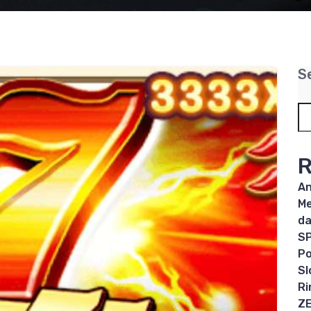
S
R
An
Me
da
SP
Po
Sl
Ri
ZE