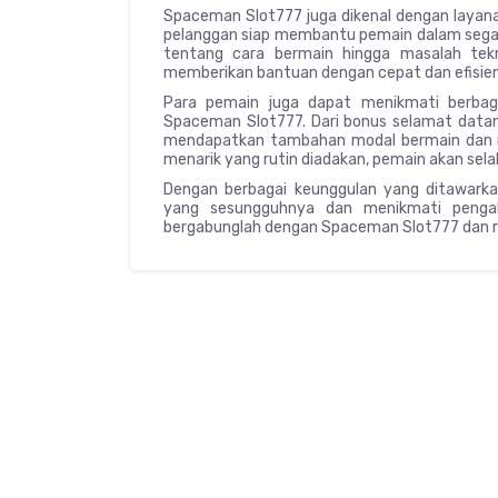
Spaceman Slot777 juga dikenal dengan layan
pelanggan siap membantu pemain dalam segal
tentang cara bermain hingga masalah tek
memberikan bantuan dengan cepat dan efisien
Para pemain juga dapat menikmati berbag
Spaceman Slot777. Dari bonus selamat data
mendapatkan tambahan modal bermain dan 
menarik yang rutin diadakan, pemain akan sela
Dengan berbagai keunggulan yang ditawark
yang sesungguhnya dan menikmati pengal
bergabunglah dengan Spaceman Slot777 dan ras