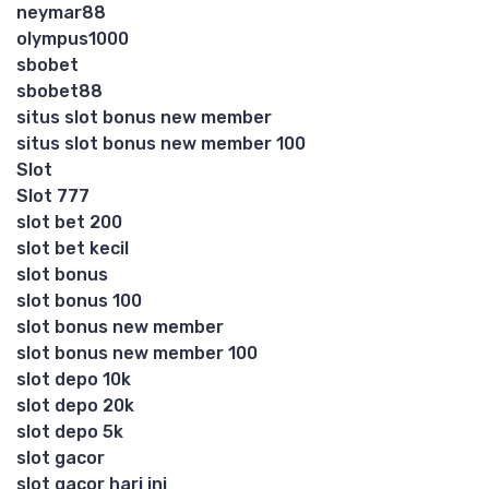
neymar88
olympus1000
sbobet
sbobet88
situs slot bonus new member
situs slot bonus new member 100
Slot
Slot 777
slot bet 200
slot bet kecil
slot bonus
slot bonus 100
slot bonus new member
slot bonus new member 100
slot depo 10k
slot depo 20k
slot depo 5k
slot gacor
slot gacor hari ini