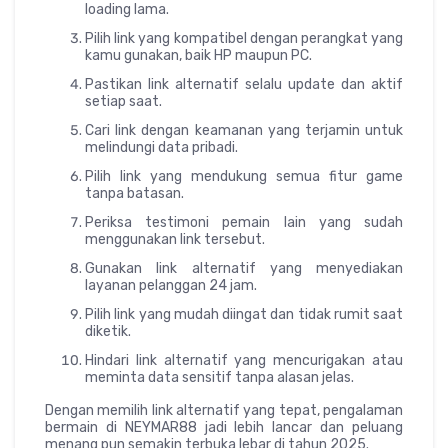
loading lama.
Pilih link yang kompatibel dengan perangkat yang
kamu gunakan, baik HP maupun PC.
Pastikan link alternatif selalu update dan aktif
setiap saat.
Cari link dengan keamanan yang terjamin untuk
melindungi data pribadi.
Pilih link yang mendukung semua fitur game
tanpa batasan.
Periksa testimoni pemain lain yang sudah
menggunakan link tersebut.
Gunakan link alternatif yang menyediakan
layanan pelanggan 24 jam.
Pilih link yang mudah diingat dan tidak rumit saat
diketik.
Hindari link alternatif yang mencurigakan atau
meminta data sensitif tanpa alasan jelas.
Dengan memilih link alternatif yang tepat, pengalaman
bermain di NEYMAR88 jadi lebih lancar dan peluang
menang pun semakin terbuka lebar di tahun 2025.