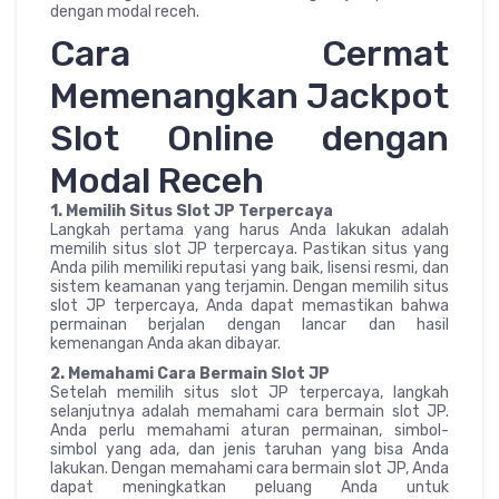
dengan modal receh.
Cara Cermat
Memenangkan Jackpot
Slot Online dengan
Modal Receh
1. Memilih Situs Slot JP Terpercaya
Langkah pertama yang harus Anda lakukan adalah
memilih situs slot JP terpercaya. Pastikan situs yang
Anda pilih memiliki reputasi yang baik, lisensi resmi, dan
sistem keamanan yang terjamin. Dengan memilih situs
slot JP terpercaya, Anda dapat memastikan bahwa
permainan berjalan dengan lancar dan hasil
kemenangan Anda akan dibayar.
2. Memahami Cara Bermain Slot JP
Setelah memilih situs slot JP terpercaya, langkah
selanjutnya adalah memahami cara bermain slot JP.
Anda perlu memahami aturan permainan, simbol-
simbol yang ada, dan jenis taruhan yang bisa Anda
lakukan. Dengan memahami cara bermain slot JP, Anda
dapat meningkatkan peluang Anda untuk