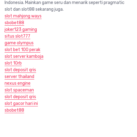
Indonesia. Mainkan game seru dan menarik seperti pragmatic
slot dan slot88 sekarang juga.
slot mahjong ways
sbobet88
joker123 gaming
situs slot777
game olympus
slot bet 100 perak
slot server kamboja
slot 10rb
slot deposit qris
server thailand
nexus engine
slot spaceman
slot deposit qris
slot gacor hari ini
sbobet88