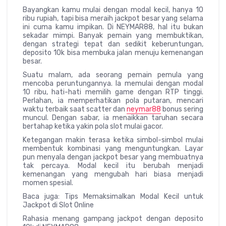
Bayangkan kamu mulai dengan modal kecil, hanya 10
ribu rupiah, tapi bisa meraih jackpot besar yang selama
ini cuma kamu impikan. Di NEYMAR88, hal itu bukan
sekadar mimpi. Banyak pemain yang membuktikan,
dengan strategi tepat dan sedikit keberuntungan,
deposito 10k bisa membuka jalan menuju kemenangan
besar.
Suatu malam, ada seorang pemain pemula yang
mencoba peruntungannya. Ia memulai dengan modal
10 ribu, hati-hati memilih game dengan RTP tinggi.
Perlahan, ia memperhatikan pola putaran, mencari
waktu terbaik saat scatter dan
neymar88
bonus sering
muncul. Dengan sabar, ia menaikkan taruhan secara
bertahap ketika yakin pola slot mulai gacor.
Ketegangan makin terasa ketika simbol-simbol mulai
membentuk kombinasi yang menguntungkan. Layar
pun menyala dengan jackpot besar yang membuatnya
tak percaya. Modal kecil itu berubah menjadi
kemenangan yang mengubah hari biasa menjadi
momen spesial.
Baca juga: Tips Memaksimalkan Modal Kecil untuk
Jackpot di Slot Online
Rahasia menang gampang jackpot dengan deposito