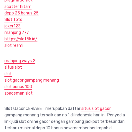
pragmatic slot
scatter hitam
depo 25 bonus 25
Slot Toto
joker123
mahjong 777
https://slot5k.id/
slot resmi
mahjong ways 2
situs slot
slot
slot gacor gampang menang
slot bonus 100
spaceman slot
Slot Gacor CERIABET merupakan daftar
situs slot gacor
gampang menang terbaik dan no 1 di Indonesia hari ini. Penyedia
link judi slot online gacor dengan gampang jackpot terbesar dan
terbaru minimal depo 10 bonus new member berlimpah di