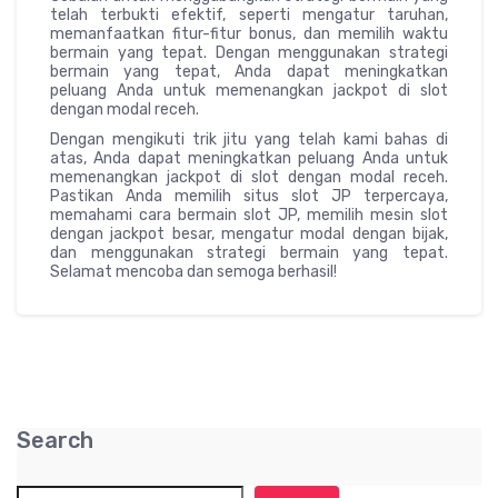
telah terbukti efektif, seperti mengatur taruhan,
memanfaatkan fitur-fitur bonus, dan memilih waktu
bermain yang tepat. Dengan menggunakan strategi
bermain yang tepat, Anda dapat meningkatkan
peluang Anda untuk memenangkan jackpot di slot
dengan modal receh.
Dengan mengikuti trik jitu yang telah kami bahas di
atas, Anda dapat meningkatkan peluang Anda untuk
memenangkan jackpot di slot dengan modal receh.
Pastikan Anda memilih situs slot JP terpercaya,
memahami cara bermain slot JP, memilih mesin slot
dengan jackpot besar, mengatur modal dengan bijak,
dan menggunakan strategi bermain yang tepat.
Selamat mencoba dan semoga berhasil!
Search