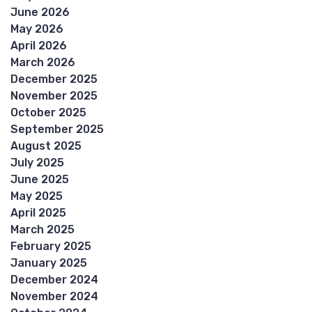
June 2026
May 2026
April 2026
March 2026
December 2025
November 2025
October 2025
September 2025
August 2025
July 2025
June 2025
May 2025
April 2025
March 2025
February 2025
January 2025
December 2024
November 2024