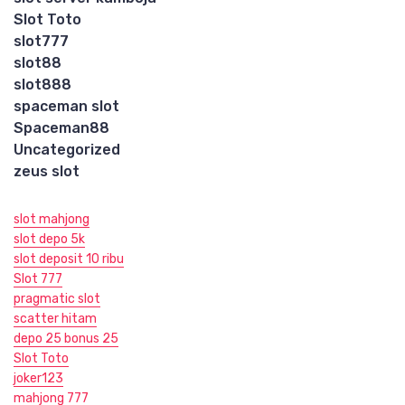
Slot Toto
slot777
slot88
slot888
spaceman slot
Spaceman88
Uncategorized
zeus slot
slot mahjong
slot depo 5k
slot deposit 10 ribu
Slot 777
pragmatic slot
scatter hitam
depo 25 bonus 25
Slot Toto
joker123
mahjong 777