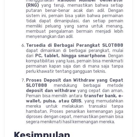
menggunakan
Random Number Generator
(RNG)
yang teruji, memastikan bahwa setiap
putaran benar-benar acak dan adil. Dengan
sistem ini, pemain bisa yakin bahwa permainan
tidak dapat dimanipulasi, dan setiap pemain
memiliki peluang yang sama untuk menang,
membuat pengalaman bermain menjadi lebih
menyenangkan dan adil.
Tersedia di Berbagai Perangkat
SLOT888
dapat dimainkan di berbagai perangkat, mulai
dari
PC, tablet, hingga smartphone
. Dengan
kompatibilitas yang luas, pemain bisa menikmati
permainan kapan saja dan di mana saja tanpa
perlu khawatir tentang gangguan teknis.
Proses Deposit dan Withdraw yang Cepat
SLOT888
mendukung berbagai metode
deposit dan withdraw
yang cepat dan aman.
Pemain bisa memilih antara
transfer bank, e-
wallet, pulsa, atau QRIS
, yang memudahkan
mereka untuk melakukan transaksi tanpa
hambatan. Proses penarikan kemenangan juga
diproses dengan cepat, memastikan pemain bisa
segera menikmati hasil kemenangan mereka.
Kesimpulan