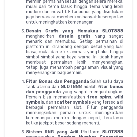
memilih permainan sesuai dengan selera mereka,
mulai dari tema klasik hingga tema yang lebih
modern dan inovatif. Fitur bonus yang disediakan
juga bervariasi, memberikan banyak kesempatan
untuk meningkatkan kemenangan.
Desain Grafis yang Memukau
SLOT888
menghadirkan
desain grafis
yang sangat
menarik dan memukau. Setiap permainan di
platform ini dirancang dengan detail yang luar
biasa, mulai dari efek animasi yang halus hingga
simbol-simbol yang kaya warna. Ini tidak hanya
membuat permainan lebih menyenangkan,
tetapi juga menambah pengalaman visual yang
menyenangkan bagi pemain.
Fitur Bonus dan Pengganda
Salah satu daya
tarik utama dari
SLOT888
adalah
fitur bonus
dan pengganda
yang sangat menguntungkan.
Pemain bisa memanfaatkan
free spins
,
wild
symbols
, dan
scatter symbols
yang tersedia di
berbagai permainan slot. Fitur pengganda
memungkinkan pemain untuk meningkatkan
kemenangan mereka dengan cepat, terutama
ketika jackpot besar sedang menanti.
Sistem RNG yang Adil
Platform
SLOT888