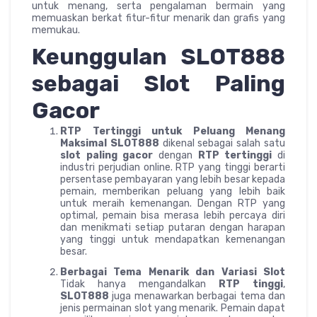
untuk menang, serta pengalaman bermain yang
memuaskan berkat fitur-fitur menarik dan grafis yang
memukau.
Keunggulan SLOT888
sebagai Slot Paling
Gacor
RTP Tertinggi untuk Peluang Menang
Maksimal
SLOT888
dikenal sebagai salah satu
slot paling gacor
dengan
RTP tertinggi
di
industri perjudian online. RTP yang tinggi berarti
persentase pembayaran yang lebih besar kepada
pemain, memberikan peluang yang lebih baik
untuk meraih kemenangan. Dengan RTP yang
optimal, pemain bisa merasa lebih percaya diri
dan menikmati setiap putaran dengan harapan
yang tinggi untuk mendapatkan kemenangan
besar.
Berbagai Tema Menarik dan Variasi Slot
Tidak hanya mengandalkan
RTP tinggi
,
SLOT888
juga menawarkan berbagai tema dan
jenis permainan slot yang menarik. Pemain dapat