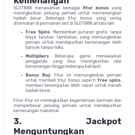
Kemenangan
SLOT888 menawarkan berbagai
fitur bonus
yang
meningkatkan peluang pemain untuk memenangkan
hadiah besar. Beberapa fitur bonus yang sering
ditemukan di permainan slot di SLOT888 antara lain:
Free Spins
: Memberikan putaran gratis tanpa
biaya taruhan tambahan, yang memungkinkan
pemain untuk mendapatkan kemenangan lebih
banyak tanpa risiko.
Multipliers
: Beberapa game menawarkan
pengganda yang bisa meningkatkan nilai
kemenangan hingga beberapa kali lipat.
Bonus Buy
: Fitur ini memungkinkan pemain
untuk membeli fitur bonus seperti
free spins
,
memberi kesempatan lebih cepat untuk meraih
hadiah besar.
Fitur-fitur ini meningkatkan kegembiraan bermain dan
memperbesar peluang pemain untuk mendapatkan
kemenangan maksimal.
3. Jackpot
Menguntungkan