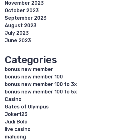
November 2023
October 2023
September 2023
August 2023
July 2023
June 2023
Categories
bonus new member
bonus new member 100
bonus new member 100 to 3x
bonus new member 100 to 5x
Casino
Gates of Olympus
Joker123
Judi Bola
live casino
mahjong