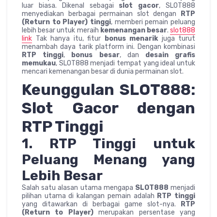
luar biasa. Dikenal sebagai
slot gacor
, SLOT888
menyediakan berbagai permainan slot dengan
RTP
(Return to Player) tinggi
, memberi pemain peluang
lebih besar untuk meraih
kemenangan besar
.
slot888
link
Tak hanya itu, fitur
bonus menarik
juga turut
menambah daya tarik platform ini. Dengan kombinasi
RTP tinggi
,
bonus besar
, dan
desain grafis
memukau
, SLOT888 menjadi tempat yang ideal untuk
mencari kemenangan besar di dunia permainan slot.
Keunggulan SLOT888:
Slot Gacor dengan
RTP Tinggi
1. RTP Tinggi untuk
Peluang Menang yang
Lebih Besar
Salah satu alasan utama mengapa
SLOT888
menjadi
pilihan utama di kalangan pemain adalah
RTP tinggi
yang ditawarkan di berbagai game slot-nya.
RTP
(Return to Player)
merupakan persentase yang