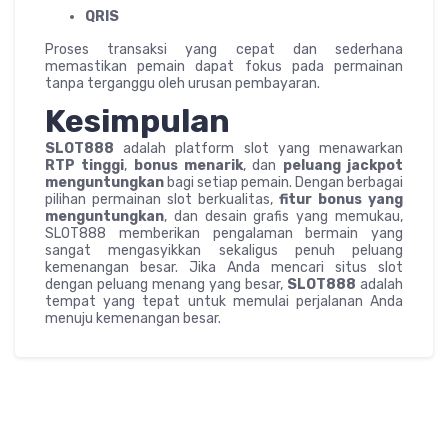
QRIS
Proses transaksi yang cepat dan sederhana
memastikan pemain dapat fokus pada permainan
tanpa terganggu oleh urusan pembayaran.
Kesimpulan
SLOT888
adalah platform slot yang menawarkan
RTP tinggi
,
bonus menarik
, dan
peluang jackpot
menguntungkan
bagi setiap pemain. Dengan berbagai
pilihan permainan slot berkualitas,
fitur bonus yang
menguntungkan
, dan desain grafis yang memukau,
SLOT888 memberikan pengalaman bermain yang
sangat mengasyikkan sekaligus penuh peluang
kemenangan besar. Jika Anda mencari situs slot
dengan peluang menang yang besar,
SLOT888
adalah
tempat yang tepat untuk memulai perjalanan Anda
menuju kemenangan besar.