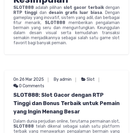
SLOT888
adalah pilihan
slot gacor terbaik
dengan
RTP tinggi
dan
desain grafis luar biasa
. Dengan
gameplay yang inovatif, sistem yang adil, dan berbagai
fitur menarik,
SLOT888
memberikan pengalaman
bermain yang seru dan menguntungkan. Keunggulan
dalam desain visual serta kemudahan transaksi
semakin menjadikannya sebagai salah satu game slot
favorit bagi banyak pemain.
On 26 Mar 2025
By admin
Slot
0 Comments
SLOT888: Slot Gacor dengan RTP
Tinggi dan Bonus Terbaik untuk Pemain
yang Ingin Menang Besar
Dalam dunia perjudian online, terutama permainan slot,
SLOT888
telah dikenal sebagai salah satu platform
terbaik yang menawarkan pengalaman bermain yang