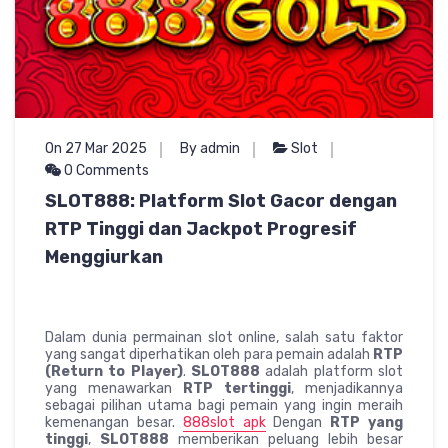
On 27 Mar 2025
By admin
Slot
0 Comments
SLOT888: Platform Slot Gacor dengan
RTP Tinggi dan Jackpot Progresif
Menggiurkan
Dalam dunia permainan slot online, salah satu faktor
yang sangat diperhatikan oleh para pemain adalah
RTP
(Return to Player)
.
SLOT888
adalah platform slot
yang menawarkan
RTP tertinggi
, menjadikannya
sebagai pilihan utama bagi pemain yang ingin meraih
kemenangan besar.
888slot apk
Dengan
RTP yang
tinggi
,
SLOT888
memberikan peluang lebih besar