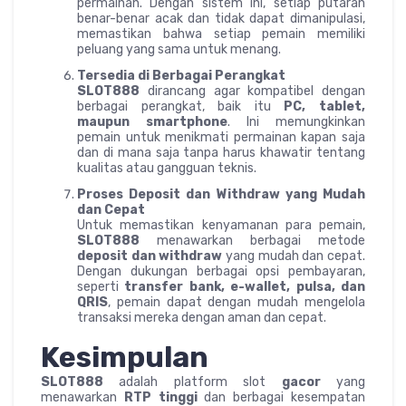
permainan. Dengan sistem ini, setiap putaran
benar-benar acak dan tidak dapat dimanipulasi,
memastikan bahwa setiap pemain memiliki
peluang yang sama untuk menang.
Tersedia di Berbagai Perangkat
SLOT888
dirancang agar kompatibel dengan
berbagai perangkat, baik itu
PC, tablet,
maupun smartphone
. Ini memungkinkan
pemain untuk menikmati permainan kapan saja
dan di mana saja tanpa harus khawatir tentang
kualitas atau gangguan teknis.
Proses Deposit dan Withdraw yang Mudah
dan Cepat
Untuk memastikan kenyamanan para pemain,
SLOT888
menawarkan berbagai metode
deposit dan withdraw
yang mudah dan cepat.
Dengan dukungan berbagai opsi pembayaran,
seperti
transfer bank, e-wallet, pulsa, dan
QRIS
, pemain dapat dengan mudah mengelola
transaksi mereka dengan aman dan cepat.
Kesimpulan
SLOT888
adalah platform slot
gacor
yang
menawarkan
RTP tinggi
dan berbagai kesempatan