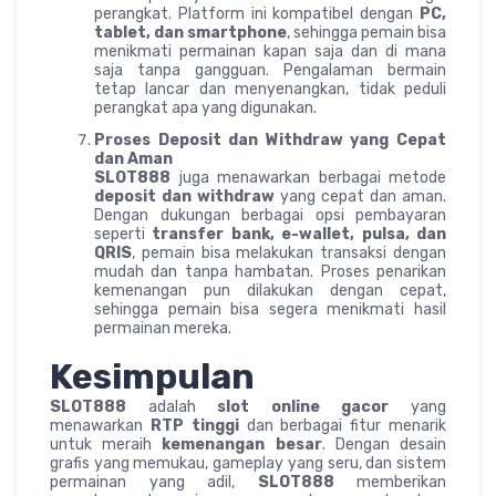
perangkat. Platform ini kompatibel dengan
PC,
tablet, dan smartphone
, sehingga pemain bisa
menikmati permainan kapan saja dan di mana
saja tanpa gangguan. Pengalaman bermain
tetap lancar dan menyenangkan, tidak peduli
perangkat apa yang digunakan.
Proses Deposit dan Withdraw yang Cepat
dan Aman
SLOT888
juga menawarkan berbagai metode
deposit dan withdraw
yang cepat dan aman.
Dengan dukungan berbagai opsi pembayaran
seperti
transfer bank, e-wallet, pulsa, dan
QRIS
, pemain bisa melakukan transaksi dengan
mudah dan tanpa hambatan. Proses penarikan
kemenangan pun dilakukan dengan cepat,
sehingga pemain bisa segera menikmati hasil
permainan mereka.
Kesimpulan
SLOT888
adalah
slot online gacor
yang
menawarkan
RTP tinggi
dan berbagai fitur menarik
untuk meraih
kemenangan besar
. Dengan desain
grafis yang memukau, gameplay yang seru, dan sistem
permainan yang adil,
SLOT888
memberikan