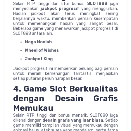
Selain RTP tinggi dan fitur bonus,
SLOT888
juga
menyediakan
jackpot progresif
yang menggiurkan.
Hadiah jackpot akan terus meningkat seiring
berjalannya waktu, memberikan pemain kesempatan
untuk memenangkan hadiah yang sangat besar.
Beberapa game yang menawarkan jackpot progresif di
SLOT888 antara lain:
Mega Moolah
Wheel of Wishes
Jackpot King
Jackpot progresif ini memberikan peluang bagi pemain
untuk meraih kemenangan fantastis, menjadikan
setiap putaran penuh harapan besar.
4. Game Slot Berkualitas
dengan Desain Grafis
Memukau
Selain RTP tinggi dan bonus menarik, SLOT888 juga
dikenal dengan
desain grafis yang luar biasa
. Setiap
game memiliki tampilan visual yang memukau dengan
animasi halus, efek suara yang mendalam, serta tema