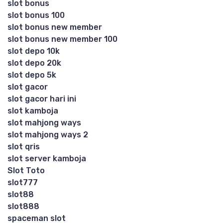
slot bonus
slot bonus 100
slot bonus new member
slot bonus new member 100
slot depo 10k
slot depo 20k
slot depo 5k
slot gacor
slot gacor hari ini
slot kamboja
slot mahjong ways
slot mahjong ways 2
slot qris
slot server kamboja
Slot Toto
slot777
slot88
slot888
spaceman slot