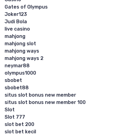
Gates of Olympus
Joker123
Judi Bola
live casino
mahjong
mahjong slot
mahjong ways
mahjong ways 2
neymar88
olympus1000
sbobet
sbobet88
situs slot bonus new member
situs slot bonus new member 100
Slot
Slot 777
slot bet 200
slot bet kecil