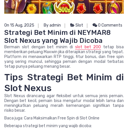
On 15 Aug, 2025
By admin
Slot
0 Comments
Strategi Bet Minim di NEYMAR8
Slot Nexus yang Wajib Dicoba
Bermain slot dengan bet minim di
slot bet 200
tetap bisa
memberikan peluang Maxwin jika diterapkan strategi yang tepat.
Platform ini menawarkan RTP tinggi, fitur bonus, dan free spin
yang sering muncul, sehingga pemain dengan modal terbatas
tetap punya peluang menang besar.
Tips Strategi Bet Minim di
Slot Nexus
Slot Nexus dirancang agar fleksibel untuk semua jenis pemain.
Dengan bet kecil, pemain bisa mengatur modal lebih lama dan
meningkatkan peluang meraih kemenangan signifikan tanpa
risiko besar.
Baca juga: Cara Maksimalkan Free Spin di Slot Online
Beberapa strategi bet minim yang wajib dicoba: