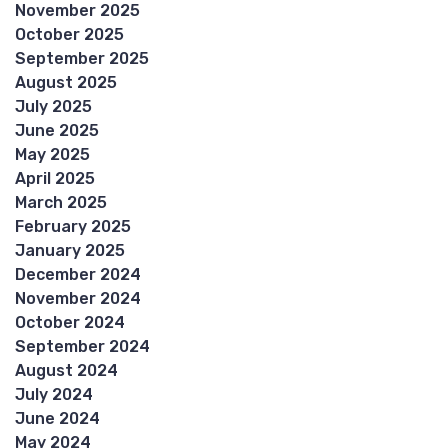
November 2025
October 2025
September 2025
August 2025
July 2025
June 2025
May 2025
April 2025
March 2025
February 2025
January 2025
December 2024
November 2024
October 2024
September 2024
August 2024
July 2024
June 2024
May 2024