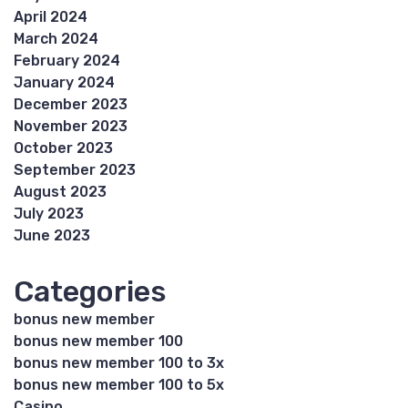
April 2024
March 2024
February 2024
January 2024
December 2023
November 2023
October 2023
September 2023
August 2023
July 2023
June 2023
Categories
bonus new member
bonus new member 100
bonus new member 100 to 3x
bonus new member 100 to 5x
Casino