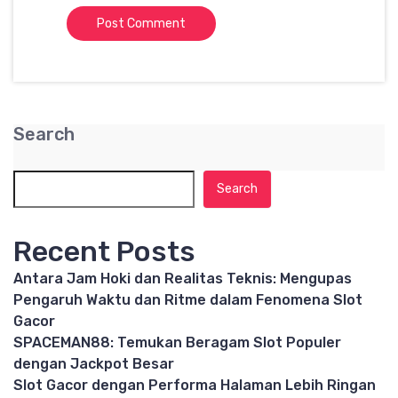
Search
Search
Recent Posts
Antara Jam Hoki dan Realitas Teknis: Mengupas
Pengaruh Waktu dan Ritme dalam Fenomena Slot
Gacor
SPACEMAN88: Temukan Beragam Slot Populer
dengan Jackpot Besar
Slot Gacor dengan Performa Halaman Lebih Ringan