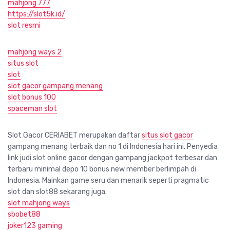
mahjong 777
https://slot5k.id/
slot resmi
mahjong ways 2
situs slot
slot
slot gacor gampang menang
slot bonus 100
spaceman slot
Slot Gacor CERIABET merupakan daftar
situs slot gacor
gampang menang terbaik dan no 1 di Indonesia hari ini. Penyedia
link judi slot online gacor dengan gampang jackpot terbesar dan
terbaru minimal depo 10 bonus new member berlimpah di
Indonesia. Mainkan game seru dan menarik seperti pragmatic
slot dan slot88 sekarang juga.
slot mahjong ways
sbobet88
joker123 gaming