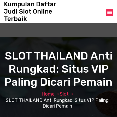
S
Kumpulan Daftar
k
Judi Slot Online
i
Terbaik
p
t
o
c
o
n
SLOT THAILAND Anti
t
e
Rungkad: Situs VIP
n
t
Paling Dicari Pemain
Home
Slot
SLOT THAILAND Anti Rungkad: Situs VIP Paling
Dicari Pemain