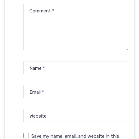
Comment
*
Name
*
Email
*
Website
Save my name, email, and website in this