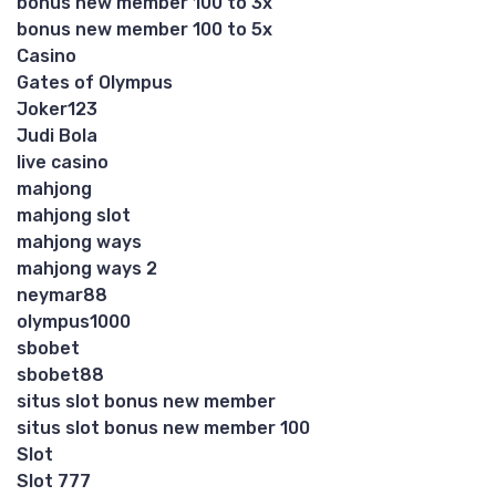
bonus new member 100 to 3x
bonus new member 100 to 5x
Casino
Gates of Olympus
Joker123
Judi Bola
live casino
mahjong
mahjong slot
mahjong ways
mahjong ways 2
neymar88
olympus1000
sbobet
sbobet88
situs slot bonus new member
situs slot bonus new member 100
Slot
Slot 777