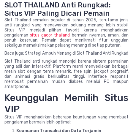
SLOT THAILAND Anti Rungkad:
Situs VIP Paling Dicari Pemain
Slot Thailand semakin populer di tahun 2025, terutama jenis
anti rungkad yang menawarkan peluang menang lebih stabil.
Situs VIP menjadi pilihan favorit karena menghadirkan
pengalaman
situs gacor thailand
bermain nyaman, aman, dan
penuh keseruan. Pemain dapat menikmati fitur unggulan
sekaligus memaksimalkan peluang menang di setiap putaran.
Baca juga: Strategi Ampuh Menang di Slot Thailand Anti Rungkad
Slot Thailand anti rungkad menonjol karena sistem permainan
yang adil dan interaktif. Platform resmi menyediakan berbagai
mesin slot dengan tema menarik, free spin, jackpot progresif,
dan animasi grafis berkualitas tinggi. Interface responsif
membuat permainan mudah diakses melalui PC maupun
smartphone.
Keunggulan Memilih Situs
VIP
Situs VIP menghadirkan beberapa keuntungan yang membuat
pengalaman bermain lebih optimal:
Keamanan Transaksi dan Data Terjamin