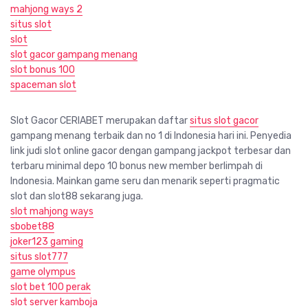
mahjong ways 2
situs slot
slot
slot gacor gampang menang
slot bonus 100
spaceman slot
Slot Gacor CERIABET merupakan daftar
situs slot gacor
gampang menang terbaik dan no 1 di Indonesia hari ini. Penyedia
link judi slot online gacor dengan gampang jackpot terbesar dan
terbaru minimal depo 10 bonus new member berlimpah di
Indonesia. Mainkan game seru dan menarik seperti pragmatic
slot dan slot88 sekarang juga.
slot mahjong ways
sbobet88
joker123 gaming
situs slot777
game olympus
slot bet 100 perak
slot server kamboja