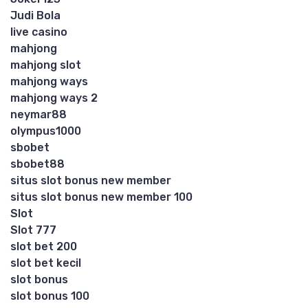
Judi Bola
live casino
mahjong
mahjong slot
mahjong ways
mahjong ways 2
neymar88
olympus1000
sbobet
sbobet88
situs slot bonus new member
situs slot bonus new member 100
Slot
Slot 777
slot bet 200
slot bet kecil
slot bonus
slot bonus 100