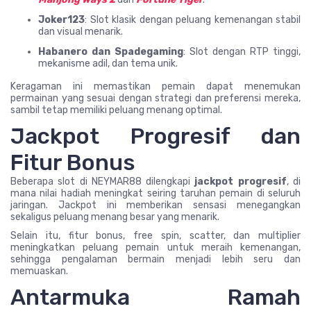
Joker123
: Slot klasik dengan peluang kemenangan stabil
dan visual menarik.
Habanero dan Spadegaming
: Slot dengan RTP tinggi,
mekanisme adil, dan tema unik.
Keragaman ini memastikan pemain dapat menemukan
permainan yang sesuai dengan strategi dan preferensi mereka,
sambil tetap memiliki peluang menang optimal.
Jackpot Progresif dan
Fitur Bonus
Beberapa slot di NEYMAR88 dilengkapi
jackpot progresif
, di
mana nilai hadiah meningkat seiring taruhan pemain di seluruh
jaringan. Jackpot ini memberikan sensasi menegangkan
sekaligus peluang menang besar yang menarik.
Selain itu, fitur bonus, free spin, scatter, dan multiplier
meningkatkan peluang pemain untuk meraih kemenangan,
sehingga pengalaman bermain menjadi lebih seru dan
memuaskan.
Antarmuka Ramah