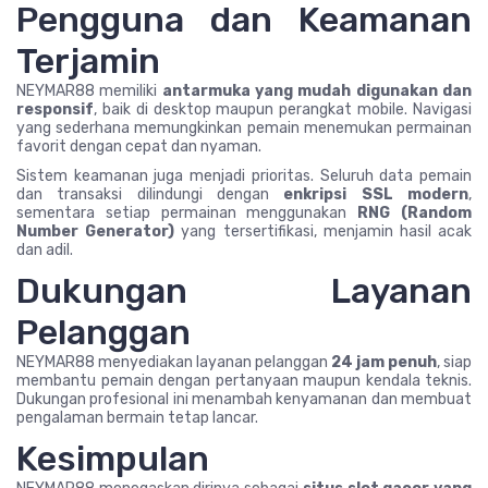
Pengguna dan Keamanan
Terjamin
NEYMAR88 memiliki
antarmuka yang mudah digunakan dan
responsif
, baik di desktop maupun perangkat mobile. Navigasi
yang sederhana memungkinkan pemain menemukan permainan
favorit dengan cepat dan nyaman.
Sistem keamanan juga menjadi prioritas. Seluruh data pemain
dan transaksi dilindungi dengan
enkripsi SSL modern
,
sementara setiap permainan menggunakan
RNG (Random
Number Generator)
yang tersertifikasi, menjamin hasil acak
dan adil.
Dukungan Layanan
Pelanggan
NEYMAR88 menyediakan layanan pelanggan
24 jam penuh
, siap
membantu pemain dengan pertanyaan maupun kendala teknis.
Dukungan profesional ini menambah kenyamanan dan membuat
pengalaman bermain tetap lancar.
Kesimpulan