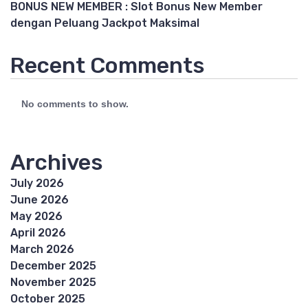
BONUS NEW MEMBER : Slot Bonus New Member
dengan Peluang Jackpot Maksimal
Recent Comments
No comments to show.
Archives
July 2026
June 2026
May 2026
April 2026
March 2026
December 2025
November 2025
October 2025