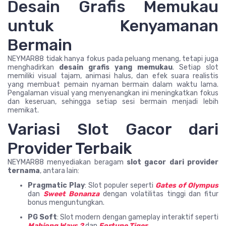
Desain Grafis Memukau
untuk Kenyamanan
Bermain
NEYMAR88 tidak hanya fokus pada peluang menang, tetapi juga
menghadirkan
desain grafis yang memukau
. Setiap slot
memiliki visual tajam, animasi halus, dan efek suara realistis
yang membuat pemain nyaman bermain dalam waktu lama.
Pengalaman visual yang menyenangkan ini meningkatkan fokus
dan keseruan, sehingga setiap sesi bermain menjadi lebih
memikat.
Variasi Slot Gacor dari
Provider Terbaik
NEYMAR88 menyediakan beragam
slot gacor dari provider
ternama
, antara lain:
Pragmatic Play
: Slot populer seperti
Gates of Olympus
dan
Sweet Bonanza
dengan volatilitas tinggi dan fitur
bonus menguntungkan.
PG Soft
: Slot modern dengan gameplay interaktif seperti
Mahjong Ways 2
dan
Fortune Tiger
.