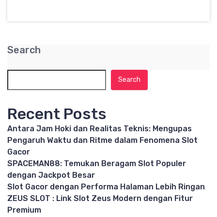
Search
Search
Recent Posts
Antara Jam Hoki dan Realitas Teknis: Mengupas
Pengaruh Waktu dan Ritme dalam Fenomena Slot
Gacor
SPACEMAN88: Temukan Beragam Slot Populer
dengan Jackpot Besar
Slot Gacor dengan Performa Halaman Lebih Ringan
ZEUS SLOT : Link Slot Zeus Modern dengan Fitur
Premium