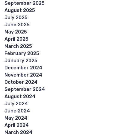
September 2025
August 2025
July 2025
June 2025
May 2025
April 2025
March 2025
February 2025
January 2025
December 2024
November 2024
October 2024
September 2024
August 2024
July 2024
June 2024
May 2024
April 2024
March 2024