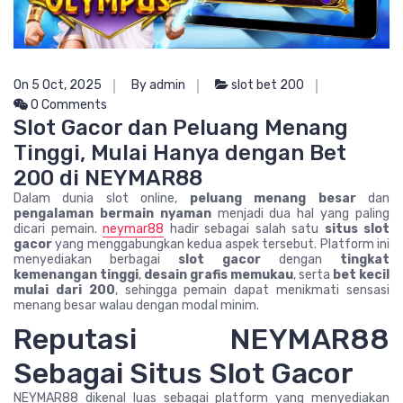
On 5 Oct, 2025
By admin
slot bet 200
0 Comments
Slot Gacor dan Peluang Menang
Tinggi, Mulai Hanya dengan Bet
200 di NEYMAR88
Dalam dunia slot online,
peluang menang besar
dan
pengalaman bermain nyaman
menjadi dua hal yang paling
dicari pemain.
neymar88
hadir sebagai salah satu
situs slot
gacor
yang menggabungkan kedua aspek tersebut. Platform ini
menyediakan berbagai
slot gacor
dengan
tingkat
kemenangan tinggi
,
desain grafis memukau
, serta
bet kecil
mulai dari 200
, sehingga pemain dapat menikmati sensasi
menang besar walau dengan modal minim.
Reputasi NEYMAR88
Sebagai Situs Slot Gacor
NEYMAR88 dikenal luas sebagai platform yang menyediakan