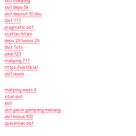
slot mahjong
slot depo 5k
slot deposit 10 ribu
Slot 777
pragmatic slot
scatter hitam
depo 25 bonus 25
Slot Toto
joker123
mahjong 777
https://slot5k.id/
slot resmi
mahjong ways 2
situs slot
slot
slot gacor gampang menang
slot bonus 100
spaceman slot