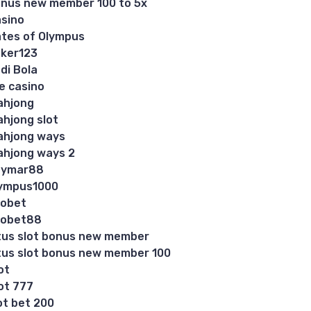
nus new member 100 to 5x
sino
tes of Olympus
ker123
di Bola
ve casino
ahjong
hjong slot
hjong ways
hjong ways 2
eymar88
ympus1000
obet
bobet88
tus slot bonus new member
tus slot bonus new member 100
ot
ot 777
ot bet 200