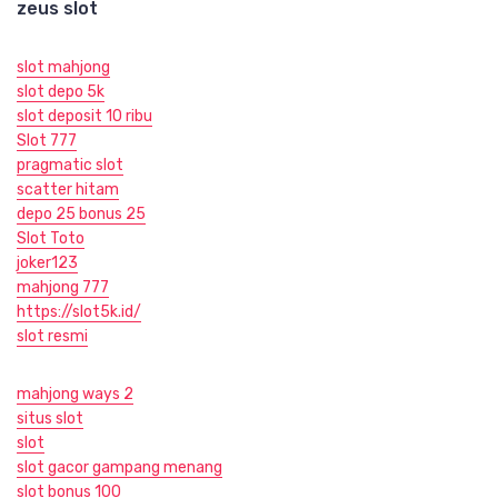
zeus slot
slot mahjong
slot depo 5k
slot deposit 10 ribu
Slot 777
pragmatic slot
scatter hitam
depo 25 bonus 25
Slot Toto
joker123
mahjong 777
https://slot5k.id/
slot resmi
mahjong ways 2
situs slot
slot
slot gacor gampang menang
slot bonus 100