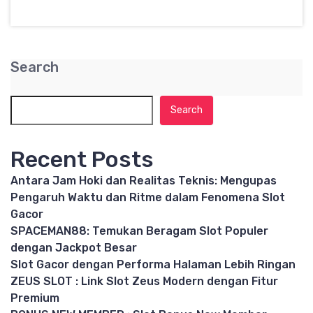
Search
Search
Recent Posts
Antara Jam Hoki dan Realitas Teknis: Mengupas
Pengaruh Waktu dan Ritme dalam Fenomena Slot
Gacor
SPACEMAN88: Temukan Beragam Slot Populer
dengan Jackpot Besar
Slot Gacor dengan Performa Halaman Lebih Ringan
ZEUS SLOT : Link Slot Zeus Modern dengan Fitur
Premium