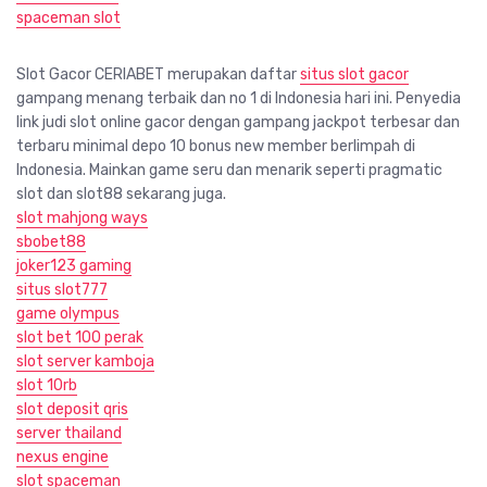
spaceman slot
Slot Gacor CERIABET merupakan daftar
situs slot gacor
gampang menang terbaik dan no 1 di Indonesia hari ini. Penyedia
link judi slot online gacor dengan gampang jackpot terbesar dan
terbaru minimal depo 10 bonus new member berlimpah di
Indonesia. Mainkan game seru dan menarik seperti pragmatic
slot dan slot88 sekarang juga.
slot mahjong ways
sbobet88
joker123 gaming
situs slot777
game olympus
slot bet 100 perak
slot server kamboja
slot 10rb
slot deposit qris
server thailand
nexus engine
slot spaceman