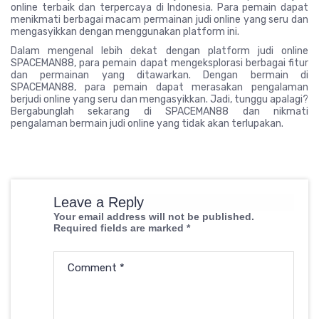
online terbaik dan terpercaya di Indonesia. Para pemain dapat
menikmati berbagai macam permainan judi online yang seru dan
mengasyikkan dengan menggunakan platform ini.
Dalam mengenal lebih dekat dengan platform judi online
SPACEMAN88, para pemain dapat mengeksplorasi berbagai fitur
dan permainan yang ditawarkan. Dengan bermain di
SPACEMAN88, para pemain dapat merasakan pengalaman
berjudi online yang seru dan mengasyikkan. Jadi, tunggu apalagi?
Bergabunglah sekarang di SPACEMAN88 dan nikmati
pengalaman bermain judi online yang tidak akan terlupakan.
Leave a Reply
Your email address will not be published.
Required fields are marked
*
Comment
*