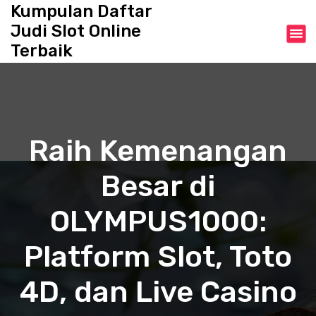
S
Kumpulan Daftar
k
Judi Slot Online
i
Terbaik
p
t
o
c
o
n
Raih Kemenangan
t
e
Besar di
n
t
OLYMPUS1000:
Platform Slot, Toto
4D, dan Live Casino