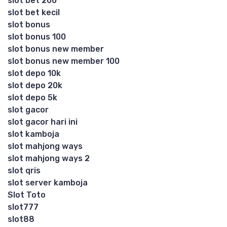
slot bet 200
slot bet kecil
slot bonus
slot bonus 100
slot bonus new member
slot bonus new member 100
slot depo 10k
slot depo 20k
slot depo 5k
slot gacor
slot gacor hari ini
slot kamboja
slot mahjong ways
slot mahjong ways 2
slot qris
slot server kamboja
Slot Toto
slot777
slot88