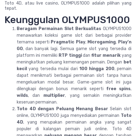
Toto 4D, atau live casino, OLYMPUS1000 adalah pilihan yang
tepat.
Keunggulan OLYMPUS1000
Beragam Permainan Slot Berkualitas
OLYMPUS1000
menawarkan koleksi game slot dari berbagai provider
ternama seperti
Pragmatic Play
,
Microgaming
,
Play’n
GO
, dan banyak lagi. Semua game slot yang tersedia di
platform ini memiliki
RTP tinggi
dan
fitur menarik
yang
meningkatkan peluang kemenangan pemain. Dengan
bet
kecil
yang tersedia mulai dari
100 hingga 200
, pemain
dapat menikmati berbagai permainan slot tanpa harus
mengeluarkan modal besar. Game-game slot ini juga
dilengkapi dengan bonus menarik seperti
free spins
,
wilds
, dan
multiplier
, yang semakin meningkatkan
keseruan permainan.
Toto 4D dengan Peluang Menang Besar
Selain slot
online, OLYMPUS1000 juga menyediakan permainan
Toto
4D
, yang merupakan permainan angka yang sangat
populer di kalangan pemain judi online. Toto 4D
menawarkan
peluang menang besar
dengan taruhan