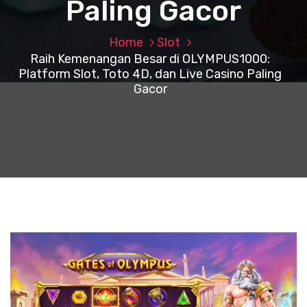
Paling Gacor
Home
Slot
Raih Kemenangan Besar di OLYMPUS1000:
Platform Slot, Toto 4D, dan Live Casino Paling
Gacor