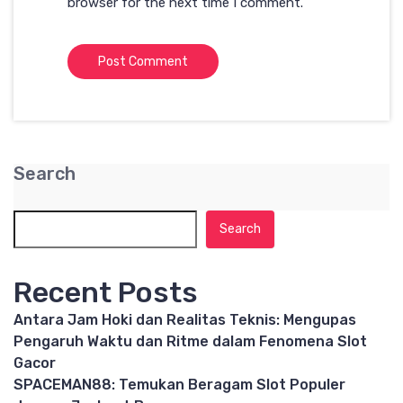
browser for the next time I comment.
Search
Search
Recent Posts
Antara Jam Hoki dan Realitas Teknis: Mengupas
Pengaruh Waktu dan Ritme dalam Fenomena Slot
Gacor
SPACEMAN88: Temukan Beragam Slot Populer