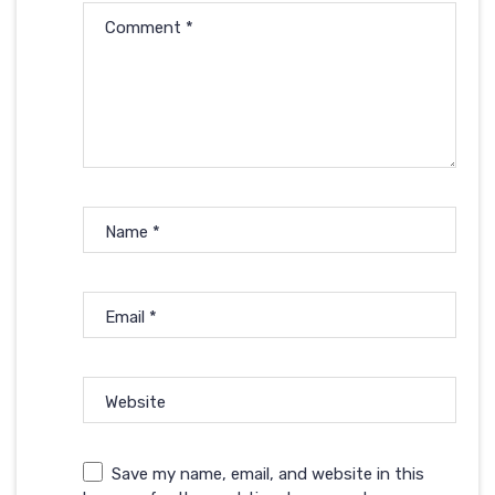
Comment
*
Name
*
Email
*
Website
Save my name, email, and website in this