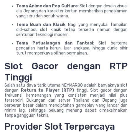
Tema Anime dan Pop Culture
: Slot dengan desain visual
ala Jepang dan karakter kartun memberikan pengalaman
yang seru dan penuh warna.
Tema Buah dan Klasik
: Bagi yang menyukai tampilan
old-school, slot klasik tetap tersedia namun dengan
sentuhan teknologi modern.
Tema Petualangan dan Fantasi
: Slot bertema
pencarian harta karun, luar angkasa, hingga dunia sihir
turut memperkaya pilihan permainan.
Slot Gacor dengan RTP
Tinggi
Salah satu daya tarik utama NEYMAR88 adalah banyaknya slot
dengan
Return to Player (RTP)
tinggi. Slot gacor dengan
frekuensi kemenangan yang konsisten menjadi nilai plus
tersendiri. Dukungan dari server Thailand dan Jepang juga
berperan besar dalam menciptakan gameplay yang lancar dan
minim lag, sehingga peluang menang dapat dimaksimalkan
tanpa gangguan teknis.
Provider Slot Terpercaya