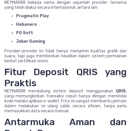
NEYMAR88 bekerja sama dengan sejumlah provider ternama
yang telah diakui secara internasional, antara lain:
Pragmatic Play
Habanero
PG Soft
Joker Gaming
Provider-provider ini tidak hanya menjamin kualitas grafik dan
suara, tapi juga memberikan keadilan dalam sistem permainan
berkat sertifikasi resmi.
Fitur Deposit QRIS yang
Praktis
NEYMAR88 mendukung sistem deposit menggunakan
QRIS
,
yang memungkinkan transaksi cepat hanya dengan memindai
kode melalui aplikasi e-wallet. Fitur ini sangat membantu pemain
dalam melakukan isi ulang saldo secara efisien, tanpa perlu
memasukkan data secara manual.
Antarmuka Aman dan