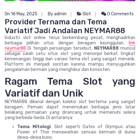
On 16 May, 2025
By admin
Slot
0 Comments
Provider Ternama dan Tema
Variatif Jadi Andalan NEYMAR88
Industri slot online terus berkembang pesat, menghadirkan
berbagai pilihan situs dengan beragam keunggulan.
link
neymar88
Di tengah persaingan tersebut,
NEYMAR88
muncul
sebagai salah satu situs slot yang menonjol berkat tingkat
kemenangan tinggi dan variasi tema slot yang sangat menarik.
Platform ini menjadi sorotan karena mampu menyuguhkan
pengalaman bermain yang menghibur dan konsisten.
Ragam Tema Slot yang
Variatif dan Unik
NEYMAR88 dikenal dengan koleksi slot bertema yang sangat
beragam. Pemain dapat menemukan berbagai jenis latar
belakang permainan yang dirancang untuk memenuhi selera
yang berbeda-beda. Di antaranya:
Tema Mitologi
: Slot seperti Gates of Olympus atau
Power of Thor menawarkan sensasi bermain di dunia
dewa-dewa kuno.