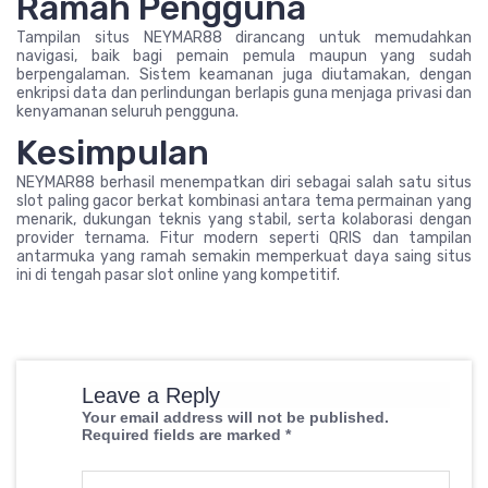
Ramah Pengguna
Tampilan situs NEYMAR88 dirancang untuk memudahkan
navigasi, baik bagi pemain pemula maupun yang sudah
berpengalaman. Sistem keamanan juga diutamakan, dengan
enkripsi data dan perlindungan berlapis guna menjaga privasi dan
kenyamanan seluruh pengguna.
Kesimpulan
NEYMAR88 berhasil menempatkan diri sebagai salah satu situs
slot paling gacor berkat kombinasi antara tema permainan yang
menarik, dukungan teknis yang stabil, serta kolaborasi dengan
provider ternama. Fitur modern seperti QRIS dan tampilan
antarmuka yang ramah semakin memperkuat daya saing situs
ini di tengah pasar slot online yang kompetitif.
Leave a Reply
Your email address will not be published.
Required fields are marked
*