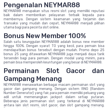
Pengenalan NEYMAR88
NEYMAR88 merupakan situs resmi slot yang memiliki reputasi
baik dalam memberikan pelayanan terbaik kepada para
membernya. Dengan sistem keamanan yang terjamin dan
transaksi yang mudah dan cepat, NEYMAR88 menjadi pilihan
utama bagi para pecinta slot online.
Bonus New Member 100%
Salah satu keunggulan NEYMAR88 adalah bonus new member
hingga 100%. Dengan syarat TO yang kecil, para pemain bisa
mendapatkan bonus tersebut dengan mudah. Promo depo 25
bonus 25 yang ditawarkan NEYMAR88 juga menjadi daya tarik
tersendiri bagi para pemain. Dengan modal yang minim, para
pemain bisa memperoleh keuntungan yang besar di NEYMAR88.
Permainan Slot Gacor dan
Gampang Menang
NEYMAR88 menawarkan berbagai macam permainan slot yang
gacor dan gampang menang. Dengan sistem RNG (Random
Number Generator) yang fair, para pemain memiliki peluang yang
adil untuk memenangkan jackpot dalam setiap putaran.
Beberapa jenis permainan slot yang terkenal di NEYMAR88
antara lain slot resmi, slot gacor, dan slot gampang menang.