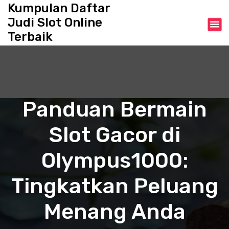
S
Kumpulan Daftar
k
Judi Slot Online
i
Terbaik
p
t
o
c
o
n
Panduan Bermain
t
e
Slot Gacor di
n
t
Olympus1000:
Tingkatkan Peluang
Menang Anda