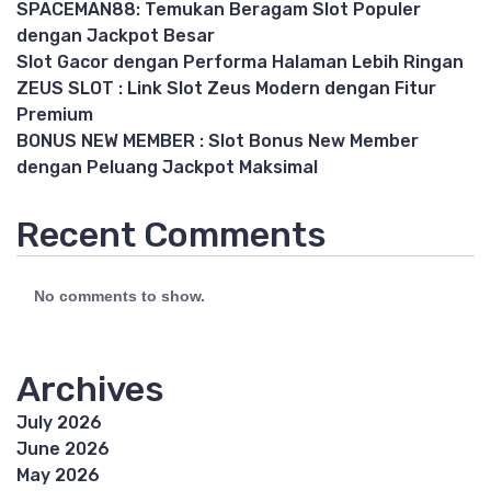
SPACEMAN88: Temukan Beragam Slot Populer
dengan Jackpot Besar
Slot Gacor dengan Performa Halaman Lebih Ringan
ZEUS SLOT : Link Slot Zeus Modern dengan Fitur
Premium
BONUS NEW MEMBER : Slot Bonus New Member
dengan Peluang Jackpot Maksimal
Recent Comments
No comments to show.
Archives
July 2026
June 2026
May 2026