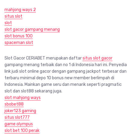
mahjong ways 2
situs slot
slot
slot gacor gampang menang
slot bonus 100
spaceman slot
Slot Gacor CERIABET merupakan daftar
situs slot gacor
gampang menang terbaik dan no 1 di Indonesia hari ini. Penyedia
link judi slot online gacor dengan gampang jackpot terbesar dan
terbaru minimal depo 10 bonus new member berlimpah di
Indonesia. Mainkan game seru dan menarik seperti pragmatic
slot dan slot88 sekarang juga.
slot mahjong ways
sbobet88
joker123 gaming
situs slot777
game olympus
slot bet 100 perak