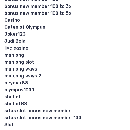
bonus new member 100 to 3x
bonus new member 100 to 5x
Casino
Gates of Olympus
Joker123
Judi Bola
live casino
mahjong
mahjong slot
mahjong ways
mahjong ways 2
neymar88
olympus1000
sbobet
sbobet88
situs slot bonus new member
situs slot bonus new member 100
Slot