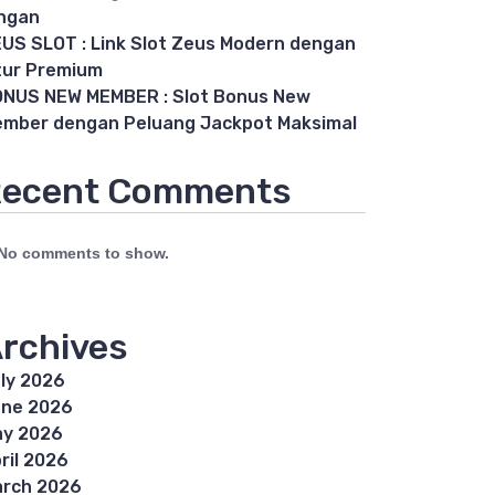
ngan
US SLOT : Link Slot Zeus Modern dengan
tur Premium
NUS NEW MEMBER : Slot Bonus New
mber dengan Peluang Jackpot Maksimal
ecent Comments
No comments to show.
rchives
ly 2026
ne 2026
y 2026
ril 2026
rch 2026