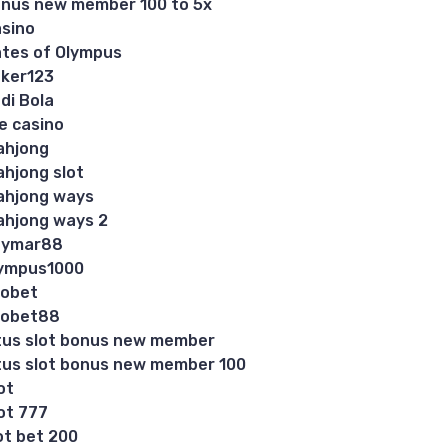
nus new member 100 to 5x
sino
tes of Olympus
ker123
di Bola
ve casino
ahjong
hjong slot
hjong ways
hjong ways 2
eymar88
ympus1000
obet
bobet88
tus slot bonus new member
tus slot bonus new member 100
ot
ot 777
ot bet 200