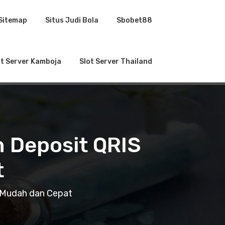
Sitemap
Situs Judi Bola
Sbobet88
ot Server Kamboja
Slot Server Thailand
 Deposit QRIS
t
 Mudah dan Cepat