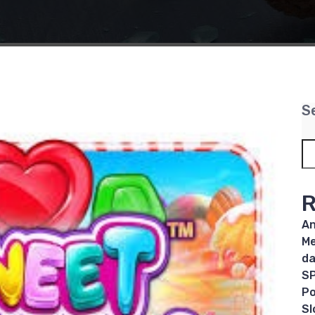
S
R
An
Me
da
SP
Po
Sl