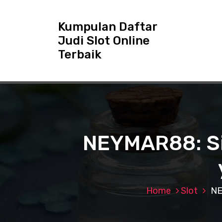
S
k
Kumpulan Daftar
i
p
Judi Slot Online
t
Terbaik
o
c
o
n
t
e
n
NEYMAR88: Si
t
Home
Slot
NE