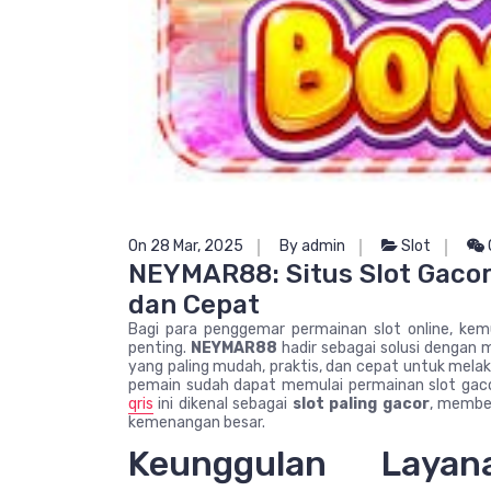
On 28 Mar, 2025
By admin
Slot
NEYMAR88: Situs Slot Gaco
dan Cepat
Bagi para penggemar permainan slot online, ke
penting.
NEYMAR88
hadir sebagai solusi dengan
yang paling mudah, praktis, dan cepat untuk mela
pemain sudah dapat memulai permainan slot gacor 
qris
ini dikenal sebagai
slot paling gacor
, membe
kemenangan besar.
Keunggulan Laya