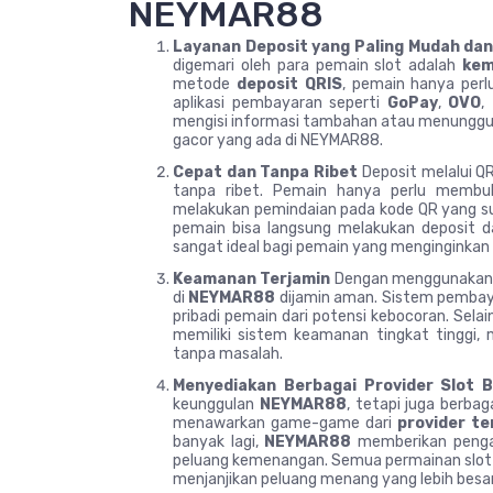
NEYMAR88
Layanan Deposit yang Paling Mudah dan
digemari oleh para pemain slot adalah
kem
metode
deposit QRIS
, pemain hanya per
aplikasi pembayaran seperti
GoPay
,
OVO
,
mengisi informasi tambahan atau menunggu 
gacor yang ada di NEYMAR88.
Cepat dan Tanpa Ribet
Deposit melalui QR
tanpa ribet. Pemain hanya perlu membu
melakukan pemindaian pada kode QR yang su
pemain bisa langsung melakukan deposit d
sangat ideal bagi pemain yang menginginkan
Keamanan Terjamin
Dengan menggunakan si
di
NEYMAR88
dijamin aman. Sistem pembaya
pribadi pemain dari potensi kebocoran. Sela
memiliki sistem keamanan tingkat tinggi, 
tanpa masalah.
Menyediakan Berbagai Provider Slot B
keunggulan
NEYMAR88
, tetapi juga berbag
menawarkan game-game dari
provider t
banyak lagi,
NEYMAR88
memberikan pengal
peluang kemenangan. Semua permainan slot di 
menjanjikan peluang menang yang lebih besar