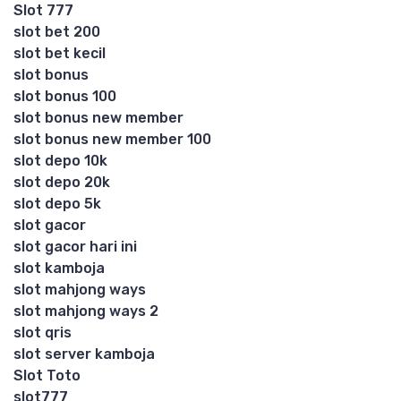
Slot 777
slot bet 200
slot bet kecil
slot bonus
slot bonus 100
slot bonus new member
slot bonus new member 100
slot depo 10k
slot depo 20k
slot depo 5k
slot gacor
slot gacor hari ini
slot kamboja
slot mahjong ways
slot mahjong ways 2
slot qris
slot server kamboja
Slot Toto
slot777