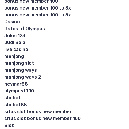
bonus new member 100
bonus new member 100 to 3x
bonus new member 100 to 5x
Casino
Gates of Olympus
Joker123
Judi Bola
live casino
mahjong
mahjong slot
mahjong ways
mahjong ways 2
neymar88
olympus1000
sbobet
sbobet88
situs slot bonus new member
situs slot bonus new member 100
Slot