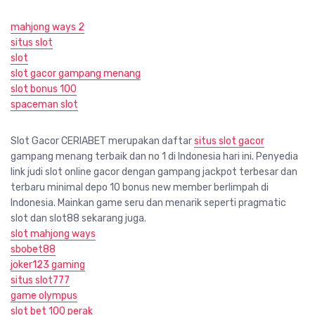
mahjong ways 2
situs slot
slot
slot gacor gampang menang
slot bonus 100
spaceman slot
Slot Gacor CERIABET merupakan daftar
situs slot gacor
gampang menang terbaik dan no 1 di Indonesia hari ini. Penyedia
link judi slot online gacor dengan gampang jackpot terbesar dan
terbaru minimal depo 10 bonus new member berlimpah di
Indonesia. Mainkan game seru dan menarik seperti pragmatic
slot dan slot88 sekarang juga.
slot mahjong ways
sbobet88
joker123 gaming
situs slot777
game olympus
slot bet 100 perak