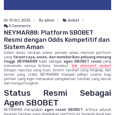
On 10 Oct, 2025
By admin
sbobet
0 Comments
NEYMAR88: Platform SBOBET
Resmi dengan Odds Kompetitif dan
Sistem Aman
Dalam dunia taruhan online, pemain selalu mencari platform
yang
terpercaya, aman, dan memberikan peluang menang
tinggi
.
NEYMAR88
hadir sebagai
agen SBOBET resmi
yang
memenuhi semua kriteria tersebut.
link alternatif sbobet
Dengan reputasi yang kuat, sistem taruhan yang lengkap, dan
server yang stabil, NEYMAR88 menjadi pilihan utama bagi
pemain yang ingin merasakan pengalaman taruhan yang lancar
dan menguntungkan.
Status Resmi Sebagai
Agen SBOBET
NEYMAR88 merupakan
agen resmi SBOBET
, artinya seluruh
layanan taruhan yang disediakan platform ini terjamin legal dan