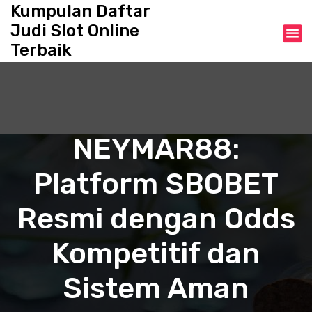
S
Kumpulan Daftar
k
Judi Slot Online
i
Terbaik
p
t
o
c
o
n
NEYMAR88:
t
e
Platform SBOBET
n
t
Resmi dengan Odds
Kompetitif dan
Sistem Aman