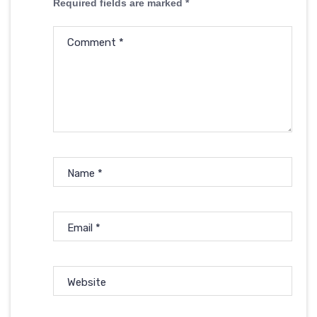
Required fields are marked
*
Comment
*
Name
*
Email
*
Website