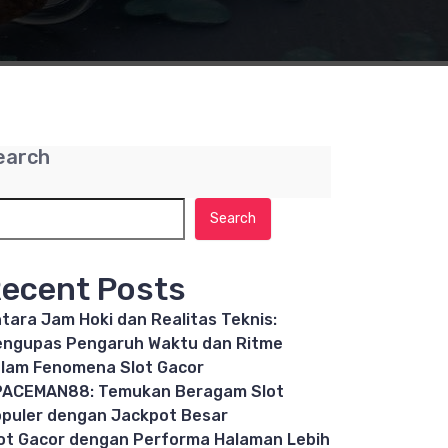
earch
Search
ecent Posts
tara Jam Hoki dan Realitas Teknis:
ngupas Pengaruh Waktu dan Ritme
lam Fenomena Slot Gacor
ACEMAN88: Temukan Beragam Slot
puler dengan Jackpot Besar
ot Gacor dengan Performa Halaman Lebih