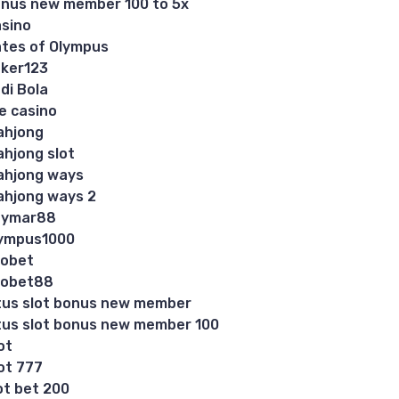
nus new member 100 to 5x
sino
tes of Olympus
ker123
di Bola
ve casino
ahjong
hjong slot
hjong ways
hjong ways 2
eymar88
ympus1000
obet
bobet88
tus slot bonus new member
tus slot bonus new member 100
ot
ot 777
ot bet 200