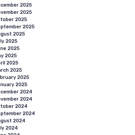
ecember 2025
ovember 2025
tober 2025
eptember 2025
gust 2025
ly 2025
ne 2025
y 2025
ril 2025
rch 2025
bruary 2025
nuary 2025
ecember 2024
ovember 2024
tober 2024
eptember 2024
gust 2024
ly 2024