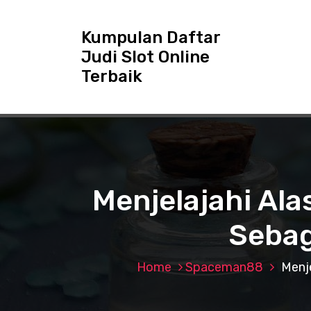
S
k
Kumpulan Daftar
i
p
Judi Slot Online
t
Terbaik
o
c
o
n
t
e
n
Menjelajahi A
t
Sebag
Home
Spaceman88
Menj