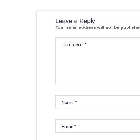
Leave a Reply
Your email address will not be publishe
Comment
*
Name
*
Email
*