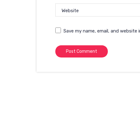
Website
Save my name, email, and website i