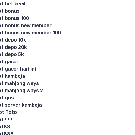
ot bet kecil
ot bonus
ot bonus 100
ot bonus new member
ot bonus new member 100
ot depo 10k
ot depo 20k
ot depo 5k
ot gacor
ot gacor hari ini
ot kamboja
ot mahjong ways
ot mahjong ways 2
ot qris
ot server kamboja
ot Toto
ot777
ot88
ot888