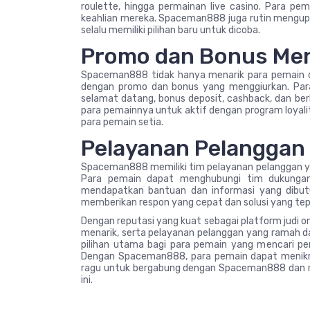
roulette, hingga permainan live casino. Para pe
keahlian mereka. Spaceman888 juga rutin mengupd
selalu memiliki pilihan baru untuk dicoba.
Promo dan Bonus Men
Spaceman888 tidak hanya menarik para pemain de
dengan promo dan bonus yang menggiurkan. Par
selamat datang, bonus deposit, cashback, dan b
para pemainnya untuk aktif dengan program loya
para pemain setia.
Pelayanan Pelanggan
Spaceman888 memiliki tim pelayanan pelanggan y
Para pemain dapat menghubungi tim dukungan 
mendapatkan bantuan dan informasi yang dibut
memberikan respon yang cepat dan solusi yang tep
Dengan reputasi yang kuat sebagai platform judi o
menarik, serta pelayanan pelanggan yang ramah d
pilihan utama bagi para pemain yang mencari 
Dengan Spaceman888, para pemain dapat menikmat
ragu untuk bergabung dengan Spaceman888 dan ra
ini.