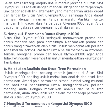
Salah satu strategi ampuh untuk meraih jackpot di Situs Slot
Olympus1000 adalah dengan mencari link gacor dan terpercaya.
Link gacor adalah link alternatif yang memberikan akses cepat
dan lancar ke Situs Slot Olympus1000, sehingga Anda dapat
bermain dengan nyaman tanpa masalah. Pastikan untuk
mencari link gacor dan terpercaya Olympus1000 agar Anda
dapat mengakses situs dengan mudah dan aman.
5. Mengikuti Promo dan Bonus Olympus1000
Situs Slot Olympus1000 seringkali menawarkan promo dan
bonus menarik bagi para pemainnya. Manfaatkan promo dan
bonus yang ditawarkan oleh situs untuk meningkatkan peluang
Anda meraih jackpot. Pastikan untuk selalu memeriksa informasi
terbaru mengenai promo dan bonus Olympus1000 agar Anda
tidak ketinggalan kesempatan untuk mendapatkan keuntungan
tambahan.
6. Melakukan Analisis dan Studi Tren Permainan
Untuk meningkatkan peluang meraih jackpot di Situs Slot
Olympus1000, penting untuk melakukan analisis dan studi tren
permainan. Amati pola permainan, simbol-simbol yang muncul,
dan hasil-hasil sebelumnya untuk mengidentifikasi peluang
menang Anda. Dengan melakukan analisis dan studi tren
permainan, Anda akan lebih siap dalam menghadapi permainan
slot di Situs Slot Olympus1000.
7. Mengikuti Turnamen dan Kompetisi Olympus1000