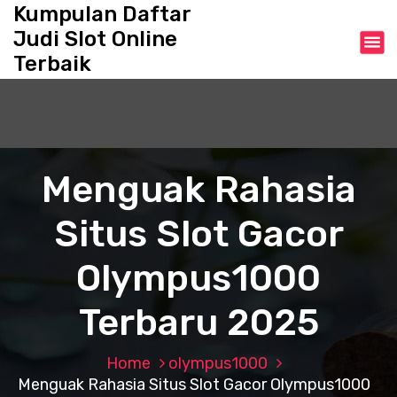
S
Kumpulan Daftar
k
Judi Slot Online
i
Terbaik
p
t
o
c
o
n
Menguak Rahasia
t
e
Situs Slot Gacor
n
t
Olympus1000
Terbaru 2025
Home
olympus1000
Menguak Rahasia Situs Slot Gacor Olympus1000