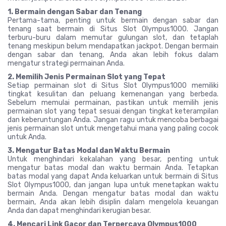
1. Bermain dengan Sabar dan Tenang
Pertama-tama, penting untuk bermain dengan sabar dan
tenang saat bermain di Situs Slot Olympus1000. Jangan
terburu-buru dalam memutar gulungan slot, dan tetaplah
tenang meskipun belum mendapatkan jackpot. Dengan bermain
dengan sabar dan tenang, Anda akan lebih fokus dalam
mengatur strategi permainan Anda.
2. Memilih Jenis Permainan Slot yang Tepat
Setiap permainan slot di Situs Slot Olympus1000 memiliki
tingkat kesulitan dan peluang kemenangan yang berbeda.
Sebelum memulai permainan, pastikan untuk memilih jenis
permainan slot yang tepat sesuai dengan tingkat keterampilan
dan keberuntungan Anda. Jangan ragu untuk mencoba berbagai
jenis permainan slot untuk mengetahui mana yang paling cocok
untuk Anda.
3. Mengatur Batas Modal dan Waktu Bermain
Untuk menghindari kekalahan yang besar, penting untuk
mengatur batas modal dan waktu bermain Anda. Tetapkan
batas modal yang dapat Anda keluarkan untuk bermain di Situs
Slot Olympus1000, dan jangan lupa untuk menetapkan waktu
bermain Anda. Dengan mengatur batas modal dan waktu
bermain, Anda akan lebih disiplin dalam mengelola keuangan
Anda dan dapat menghindari kerugian besar.
4. Mencari Link Gacor dan Terpercaya Olympus1000