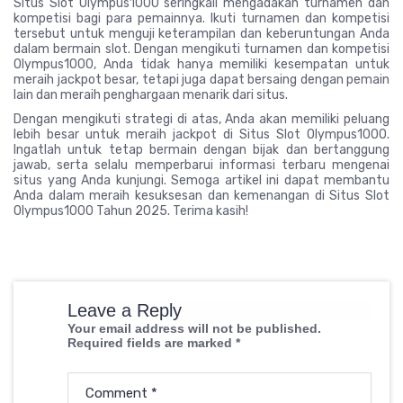
Situs Slot Olympus1000 seringkali mengadakan turnamen dan
kompetisi bagi para pemainnya. Ikuti turnamen dan kompetisi
tersebut untuk menguji keterampilan dan keberuntungan Anda
dalam bermain slot. Dengan mengikuti turnamen dan kompetisi
Olympus1000, Anda tidak hanya memiliki kesempatan untuk
meraih jackpot besar, tetapi juga dapat bersaing dengan pemain
lain dan meraih penghargaan menarik dari situs.
Dengan mengikuti strategi di atas, Anda akan memiliki peluang
lebih besar untuk meraih jackpot di Situs Slot Olympus1000.
Ingatlah untuk tetap bermain dengan bijak dan bertanggung
jawab, serta selalu memperbarui informasi terbaru mengenai
situs yang Anda kunjungi. Semoga artikel ini dapat membantu
Anda dalam meraih kesuksesan dan kemenangan di Situs Slot
Olympus1000 Tahun 2025. Terima kasih!
Leave a Reply
Your email address will not be published.
Required fields are marked
*
Comment
*