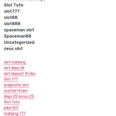
Slot Toto
slot777
slot88
slot888
spaceman slot
Spaceman88
Uncategorized
zeus slot
slot mahjong
slot depo 5k
slot deposit 10 ribu
Slot 777
pragmatic slot
scatter hitam
depo 25 bonus 25
Slot Toto
joker123
mahjong 777