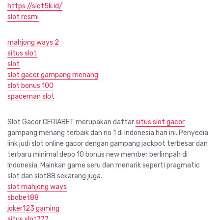
https://slot5k.id/
slot resmi
mahjong ways 2
situs slot
slot
slot gacor gampang menang
slot bonus 100
spaceman slot
Slot Gacor CERIABET merupakan daftar
situs slot gacor
gampang menang terbaik dan no 1 di Indonesia hari ini. Penyedia
link judi slot online gacor dengan gampang jackpot terbesar dan
terbaru minimal depo 10 bonus new member berlimpah di
Indonesia. Mainkan game seru dan menarik seperti pragmatic
slot dan slot88 sekarang juga.
slot mahjong ways
sbobet88
joker123 gaming
situs slot777