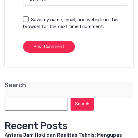
Save my name, email, and website in this
browser for the next time I comment.
Search
Search
Recent Posts
Antara Jam Hoki dan Realitas Teknis: Mengupas