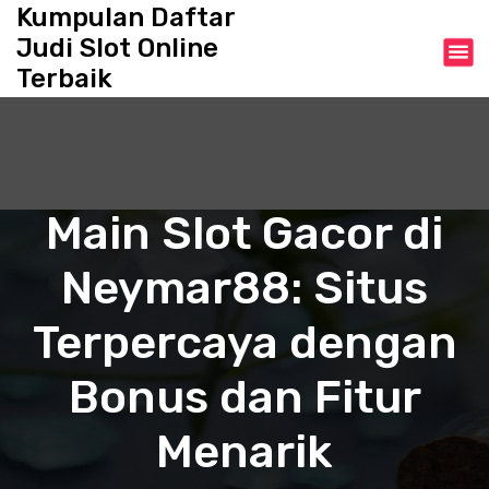
S
Kumpulan Daftar
k
Judi Slot Online
i
Terbaik
p
t
o
c
o
n
Main Slot Gacor di
t
e
Neymar88: Situs
n
t
Terpercaya dengan
Bonus dan Fitur
Menarik