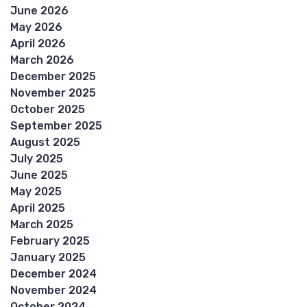
June 2026
May 2026
April 2026
March 2026
December 2025
November 2025
October 2025
September 2025
August 2025
July 2025
June 2025
May 2025
April 2025
March 2025
February 2025
January 2025
December 2024
November 2024
October 2024