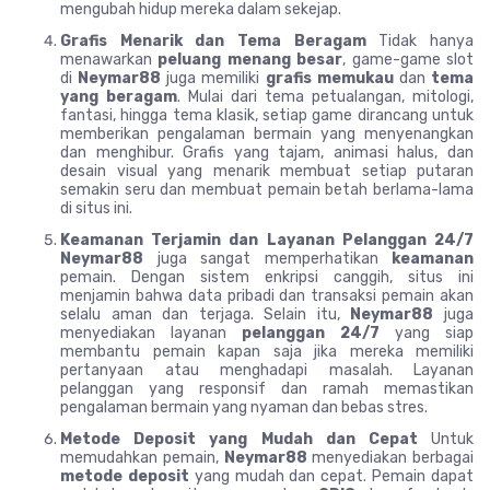
mengubah hidup mereka dalam sekejap.
Grafis Menarik dan Tema Beragam
Tidak hanya
menawarkan
peluang menang besar
, game-game slot
di
Neymar88
juga memiliki
grafis memukau
dan
tema
yang beragam
. Mulai dari tema petualangan, mitologi,
fantasi, hingga tema klasik, setiap game dirancang untuk
memberikan pengalaman bermain yang menyenangkan
dan menghibur. Grafis yang tajam, animasi halus, dan
desain visual yang menarik membuat setiap putaran
semakin seru dan membuat pemain betah berlama-lama
di situs ini.
Keamanan Terjamin dan Layanan Pelanggan 24/7
Neymar88
juga sangat memperhatikan
keamanan
pemain. Dengan sistem enkripsi canggih, situs ini
menjamin bahwa data pribadi dan transaksi pemain akan
selalu aman dan terjaga. Selain itu,
Neymar88
juga
menyediakan layanan
pelanggan 24/7
yang siap
membantu pemain kapan saja jika mereka memiliki
pertanyaan atau menghadapi masalah. Layanan
pelanggan yang responsif dan ramah memastikan
pengalaman bermain yang nyaman dan bebas stres.
Metode Deposit yang Mudah dan Cepat
Untuk
memudahkan pemain,
Neymar88
menyediakan berbagai
metode deposit
yang mudah dan cepat. Pemain dapat