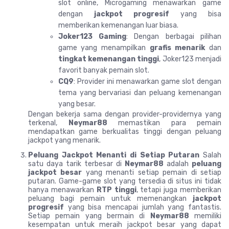
slot online, Microgaming menawarkan game
dengan
jackpot progresif
yang bisa
memberikan kemenangan luar biasa.
Joker123 Gaming
: Dengan berbagai pilihan
game yang menampilkan
grafis menarik
dan
tingkat kemenangan tinggi
, Joker123 menjadi
favorit banyak pemain slot.
CQ9
: Provider ini menawarkan game slot dengan
tema yang bervariasi dan peluang kemenangan
yang besar.
Dengan bekerja sama dengan provider-providernya yang
terkenal,
Neymar88
memastikan para pemain
mendapatkan game berkualitas tinggi dengan peluang
jackpot yang menarik.
Peluang Jackpot Menanti di Setiap Putaran
Salah
satu daya tarik terbesar di
Neymar88
adalah
peluang
jackpot besar
yang menanti setiap pemain di setiap
putaran. Game-game slot yang tersedia di situs ini tidak
hanya menawarkan
RTP tinggi
, tetapi juga memberikan
peluang bagi pemain untuk memenangkan
jackpot
progresif
yang bisa mencapai jumlah yang fantastis.
Setiap pemain yang bermain di
Neymar88
memiliki
kesempatan untuk meraih jackpot besar yang dapat