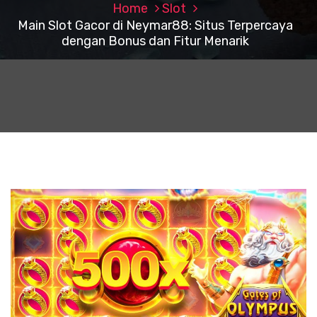
Home
Slot
Main Slot Gacor di Neymar88: Situs Terpercaya
dengan Bonus dan Fitur Menarik