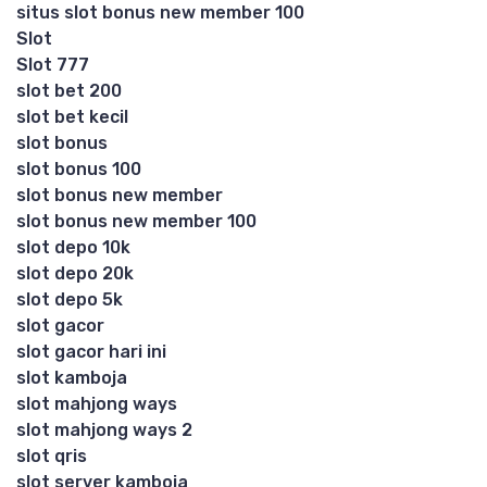
situs slot bonus new member 100
Slot
Slot 777
slot bet 200
slot bet kecil
slot bonus
slot bonus 100
slot bonus new member
slot bonus new member 100
slot depo 10k
slot depo 20k
slot depo 5k
slot gacor
slot gacor hari ini
slot kamboja
slot mahjong ways
slot mahjong ways 2
slot qris
slot server kamboja