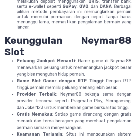
melakukan deposit menggunakan
QRIS
, transfer bank,
serta e-wallet seperti
GoPay
,
OVO
, dan
DANA
. Berbagai
pilihan metode pembayaran ini memungkinkan pemain
untuk memulai permainan dengan cepat tanpa harus
menunggu lama, memastikan pengalaman bermain yang
lancar.
Keunggulan Neymar88
Slot
Peluang Jackpot Menanti
: Game-game di Neymar88
menawarkan peluang untuk memenangkan jackpot besar
yang bisa mengubah hidup pemain.
Game Slot Gacor dengan RTP Tinggi
: Dengan RTP
tinggi, pemain memiliki peluang menang lebih besar.
Provider Terbaik
: Neymar88 bekerja sama dengan
provider ternama seperti Pragmatic Play, Microgaming,
dan Joker123 untuk memberikan game berkualitas tinggi.
Grafis Memukau
: Setiap game dirancang dengan grafis
menarik dan tema beragam yang membuat pengalaman
bermain semakin menyenangkan.
Keamanan Terjamin
: Situs ini menggunakan sistem