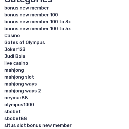
bonus new member
bonus new member 100
bonus new member 100 to 3x
bonus new member 100 to 5x
Casino
Gates of Olympus
Joker123
Judi Bola
live casino
mahjong
mahjong slot
mahjong ways
mahjong ways 2
neymar88
olympus1000
sbobet
sbobet88
situs slot bonus new member