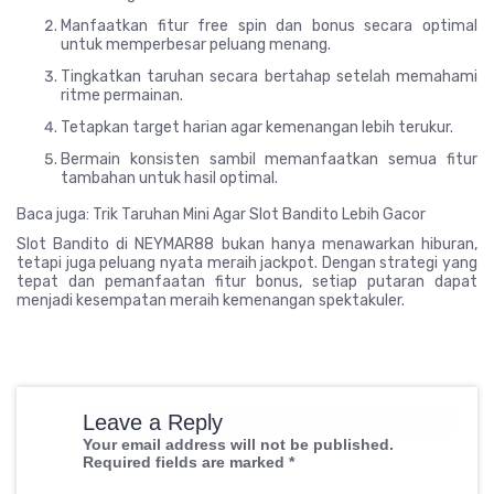
Manfaatkan fitur free spin dan bonus secara optimal
untuk memperbesar peluang menang.
Tingkatkan taruhan secara bertahap setelah memahami
ritme permainan.
Tetapkan target harian agar kemenangan lebih terukur.
Bermain konsisten sambil memanfaatkan semua fitur
tambahan untuk hasil optimal.
Baca juga: Trik Taruhan Mini Agar Slot Bandito Lebih Gacor
Slot Bandito di NEYMAR88 bukan hanya menawarkan hiburan,
tetapi juga peluang nyata meraih jackpot. Dengan strategi yang
tepat dan pemanfaatan fitur bonus, setiap putaran dapat
menjadi kesempatan meraih kemenangan spektakuler.
Leave a Reply
Your email address will not be published.
Required fields are marked
*