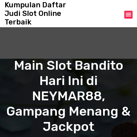
S
Kumpulan Daftar
k
Judi Slot Online
i
Terbaik
p
t
o
c
o
n
Main Slot Bandito
t
e
Hari Ini di
n
t
NEYMAR88,
Gampang Menang &
Jackpot