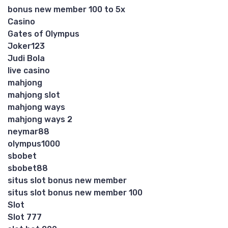
bonus new member 100 to 5x
Casino
Gates of Olympus
Joker123
Judi Bola
live casino
mahjong
mahjong slot
mahjong ways
mahjong ways 2
neymar88
olympus1000
sbobet
sbobet88
situs slot bonus new member
situs slot bonus new member 100
Slot
Slot 777