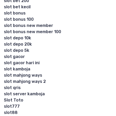
slot bet 200
slot bet kecil
slot bonus
slot bonus 100
slot bonus new member
slot bonus new member 100
slot depo 10k
slot depo 20k
slot depo 5k
slot gacor
slot gacor hari ini
slot kamboja
slot mahjong ways
slot mahjong ways 2
slot qris
slot server kamboja
Slot Toto
slot777
slot88