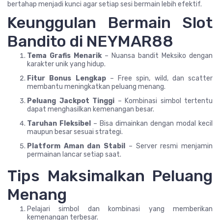
bertahap menjadi kunci agar setiap sesi bermain lebih efektif.
Keunggulan Bermain Slot
Bandito di NEYMAR88
Tema Grafis Menarik
– Nuansa bandit Meksiko dengan
karakter unik yang hidup.
Fitur Bonus Lengkap
– Free spin, wild, dan scatter
membantu meningkatkan peluang menang.
Peluang Jackpot Tinggi
– Kombinasi simbol tertentu
dapat menghasilkan kemenangan besar.
Taruhan Fleksibel
– Bisa dimainkan dengan modal kecil
maupun besar sesuai strategi.
Platform Aman dan Stabil
– Server resmi menjamin
permainan lancar setiap saat.
Tips Maksimalkan Peluang
Menang
Pelajari simbol dan kombinasi yang memberikan
kemenangan terbesar.