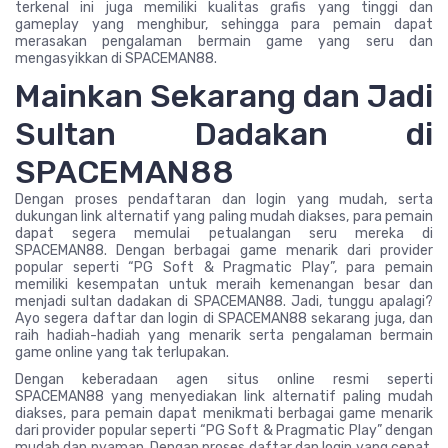
terkenal ini juga memiliki kualitas grafis yang tinggi dan
gameplay yang menghibur, sehingga para pemain dapat
merasakan pengalaman bermain game yang seru dan
mengasyikkan di SPACEMAN88.
Mainkan Sekarang dan Jadi
Sultan Dadakan di
SPACEMAN88
Dengan proses pendaftaran dan login yang mudah, serta
dukungan link alternatif yang paling mudah diakses, para pemain
dapat segera memulai petualangan seru mereka di
SPACEMAN88. Dengan berbagai game menarik dari provider
popular seperti “PG Soft & Pragmatic Play”, para pemain
memiliki kesempatan untuk meraih kemenangan besar dan
menjadi sultan dadakan di SPACEMAN88. Jadi, tunggu apalagi?
Ayo segera daftar dan login di SPACEMAN88 sekarang juga, dan
raih hadiah-hadiah yang menarik serta pengalaman bermain
game online yang tak terlupakan.
Dengan keberadaan agen situs online resmi seperti
SPACEMAN88 yang menyediakan link alternatif paling mudah
diakses, para pemain dapat menikmati berbagai game menarik
dari provider popular seperti “PG Soft & Pragmatic Play” dengan
mudah dan nyaman. Dengan proses daftar dan login yang cepat,