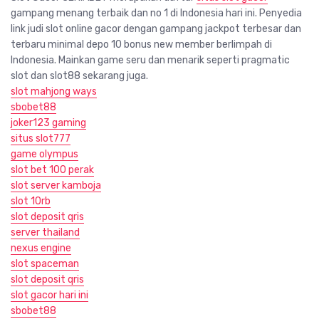
gampang menang terbaik dan no 1 di Indonesia hari ini. Penyedia
link judi slot online gacor dengan gampang jackpot terbesar dan
terbaru minimal depo 10 bonus new member berlimpah di
Indonesia. Mainkan game seru dan menarik seperti pragmatic
slot dan slot88 sekarang juga.
slot mahjong ways
sbobet88
joker123 gaming
situs slot777
game olympus
slot bet 100 perak
slot server kamboja
slot 10rb
slot deposit qris
server thailand
nexus engine
slot spaceman
slot deposit qris
slot gacor hari ini
sbobet88