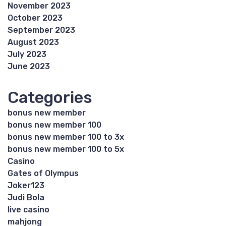
November 2023
October 2023
September 2023
August 2023
July 2023
June 2023
Categories
bonus new member
bonus new member 100
bonus new member 100 to 3x
bonus new member 100 to 5x
Casino
Gates of Olympus
Joker123
Judi Bola
live casino
mahjong