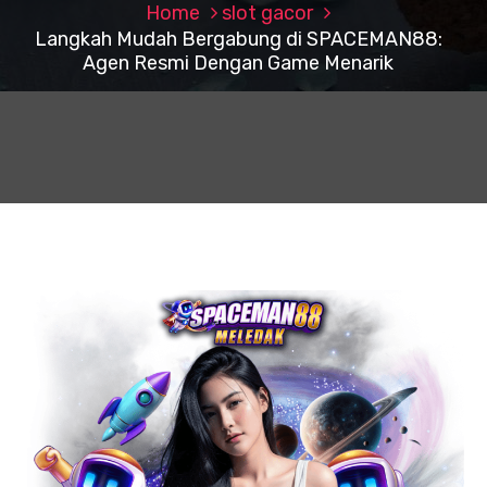
Home
slot gacor
Langkah Mudah Bergabung di SPACEMAN88:
Agen Resmi Dengan Game Menarik