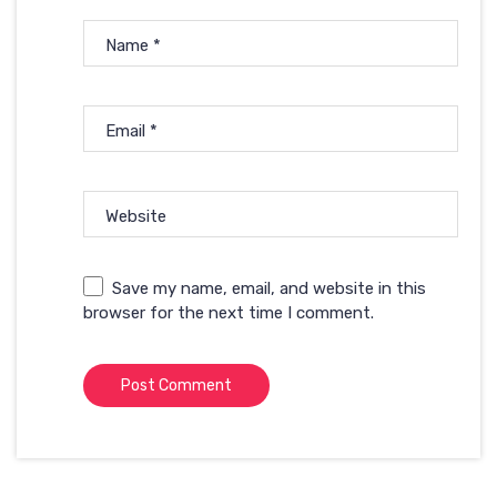
Name
*
Email
*
Website
Save my name, email, and website in this
browser for the next time I comment.