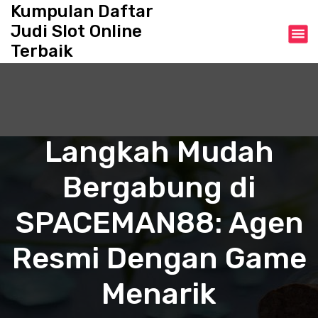
S
Kumpulan Daftar
k
Judi Slot Online
i
Terbaik
p
t
o
c
o
n
Langkah Mudah
t
e
Bergabung di
n
t
SPACEMAN88: Agen
Resmi Dengan Game
Menarik