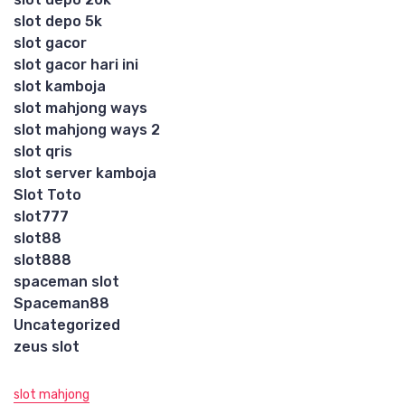
slot depo 5k
slot gacor
slot gacor hari ini
slot kamboja
slot mahjong ways
slot mahjong ways 2
slot qris
slot server kamboja
Slot Toto
slot777
slot88
slot888
spaceman slot
Spaceman88
Uncategorized
zeus slot
slot mahjong