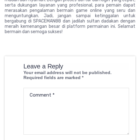
serta dukungan layanan yang profesional, para pemain dapat
merasakan pengalaman bermain game online yang seru dan
menguntungkan. Jadi, jangan sampai ketinggalan untuk
bergabung di SPACEMAN88 dan jadilah sultan dadakan dengan
meraih kemenangan besar di platform permainan ini. Selamat
bermain dan semoga sukses!
Leave a Reply
Your email address will not be published.
Required fields are marked
*
Comment
*