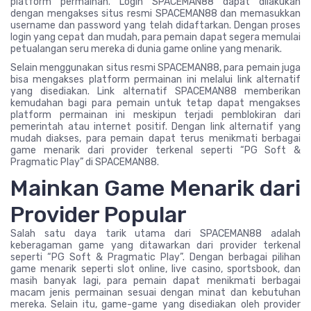
platform permainan. Login SPACEMAN88 dapat dilakukan
dengan mengakses situs resmi SPACEMAN88 dan memasukkan
username dan password yang telah didaftarkan. Dengan proses
login yang cepat dan mudah, para pemain dapat segera memulai
petualangan seru mereka di dunia game online yang menarik.
Selain menggunakan situs resmi SPACEMAN88, para pemain juga
bisa mengakses platform permainan ini melalui link alternatif
yang disediakan. Link alternatif SPACEMAN88 memberikan
kemudahan bagi para pemain untuk tetap dapat mengakses
platform permainan ini meskipun terjadi pemblokiran dari
pemerintah atau internet positif. Dengan link alternatif yang
mudah diakses, para pemain dapat terus menikmati berbagai
game menarik dari provider terkenal seperti “PG Soft &
Pragmatic Play” di SPACEMAN88.
Mainkan Game Menarik dari
Provider Popular
Salah satu daya tarik utama dari SPACEMAN88 adalah
keberagaman game yang ditawarkan dari provider terkenal
seperti “PG Soft & Pragmatic Play”. Dengan berbagai pilihan
game menarik seperti slot online, live casino, sportsbook, dan
masih banyak lagi, para pemain dapat menikmati berbagai
macam jenis permainan sesuai dengan minat dan kebutuhan
mereka. Selain itu, game-game yang disediakan oleh provider