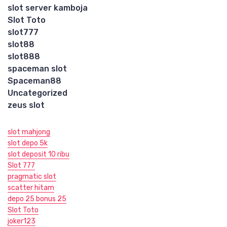
slot server kamboja
Slot Toto
slot777
slot88
slot888
spaceman slot
Spaceman88
Uncategorized
zeus slot
slot mahjong
slot depo 5k
slot deposit 10 ribu
Slot 777
pragmatic slot
scatter hitam
depo 25 bonus 25
Slot Toto
joker123