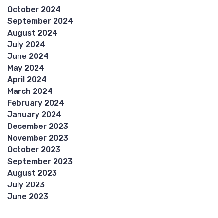
October 2024
September 2024
August 2024
July 2024
June 2024
May 2024
April 2024
March 2024
February 2024
January 2024
December 2023
November 2023
October 2023
September 2023
August 2023
July 2023
June 2023