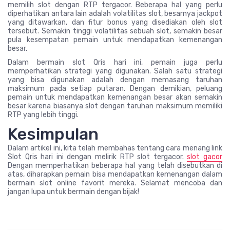
memilih slot dengan RTP tergacor. Beberapa hal yang perlu
diperhatikan antara lain adalah volatilitas slot, besarnya jackpot
yang ditawarkan, dan fitur bonus yang disediakan oleh slot
tersebut. Semakin tinggi volatilitas sebuah slot, semakin besar
pula kesempatan pemain untuk mendapatkan kemenangan
besar.
Dalam bermain slot Qris hari ini, pemain juga perlu
memperhatikan strategi yang digunakan. Salah satu strategi
yang bisa digunakan adalah dengan memasang taruhan
maksimum pada setiap putaran. Dengan demikian, peluang
pemain untuk mendapatkan kemenangan besar akan semakin
besar karena biasanya slot dengan taruhan maksimum memiliki
RTP yang lebih tinggi.
Kesimpulan
Dalam artikel ini, kita telah membahas tentang cara menang link
Slot Qris hari ini dengan melirik RTP slot tergacor.
slot gacor
Dengan memperhatikan beberapa hal yang telah disebutkan di
atas, diharapkan pemain bisa mendapatkan kemenangan dalam
bermain slot online favorit mereka. Selamat mencoba dan
jangan lupa untuk bermain dengan bijak!