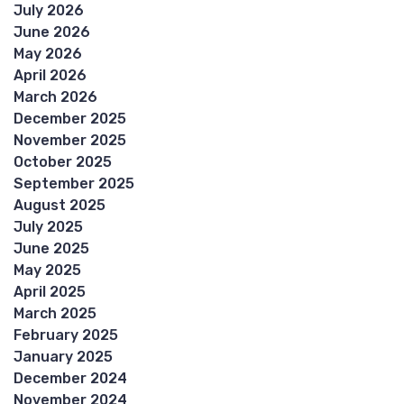
July 2026
June 2026
May 2026
April 2026
March 2026
December 2025
November 2025
October 2025
September 2025
August 2025
July 2025
June 2025
May 2025
April 2025
March 2025
February 2025
January 2025
December 2024
November 2024