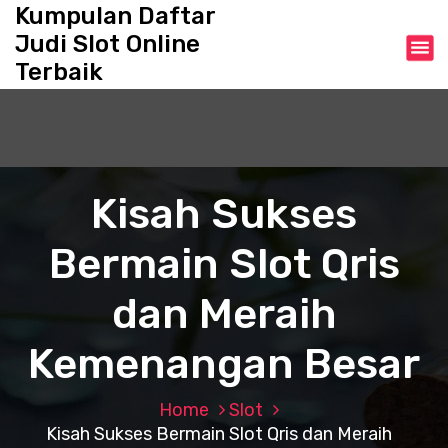
S
Kumpulan Daftar
k
Judi Slot Online
i
Terbaik
p
t
o
c
o
n
Kisah Sukses
t
e
Bermain Slot Qris
n
t
dan Meraih
Kemenangan Besar
Home
Slot
Kisah Sukses Bermain Slot Qris dan Meraih