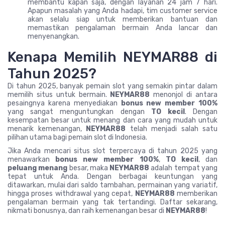
membantu kapan saja, dengan layanan 24 jam 7 hari.
Apapun masalah yang Anda hadapi, tim customer service
akan selalu siap untuk memberikan bantuan dan
memastikan pengalaman bermain Anda lancar dan
menyenangkan.
Kenapa Memilih NEYMAR88 di
Tahun 2025?
Di tahun 2025, banyak pemain slot yang semakin pintar dalam
memilih situs untuk bermain.
NEYMAR88
menonjol di antara
pesaingnya karena menyediakan
bonus new member 100%
yang sangat menguntungkan dengan
TO kecil
. Dengan
kesempatan besar untuk menang dan cara yang mudah untuk
menarik kemenangan,
NEYMAR88
telah menjadi salah satu
pilihan utama bagi pemain slot di Indonesia.
Jika Anda mencari situs slot terpercaya di tahun 2025 yang
menawarkan
bonus new member 100%
,
TO kecil
, dan
peluang menang
besar, maka
NEYMAR88
adalah tempat yang
tepat untuk Anda. Dengan berbagai keuntungan yang
ditawarkan, mulai dari saldo tambahan, permainan yang variatif,
hingga proses withdrawal yang cepat,
NEYMAR88
memberikan
pengalaman bermain yang tak tertandingi. Daftar sekarang,
nikmati bonusnya, dan raih kemenangan besar di
NEYMAR88
!