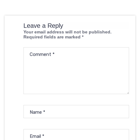
Leave a Reply
Your email address will not be published.
Required fields are marked
*
Comment
*
Name
*
Email
*