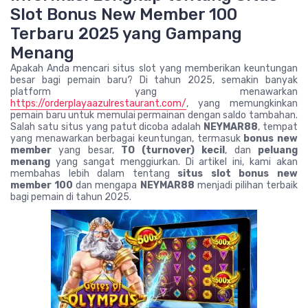
Slot Bonus New Member 100
Terbaru 2025 yang Gampang
Menang
Apakah Anda mencari situs slot yang memberikan keuntungan
besar bagi pemain baru? Di tahun 2025, semakin banyak
platform yang menawarkan
https://orderplayaazulrestaurant.com/
, yang memungkinkan
pemain baru untuk memulai permainan dengan saldo tambahan.
Salah satu situs yang patut dicoba adalah
NEYMAR88
, tempat
yang menawarkan berbagai keuntungan, termasuk
bonus new
member
yang besar,
TO (turnover) kecil
, dan
peluang
menang
yang sangat menggiurkan. Di artikel ini, kami akan
membahas lebih dalam tentang
situs slot bonus new
member 100
dan mengapa
NEYMAR88
menjadi pilihan terbaik
bagi pemain di tahun 2025.