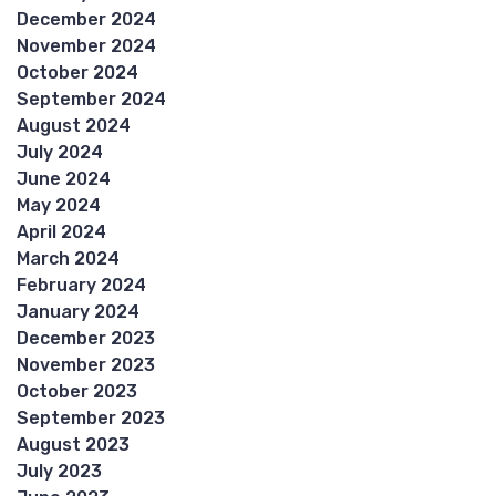
December 2024
November 2024
October 2024
September 2024
August 2024
July 2024
June 2024
May 2024
April 2024
March 2024
February 2024
January 2024
December 2023
November 2023
October 2023
September 2023
August 2023
July 2023