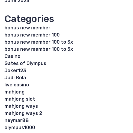
June 2023
Categories
bonus new member
bonus new member 100
bonus new member 100 to 3x
bonus new member 100 to 5x
Casino
Gates of Olympus
Joker123
Judi Bola
live casino
mahjong
mahjong slot
mahjong ways
mahjong ways 2
neymar88
olympus1000