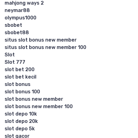
mahjong ways 2
neymar88
olympus1000
sbobet
sbobet88
situs slot bonus new member
situs slot bonus new member 100
Slot
Slot 777
slot bet 200
slot bet kecil
slot bonus
slot bonus 100
slot bonus new member
slot bonus new member 100
slot depo 10k
slot depo 20k
slot depo 5k
slot gacor