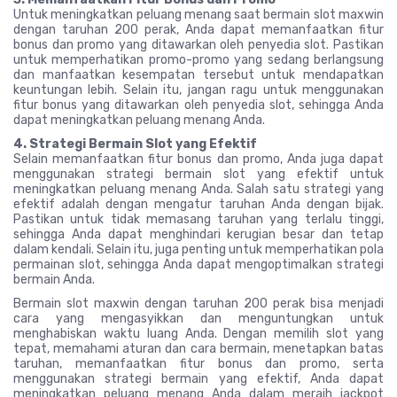
Untuk meningkatkan peluang menang saat bermain slot maxwin
dengan taruhan 200 perak, Anda dapat memanfaatkan fitur
bonus dan promo yang ditawarkan oleh penyedia slot. Pastikan
untuk memperhatikan promo-promo yang sedang berlangsung
dan manfaatkan kesempatan tersebut untuk mendapatkan
keuntungan lebih. Selain itu, jangan ragu untuk menggunakan
fitur bonus yang ditawarkan oleh penyedia slot, sehingga Anda
dapat meningkatkan peluang menang Anda.
4. Strategi Bermain Slot yang Efektif
Selain memanfaatkan fitur bonus dan promo, Anda juga dapat
menggunakan strategi bermain slot yang efektif untuk
meningkatkan peluang menang Anda. Salah satu strategi yang
efektif adalah dengan mengatur taruhan Anda dengan bijak.
Pastikan untuk tidak memasang taruhan yang terlalu tinggi,
sehingga Anda dapat menghindari kerugian besar dan tetap
dalam kendali. Selain itu, juga penting untuk memperhatikan pola
permainan slot, sehingga Anda dapat mengoptimalkan strategi
bermain Anda.
Bermain slot maxwin dengan taruhan 200 perak bisa menjadi
cara yang mengasyikkan dan menguntungkan untuk
menghabiskan waktu luang Anda. Dengan memilih slot yang
tepat, memahami aturan dan cara bermain, menetapkan batas
taruhan, memanfaatkan fitur bonus dan promo, serta
menggunakan strategi bermain yang efektif, Anda dapat
meningkatkan peluang menang Anda dalam meraih jackpot