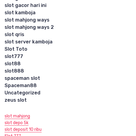
slot gacor hari ini
slot kamboja
slot mahjong ways
slot mahjong ways 2
slot qris
slot server kamboja
Slot Toto
slot777
slot88
slot888
spaceman slot
Spaceman88
Uncategorized
zeus slot
slot mahjong
slot depo 5k
slot deposit 10 ribu