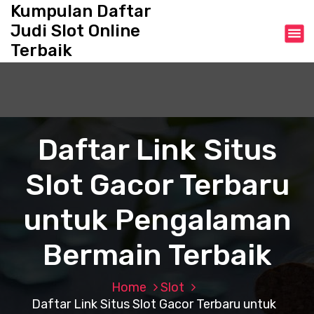
S
Kumpulan Daftar
k
Judi Slot Online
i
Terbaik
p
t
o
c
o
n
Daftar Link Situs
t
e
Slot Gacor Terbaru
n
t
untuk Pengalaman
Bermain Terbaik
Home
Slot
Daftar Link Situs Slot Gacor Terbaru untuk