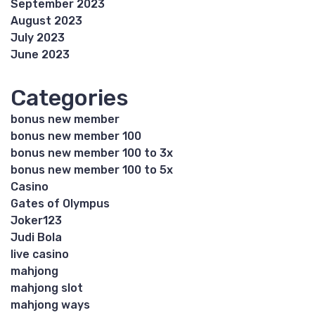
September 2023
August 2023
July 2023
June 2023
Categories
bonus new member
bonus new member 100
bonus new member 100 to 3x
bonus new member 100 to 5x
Casino
Gates of Olympus
Joker123
Judi Bola
live casino
mahjong
mahjong slot
mahjong ways