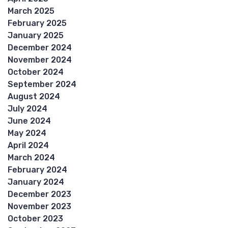
March 2025
February 2025
January 2025
December 2024
November 2024
October 2024
September 2024
August 2024
July 2024
June 2024
May 2024
April 2024
March 2024
February 2024
January 2024
December 2023
November 2023
October 2023