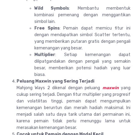
Wild Symbols
: Membantu membentuk
kombinasi pemenang dengan menggantikan
simbol lain.
Free Spins
: Pemain dapat memicu fitur ini
dengan mendapatkan simbol Scatter tertentu,
yang memberikan putaran gratis dengan pengali
kemenangan yang besar.
Multiplier
: Setiap kemenangan dapat
dilipatgandakan dengan pengali yang semakin
besar, memberikan potensi hadiah yang luar
biasa.
Peluang Maxwin yang Sering Terjadi
Mahjong Ways 2 dikenal dengan peluang
maxwin
yang
cukup sering terjadi. Dengan fitur multiplier yang progresif
dan volatilitas tinggi, pemain dapat mengumpulkan
kemenangan beruntun dan meraih hadiah maksimal. Ini
menjadi salah satu daya tarik utama dari permainan ini,
karena pemain tidak perlu menunggu lama untuk
merasakan kemenangan besar.
Cocok untuk Pemain dengan Modal Kecil