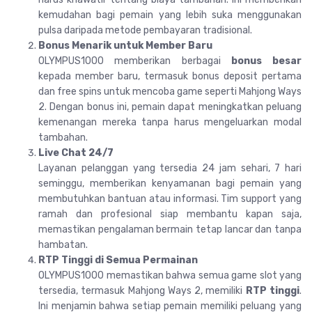
kemudahan bagi pemain yang lebih suka menggunakan
pulsa daripada metode pembayaran tradisional.
Bonus Menarik untuk Member Baru
OLYMPUS1000 memberikan berbagai
bonus besar
kepada member baru, termasuk bonus deposit pertama
dan free spins untuk mencoba game seperti Mahjong Ways
2. Dengan bonus ini, pemain dapat meningkatkan peluang
kemenangan mereka tanpa harus mengeluarkan modal
tambahan.
Live Chat 24/7
Layanan pelanggan yang tersedia 24 jam sehari, 7 hari
seminggu, memberikan kenyamanan bagi pemain yang
membutuhkan bantuan atau informasi. Tim support yang
ramah dan profesional siap membantu kapan saja,
memastikan pengalaman bermain tetap lancar dan tanpa
hambatan.
RTP Tinggi di Semua Permainan
OLYMPUS1000 memastikan bahwa semua game slot yang
tersedia, termasuk Mahjong Ways 2, memiliki
RTP tinggi
.
Ini menjamin bahwa setiap pemain memiliki peluang yang