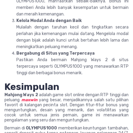
OLYMPUS1000, manfaatkan sebaik-baiknya. Bonus ini
memberi Anda lebih banyak kesempatan untuk bermain
dan meraih kemenangan.
Kelola Modal Anda dengan Baik
Mulailah dengan taruhan kecil dan tingkatkan secara
perlahan jika kemenangan mulai datang. Mengelola modal
dengan bijak adalah kunci untuk bertahan lebih lama dan
meningkatkan peluang menang.
Bergabung di Situs yang Terpercaya
Pastikan Anda bermain Mahjong Ways 2 di situs
terpercaya seperti OLYMPUS1000 yang menawarkan RTP
tinggi dan berbagai bonus menarik.
Kesimpulan
Mahjong Ways 2
adalah game slot online dengan RTP tinggi dan
peluang
maxwin
yang besar, menjadikannya salah satu pilihan
favorit di kalangan pecinta slot. Dengan fitur-fitur bonus yang
menguntungkan, desain yang menarik, dan volatilitas yang
cocok untuk semua jenis pemain, game ini menawarkan
pengalaman yang seru dan menguntungkan.
Bermain di
OLYMPUS1000
memberikan keuntungan tambahan,