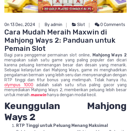
On 13 Dec, 2024
By admin
Slot
0 Comments
Cara Mudah Meraih Maxwin di
Mahjong Ways 2: Panduan untuk
Pemain Slot
Bagi para penggemar permainan slot online,
Mahjong Ways 2
merupakan salah satu game yang paling populer dan dicari
karena peluang kemenangan besar dan desain yang menarik.
Sebagai kelanjutan dari Mahjong Ways, game ini menghadirkan
pengalaman bermain yang lebih seru dan menyenangkan dengan
RTP tinggi dan fitur bonus yang melimpah. Tidak hanya itu,
olympus 1000
adalah salah satu situs paling gacor yang
menyediakan Mahjong Ways 2, memberikan peluang lebih besar
untuk meraih
maxwin
hanya dengan modal kecil.
Keunggulan Mahjong
Ways 2
RTP Tinggi untuk Peluang Menang Maksimal