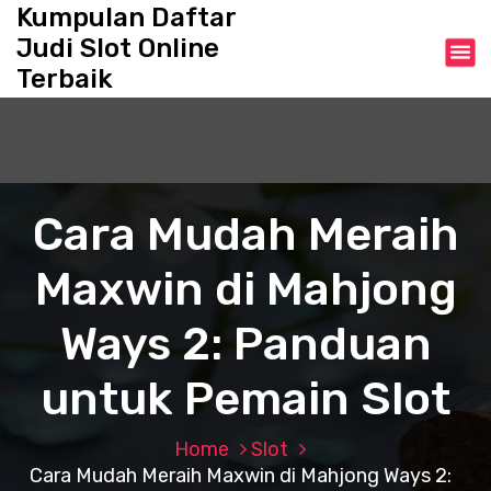
S
Kumpulan Daftar
k
Judi Slot Online
i
Terbaik
p
t
o
c
o
n
Cara Mudah Meraih
t
e
Maxwin di Mahjong
n
t
Ways 2: Panduan
untuk Pemain Slot
Home
Slot
Cara Mudah Meraih Maxwin di Mahjong Ways 2: