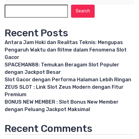
Search
Recent Posts
Antara Jam Hoki dan Realitas Teknis: Mengupas
Pengaruh Waktu dan Ritme dalam Fenomena Slot
Gacor
SPACEMAN88: Temukan Beragam Slot Populer
dengan Jackpot Besar
Slot Gacor dengan Performa Halaman Lebih Ringan
ZEUS SLOT : Link Slot Zeus Modern dengan Fitur
Premium
BONUS NEW MEMBER : Slot Bonus New Member
dengan Peluang Jackpot Maksimal
Recent Comments