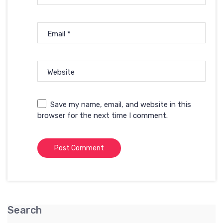
Email
*
Website
Save my name, email, and website in this
browser for the next time I comment.
Search