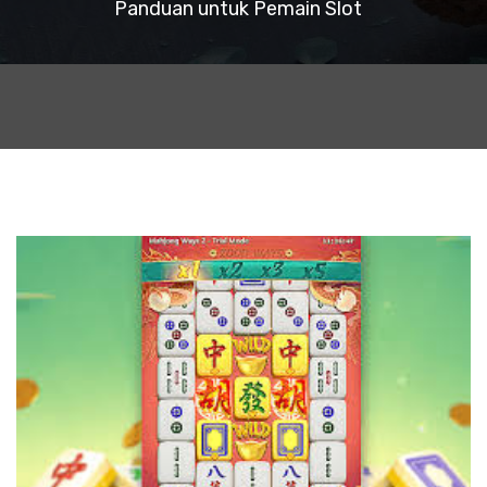
Panduan untuk Pemain Slot