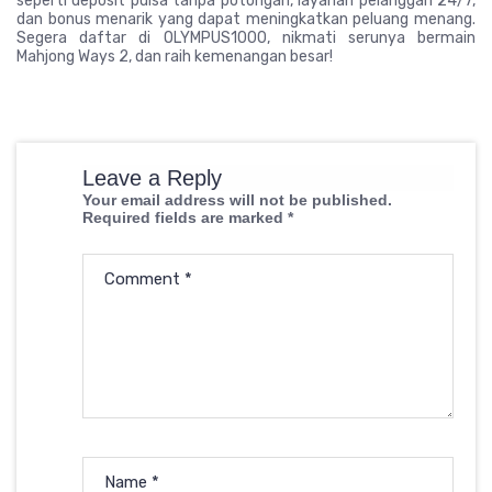
seperti deposit pulsa tanpa potongan, layanan pelanggan 24/7,
dan bonus menarik yang dapat meningkatkan peluang menang.
Segera daftar di OLYMPUS1000, nikmati serunya bermain
Mahjong Ways 2, dan raih kemenangan besar!
Leave a Reply
Your email address will not be published.
Required fields are marked
*
Comment
*
Name
*