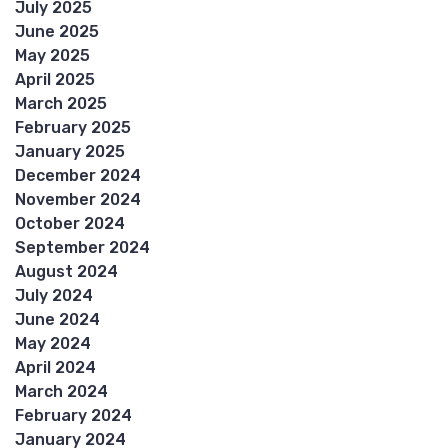
July 2025
June 2025
May 2025
April 2025
March 2025
February 2025
January 2025
December 2024
November 2024
October 2024
September 2024
August 2024
July 2024
June 2024
May 2024
April 2024
March 2024
February 2024
January 2024