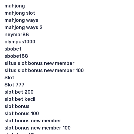
mahjong
mahjong slot
mahjong ways
mahjong ways 2
neymar88
olympus1000
sbobet
sbobet88
situs slot bonus new member
situs slot bonus new member 100
Slot
Slot 777
slot bet 200
slot bet kecil
slot bonus
slot bonus 100
slot bonus new member
slot bonus new member 100