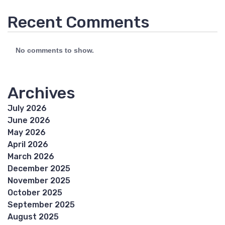
Recent Comments
No comments to show.
Archives
July 2026
June 2026
May 2026
April 2026
March 2026
December 2025
November 2025
October 2025
September 2025
August 2025