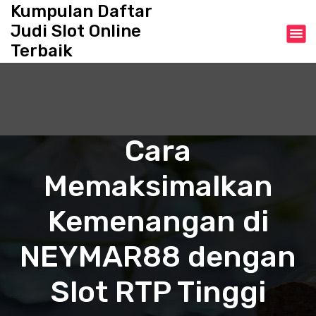
S
Kumpulan Daftar
k
Judi Slot Online
i
Terbaik
p
t
o
c
o
n
Cara
t
e
Memaksimalkan
n
t
Kemenangan di
NEYMAR88 dengan
Slot RTP Tinggi