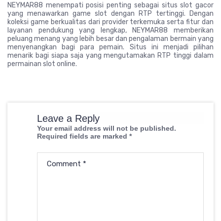
NEYMAR88 menempati posisi penting sebagai situs slot gacor
yang menawarkan game slot dengan RTP tertinggi. Dengan
koleksi game berkualitas dari provider terkemuka serta fitur dan
layanan pendukung yang lengkap, NEYMAR88 memberikan
peluang menang yang lebih besar dan pengalaman bermain yang
menyenangkan bagi para pemain. Situs ini menjadi pilihan
menarik bagi siapa saja yang mengutamakan RTP tinggi dalam
permainan slot online.
Leave a Reply
Your email address will not be published.
Required fields are marked
*
Comment
*