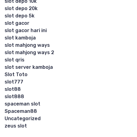
slot depo 10k
slot depo 20k
slot depo 5k
slot gacor
slot gacor hari ini
slot kamboja
slot mahjong ways
slot mahjong ways 2
slot qris
slot server kamboja
Slot Toto
slot777
slot88
slot888
spaceman slot
Spaceman88
Uncategorized
zeus slot