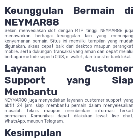
Keunggulan Bermain di
NEYMAR88
Selain menyediakan slot dengan RTP tinggi, NEYMAR88 juga
menawarkan berbagai keunggulan lain yang menunjang
kenyamanan pemain. Situs ini memiliki tampilan yang mudah
digunakan, akses cepat baik dari desktop maupun perangkat
mobile, serta dukungan transaksi yang aman dan cepat melalui
berbagai metode seperti QRIS, e-wallet, dan transfer bank lokal.
Layanan Customer
Support yang Siap
Membantu
NEYMAR88 juga menyediakan layanan customer support yang
aktif 24 jam, siap membantu pemain dalam menyelesaikan
masalah teknis maupun memberikan informasi terkait
permainan. Komunikasi dapat dilakukan lewat live chat,
WhatsApp, maupun Telegram.
Kesimpulan