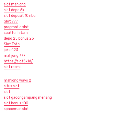
slot mahjong
slot depo 5k
slot deposit 10 ribu
Slot 777
pragmatic slot
scatter hitam
depo 25 bonus 25
Slot Toto
joker123
mahjong 777
https://slot5k.id/
slot resmi
mahjong ways 2
situs slot
slot
slot gacor gampang menang
slot bonus 100
spaceman slot