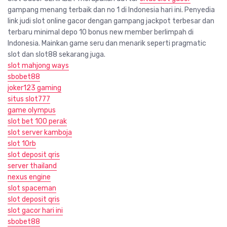
gampang menang terbaik dan no 1 di Indonesia hari ini. Penyedia
link judi slot online gacor dengan gampang jackpot terbesar dan
terbaru minimal depo 10 bonus new member berlimpah di
Indonesia. Mainkan game seru dan menarik seperti pragmatic
slot dan slot88 sekarang juga.
slot mahjong ways
sbobet88
joker123 gaming
situs slot777
game olympus
slot bet 100 perak
slot server kamboja
slot 10rb
slot deposit qris
server thailand
nexus engine
slot spaceman
slot deposit qris
slot gacor hari ini
sbobet88