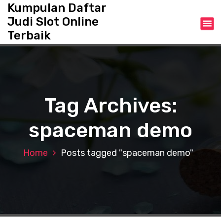
S
Kumpulan Daftar
k
Judi Slot Online
i
Terbaik
p
t
o
c
o
n
Tag Archives:
t
e
spaceman demo
n
t
Home
Posts tagged "spaceman demo"