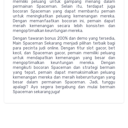
memiliki peluang untuk gampang menang dalam
permainan Spaceman. Selain itu, terdapat juga
bocoran Spaceman yang dapat membantu pemain
untuk meningkatkan peluang kemenangan mereka.
Dengan memanfaatkan bocoran ini, pemain dapat
meraih kemenangan secara lebih konsisten dan
mengoptimalkan keuntungan mereka.
Dengan tawaran bonus 200% dan demo yang tersedia,
Main Spaceman Sekarang menjadi pilihan terbaik bagi
para pecinta judi online. Dengan fitur slot gacor, bet
kecil, dan Spaceman gacor, pemain memiliki peluang
untuk mendapatkan kemenangan yang besar dan
mengoptimalkan keuntungan mereka. Dengan
mengikuti bocoran Spaceman dan strategi bermain
yang tepat, pemain dapat memaksimalkan peluang
kemenangan mereka dan meraih keberuntungan yang
besar dalam permainan Spaceman. Jadi, tunggu
apalagi? Ayo segera bergabung dan mulai bermain
Spaceman sekarang juga!