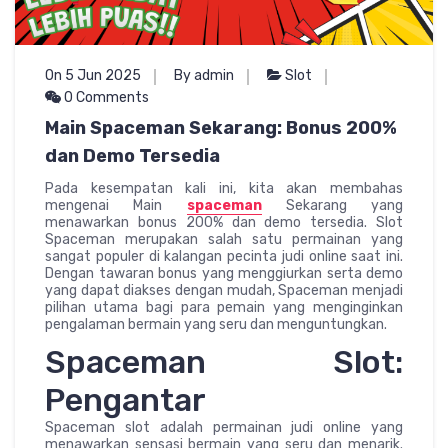
On 5 Jun 2025
By admin
Slot
0 Comments
Main Spaceman Sekarang: Bonus 200%
dan Demo Tersedia
Pada kesempatan kali ini, kita akan membahas
mengenai Main
spaceman
Sekarang yang
menawarkan bonus 200% dan demo tersedia. Slot
Spaceman merupakan salah satu permainan yang
sangat populer di kalangan pecinta judi online saat ini.
Dengan tawaran bonus yang menggiurkan serta demo
yang dapat diakses dengan mudah, Spaceman menjadi
pilihan utama bagi para pemain yang menginginkan
pengalaman bermain yang seru dan menguntungkan.
Spaceman Slot:
Pengantar
Spaceman slot adalah permainan judi online yang
menawarkan sensasi bermain yang seru dan menarik.