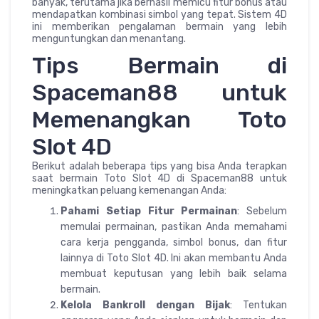
banyak, terutama jika berhasil memicu fitur bonus atau
mendapatkan kombinasi simbol yang tepat. Sistem 4D
ini memberikan pengalaman bermain yang lebih
menguntungkan dan menantang.
Tips Bermain di
Spaceman88 untuk
Memenangkan Toto
Slot 4D
Berikut adalah beberapa tips yang bisa Anda terapkan
saat bermain Toto Slot 4D di Spaceman88 untuk
meningkatkan peluang kemenangan Anda:
Pahami Setiap Fitur Permainan
: Sebelum
memulai permainan, pastikan Anda memahami
cara kerja pengganda, simbol bonus, dan fitur
lainnya di Toto Slot 4D. Ini akan membantu Anda
membuat keputusan yang lebih baik selama
bermain.
Kelola Bankroll dengan Bijak
: Tentukan