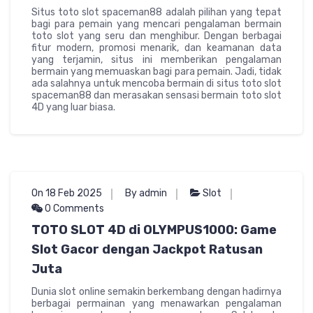
Situs toto slot spaceman88 adalah pilihan yang tepat
bagi para pemain yang mencari pengalaman bermain
toto slot yang seru dan menghibur. Dengan berbagai
fitur modern, promosi menarik, dan keamanan data
yang terjamin, situs ini memberikan pengalaman
bermain yang memuaskan bagi para pemain. Jadi, tidak
ada salahnya untuk mencoba bermain di situs toto slot
spaceman88 dan merasakan sensasi bermain toto slot
4D yang luar biasa.
On 18 Feb 2025
By admin
Slot
0 Comments
TOTO SLOT 4D di OLYMPUS1000: Game
Slot Gacor dengan Jackpot Ratusan
Juta
Dunia slot online semakin berkembang dengan hadirnya
berbagai permainan yang menawarkan pengalaman