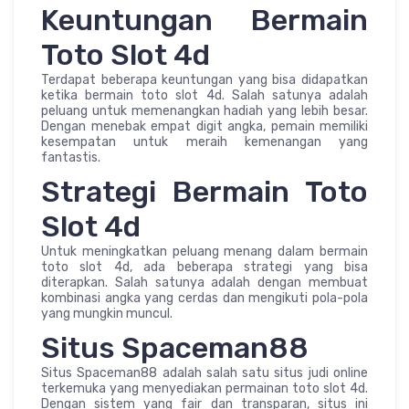
Keuntungan Bermain
Toto Slot 4d
Terdapat beberapa keuntungan yang bisa didapatkan
ketika bermain toto slot 4d. Salah satunya adalah
peluang untuk memenangkan hadiah yang lebih besar.
Dengan menebak empat digit angka, pemain memiliki
kesempatan untuk meraih kemenangan yang
fantastis.
Strategi Bermain Toto
Slot 4d
Untuk meningkatkan peluang menang dalam bermain
toto slot 4d, ada beberapa strategi yang bisa
diterapkan. Salah satunya adalah dengan membuat
kombinasi angka yang cerdas dan mengikuti pola-pola
yang mungkin muncul.
Situs Spaceman88
Situs Spaceman88 adalah salah satu situs judi online
terkemuka yang menyediakan permainan toto slot 4d.
Dengan sistem yang fair dan transparan, situs ini