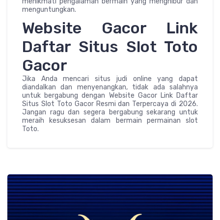
menikmati pengalaman bermain yang menghibur dan
menguntungkan.
Website Gacor Link
Daftar Situs Slot Toto
Gacor
Jika Anda mencari situs judi online yang dapat
diandalkan dan menyenangkan, tidak ada salahnya
untuk bergabung dengan Website Gacor Link Daftar
Situs Slot Toto Gacor Resmi dan Terpercaya di 2026.
Jangan ragu dan segera bergabung sekarang untuk
meraih kesuksesan dalam bermain permainan slot
Toto.