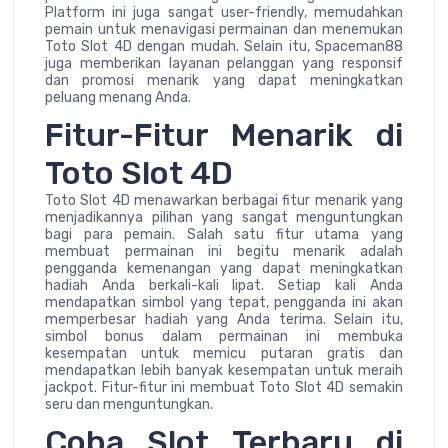
Platform ini juga sangat user-friendly, memudahkan
pemain untuk menavigasi permainan dan menemukan
Toto Slot 4D dengan mudah. Selain itu, Spaceman88
juga memberikan layanan pelanggan yang responsif
dan promosi menarik yang dapat meningkatkan
peluang menang Anda.
Fitur-Fitur Menarik di
Toto Slot 4D
Toto Slot 4D menawarkan berbagai fitur menarik yang
menjadikannya pilihan yang sangat menguntungkan
bagi para pemain. Salah satu fitur utama yang
membuat permainan ini begitu menarik adalah
pengganda kemenangan yang dapat meningkatkan
hadiah Anda berkali-kali lipat. Setiap kali Anda
mendapatkan simbol yang tepat, pengganda ini akan
memperbesar hadiah yang Anda terima. Selain itu,
simbol bonus dalam permainan ini membuka
kesempatan untuk memicu putaran gratis dan
mendapatkan lebih banyak kesempatan untuk meraih
jackpot. Fitur-fitur ini membuat Toto Slot 4D semakin
seru dan menguntungkan.
Coba Slot Terbaru di