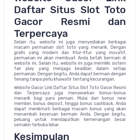
Daftar Situs Slot Toto
Gacor Resmi dan
Terpercaya
Selain itu, website ini juga menyediakan berbagai
macam permainan slot toto yang menarik. Dengan
grafis yang modern dan fitur-fitur yang inovatif,
permainan ini akan membuat Anda betah bermain di
website ini. Selain itu, website ini juga memiliki sistem
fair play yang menjaga keadilan dalam setiap
permainan. Dengan begitu, Anda dapat bermain dengan
tenang tanpa perlu khawatir tentang kecurangan.
Website Gacor Link Daftar Situs Slot Toto Gacor Resmi
dan Terpercaya juga menawarkan bonus-bonus
menarik bagi para pemain. Mulai dari bonus new
member, bonus deposit, hingga bonus cashback, Anda
dapat menikmati berbagai macam bonus yang akan
menambah keseruan bermain Anda. Dengan begitu,
peluang untuk mendapatkan kemenangan besar
semakin terbuka lebar.
Kesimpulan