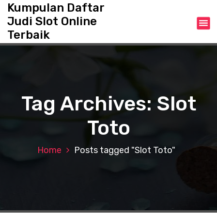
S
Kumpulan Daftar
k
Judi Slot Online
i
Terbaik
p
t
o
c
o
n
Tag Archives: Slot
t
e
Toto
n
t
Home
Posts tagged "Slot Toto"