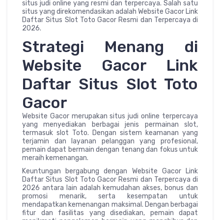
situs judi online yang resmi dan terpercaya. Salah satu
situs yang direkomendasikan adalah Website Gacor Link
Daftar Situs Slot Toto Gacor Resmi dan Terpercaya di
2026.
Strategi Menang di
Website Gacor Link
Daftar Situs Slot Toto
Gacor
Website Gacor merupakan situs judi online terpercaya
yang menyediakan berbagai jenis permainan slot,
termasuk slot Toto. Dengan sistem keamanan yang
terjamin dan layanan pelanggan yang profesional,
pemain dapat bermain dengan tenang dan fokus untuk
meraih kemenangan.
Keuntungan bergabung dengan Website Gacor Link
Daftar Situs Slot Toto Gacor Resmi dan Terpercaya di
2026 antara lain adalah kemudahan akses, bonus dan
promosi menarik, serta kesempatan untuk
mendapatkan kemenangan maksimal. Dengan berbagai
fitur dan fasilitas yang disediakan, pemain dapat