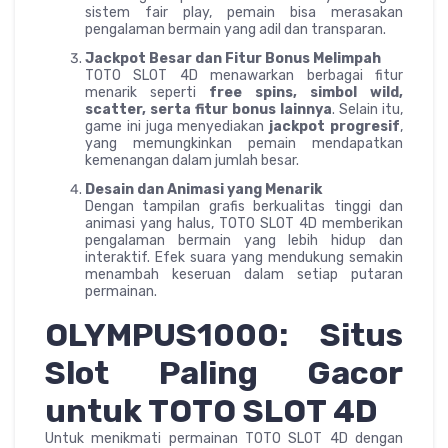
sistem fair play, pemain bisa merasakan
pengalaman bermain yang adil dan transparan.
Jackpot Besar dan Fitur Bonus Melimpah
TOTO SLOT 4D menawarkan berbagai fitur
menarik seperti
free spins, simbol wild,
scatter, serta fitur bonus lainnya
. Selain itu,
game ini juga menyediakan
jackpot progresif
,
yang memungkinkan pemain mendapatkan
kemenangan dalam jumlah besar.
Desain dan Animasi yang Menarik
Dengan tampilan grafis berkualitas tinggi dan
animasi yang halus, TOTO SLOT 4D memberikan
pengalaman bermain yang lebih hidup dan
interaktif. Efek suara yang mendukung semakin
menambah keseruan dalam setiap putaran
permainan.
OLYMPUS1000: Situs
Slot Paling Gacor
untuk TOTO SLOT 4D
Untuk menikmati permainan TOTO SLOT 4D dengan