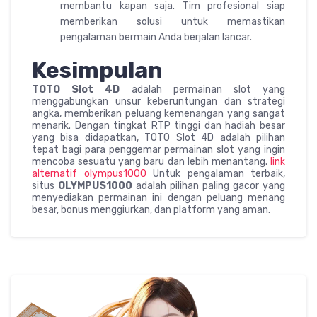
membantu kapan saja. Tim profesional siap
memberikan solusi untuk memastikan
pengalaman bermain Anda berjalan lancar.
Kesimpulan
TOTO Slot 4D
adalah permainan slot yang
menggabungkan unsur keberuntungan dan strategi
angka, memberikan peluang kemenangan yang sangat
menarik. Dengan tingkat RTP tinggi dan hadiah besar
yang bisa didapatkan, TOTO Slot 4D adalah pilihan
tepat bagi para penggemar permainan slot yang ingin
mencoba sesuatu yang baru dan lebih menantang.
link
alternatif olympus1000
Untuk pengalaman terbaik,
situs
OLYMPUS1000
adalah pilihan paling gacor yang
menyediakan permainan ini dengan peluang menang
besar, bonus menggiurkan, dan platform yang aman.