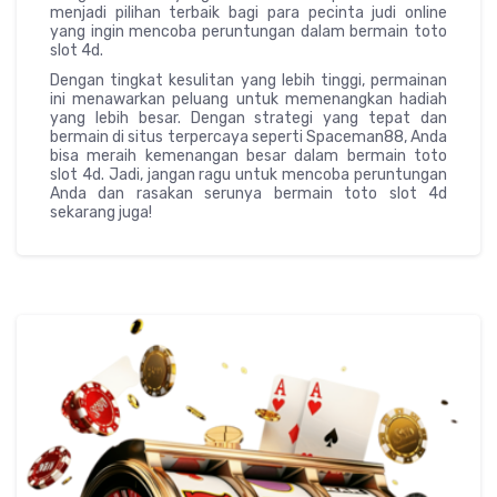
menjadi pilihan terbaik bagi para pecinta judi online
yang ingin mencoba peruntungan dalam bermain toto
slot 4d.
Dengan tingkat kesulitan yang lebih tinggi, permainan
ini menawarkan peluang untuk memenangkan hadiah
yang lebih besar. Dengan strategi yang tepat dan
bermain di situs terpercaya seperti Spaceman88, Anda
bisa meraih kemenangan besar dalam bermain toto
slot 4d. Jadi, jangan ragu untuk mencoba peruntungan
Anda dan rasakan serunya bermain toto slot 4d
sekarang juga!