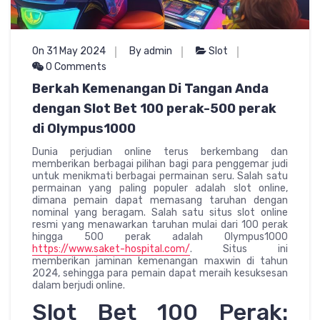
On 31 May 2024
By admin
Slot
0 Comments
Berkah Kemenangan Di Tangan Anda
dengan Slot Bet 100 perak-500 perak
di Olympus1000
Dunia perjudian online terus berkembang dan
memberikan berbagai pilihan bagi para penggemar judi
untuk menikmati berbagai permainan seru. Salah satu
permainan yang paling populer adalah slot online,
dimana pemain dapat memasang taruhan dengan
nominal yang beragam. Salah satu situs slot online
resmi yang menawarkan taruhan mulai dari 100 perak
hingga 500 perak adalah Olympus1000
https://www.saket-hospital.com/
. Situs ini
memberikan jaminan kemenangan maxwin di tahun
2024, sehingga para pemain dapat meraih kesuksesan
dalam berjudi online.
Slot Bet 100 Perak: