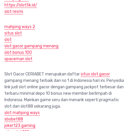
https://slot5k.id/
slot resmi
mahjong ways 2
situs slot
slot
slot gacor gampang menang
slot bonus 100
spaceman slot
Slot Gacor CERIABET merupakan daftar
situs slot gacor
gampang menang terbaik dan no 1 di Indonesia hari ini. Penyedia
link judi slot online gacor dengan gampang jackpot terbesar dan
terbaru minimal depo 10 bonus new member berlimpah di
Indonesia. Mainkan game seru dan menarik seperti pragmatic
slot dan slot88 sekarang juga.
slot mahjong ways
sbobet88
joker123 gaming