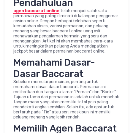
Pendahuluan
agen baccarat online
telah menjadi salah satu
permainan yang paling diminati di kalangan penggemar
casino online. Dengan berbagai kelebihan seperti
kemudahan akses, variasi permainan, dan peluang
menang yang besar, baccarat online uang asli
menawarkan pengalaman bermain yang seru dan
menegangkan. Artikel ini akan membahas cara-cara
untuk meningkatkan peluang Anda mendapatkan
jackpot besar dalam permainan baccarat online.
Memahami Dasar-
Dasar Baccarat
Sebelum memulai permainan, penting untuk
memahami dasar-dasar baccarat. Permainan ini
melibatkan dua tangan utama: “Pemain” dan “Bankir.”
Tujuan utama dari permainan ini adalah untuk menebak
tangan mana yang akan memiliki total poin paling
mendekati angka sembilan. Selain itu, ada opsi untuk
bertaruh pada “Tie” atau seri, meskipun ini memiliki
peluang menang yang lebih rendah.
Memilih Agen Baccarat