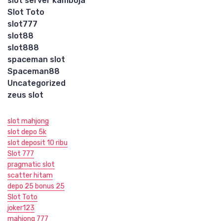
slot server kamboja
Slot Toto
slot777
slot88
slot888
spaceman slot
Spaceman88
Uncategorized
zeus slot
slot mahjong
slot depo 5k
slot deposit 10 ribu
Slot 777
pragmatic slot
scatter hitam
depo 25 bonus 25
Slot Toto
joker123
mahjong 777