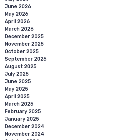
June 2026
May 2026
April 2026
March 2026
December 2025
November 2025
October 2025
September 2025
August 2025
July 2025
June 2025
May 2025
April 2025
March 2025
February 2025
January 2025
December 2024
November 2024