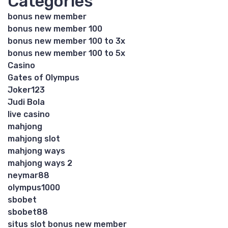
Categories
bonus new member
bonus new member 100
bonus new member 100 to 3x
bonus new member 100 to 5x
Casino
Gates of Olympus
Joker123
Judi Bola
live casino
mahjong
mahjong slot
mahjong ways
mahjong ways 2
neymar88
olympus1000
sbobet
sbobet88
situs slot bonus new member