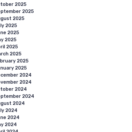
tober 2025
eptember 2025
gust 2025
ly 2025
ne 2025
y 2025
ril 2025
rch 2025
bruary 2025
nuary 2025
ecember 2024
ovember 2024
tober 2024
eptember 2024
gust 2024
ly 2024
ne 2024
y 2024
ril 2024