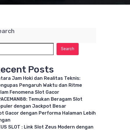
earch
Search
ecent Posts
tara Jam Hoki dan Realitas Teknis:
ngupas Pengaruh Waktu dan Ritme
lam Fenomena Slot Gacor
ACEMAN88: Temukan Beragam Slot
puler dengan Jackpot Besar
ot Gacor dengan Performa Halaman Lebih
ngan
US SLOT : Link Slot Zeus Modern dengan