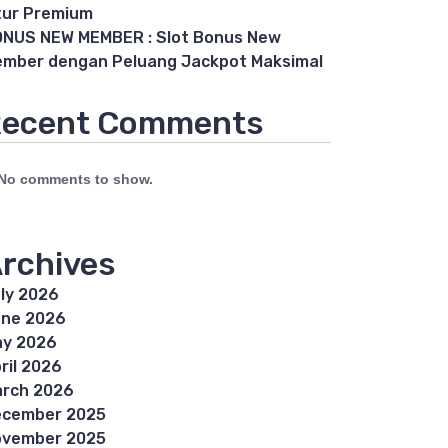
tur Premium
NUS NEW MEMBER : Slot Bonus New
mber dengan Peluang Jackpot Maksimal
ecent Comments
No comments to show.
rchives
ly 2026
ne 2026
y 2026
ril 2026
rch 2026
ecember 2025
ovember 2025