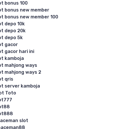
ot bonus 100
ot bonus new member
ot bonus new member 100
ot depo 10k
ot depo 20k
ot depo 5k
ot gacor
ot gacor hari ini
ot kamboja
ot mahjong ways
ot mahjong ways 2
ot qris
ot server kamboja
ot Toto
ot777
ot88
ot888
aceman slot
paceman88