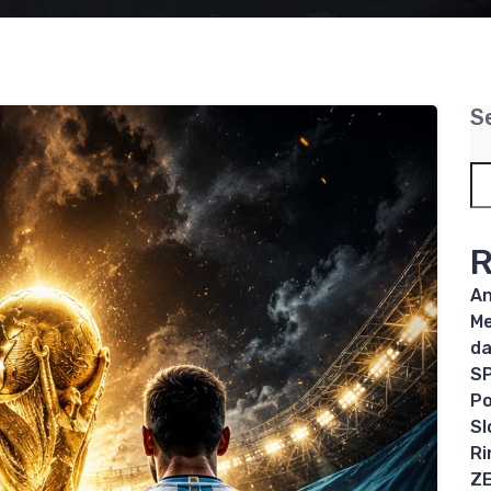
S
R
An
Me
da
SP
Po
Sl
Ri
ZE