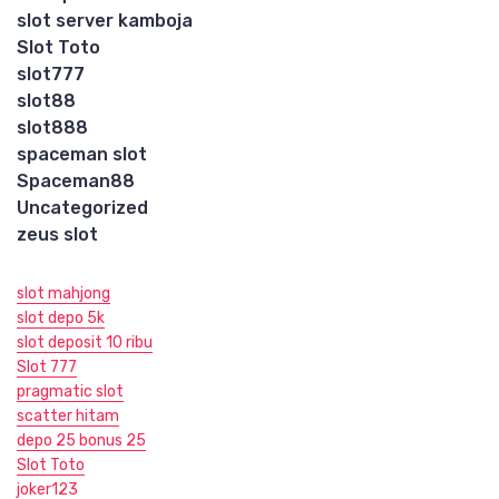
slot server kamboja
Slot Toto
slot777
slot88
slot888
spaceman slot
Spaceman88
Uncategorized
zeus slot
slot mahjong
slot depo 5k
slot deposit 10 ribu
Slot 777
pragmatic slot
scatter hitam
depo 25 bonus 25
Slot Toto
joker123