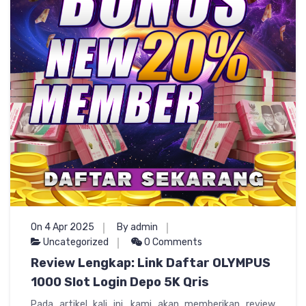
On 4 Apr 2025
By admin
Uncategorized
0 Comments
Review Lengkap: Link Daftar OLYMPUS
1000 Slot Login Depo 5K Qris
Pada artikel kali ini, kami akan memberikan review