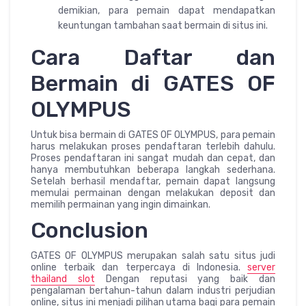
demikian, para pemain dapat mendapatkan
keuntungan tambahan saat bermain di situs ini.
Cara Daftar dan
Bermain di GATES OF
OLYMPUS
Untuk bisa bermain di GATES OF OLYMPUS, para pemain
harus melakukan proses pendaftaran terlebih dahulu.
Proses pendaftaran ini sangat mudah dan cepat, dan
hanya membutuhkan beberapa langkah sederhana.
Setelah berhasil mendaftar, pemain dapat langsung
memulai permainan dengan melakukan deposit dan
memilih permainan yang ingin dimainkan.
Conclusion
GATES OF OLYMPUS merupakan salah satu situs judi
online terbaik dan terpercaya di Indonesia.
server
thailand slot
Dengan reputasi yang baik dan
pengalaman bertahun-tahun dalam industri perjudian
online, situs ini menjadi pilihan utama bagi para pemain