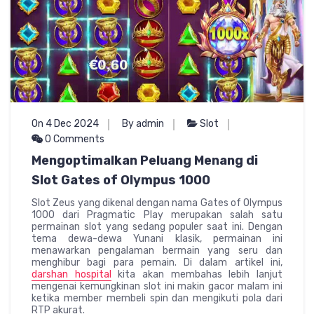
On 4 Dec 2024
By admin
Slot
0 Comments
Mengoptimalkan Peluang Menang di
Slot Gates of Olympus 1000
Slot Zeus yang dikenal dengan nama Gates of Olympus
1000 dari Pragmatic Play merupakan salah satu
permainan slot yang sedang populer saat ini. Dengan
tema dewa-dewa Yunani klasik, permainan ini
menawarkan pengalaman bermain yang seru dan
menghibur bagi para pemain. Di dalam artikel ini,
darshan hospital
kita akan membahas lebih lanjut
mengenai kemungkinan slot ini makin gacor malam ini
ketika member membeli spin dan mengikuti pola dari
RTP akurat.