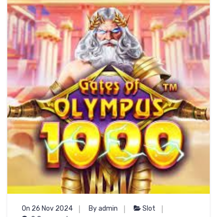
On 26 Nov 2024
By admin
Slot