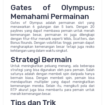
Gates of Olympus:
Memahami Permainan
Gates of Olympus adalah permainan slot yang
menawarkan 6 gulungan dan 5 baris. Dengan 20
paylines yang dapat membawa pemain untuk meraih
kemenangan besar, permainan ini juga dilengkapi
dengan fitur-fitur menarik seperti Wilds, Scatters, dan
Bonus Rounds. Dengan volatilitas tinggi, pemain dapat
mengharapkan kemenangan besar tetapi juga resiko
kehilangan uang dalam waktu singkat.
Strategi Bermain
Untuk meningkatkan peluang menang, ada beberapa
strategi yang bisa digunakan oleh para pemain. Salah
satunya adalah dengan membeli spin daripada hanya
bermain biasa. Dengan membeli spin, pemain bisa
mendapatkan multiplier yang dapat meningkatkan
kemenangan mereka. Selain itu, mengikuti pola dari
RTP akurat juga bisa membantu para pemain untuk
meraih kemenangan besar.
Tips dan Trik