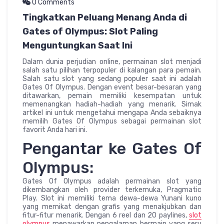
0 Comments
Tingkatkan Peluang Menang Anda di
Gates of Olympus: Slot Paling
Menguntungkan Saat Ini
Dalam dunia perjudian online, permainan slot menjadi
salah satu pilihan terpopuler di kalangan para pemain.
Salah satu slot yang sedang populer saat ini adalah
Gates Of Olympus. Dengan event besar-besaran yang
ditawarkan, pemain memiliki kesempatan untuk
memenangkan hadiah-hadiah yang menarik. Simak
artikel ini untuk mengetahui mengapa Anda sebaiknya
memilih Gates Of Olympus sebagai permainan slot
favorit Anda hari ini.
Pengantar ke Gates Of
Olympus:
Gates Of Olympus adalah permainan slot yang
dikembangkan oleh provider terkemuka, Pragmatic
Play. Slot ini memiliki tema dewa-dewa Yunani kuno
yang memikat dengan grafis yang menakjubkan dan
fitur-fitur menarik. Dengan 6 reel dan 20 paylines,
slot
olympus
menawarkan pengalaman bermain yang seru