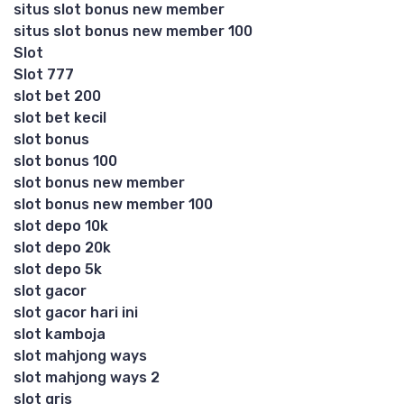
situs slot bonus new member
situs slot bonus new member 100
Slot
Slot 777
slot bet 200
slot bet kecil
slot bonus
slot bonus 100
slot bonus new member
slot bonus new member 100
slot depo 10k
slot depo 20k
slot depo 5k
slot gacor
slot gacor hari ini
slot kamboja
slot mahjong ways
slot mahjong ways 2
slot qris