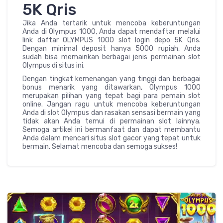
5K Qris
Jika Anda tertarik untuk mencoba keberuntungan
Anda di Olympus 1000, Anda dapat mendaftar melalui
link daftar OLYMPUS 1000 slot login depo 5K Qris.
Dengan minimal deposit hanya 5000 rupiah, Anda
sudah bisa memainkan berbagai jenis permainan slot
Olympus di situs ini.
Dengan tingkat kemenangan yang tinggi dan berbagai
bonus menarik yang ditawarkan, Olympus 1000
merupakan pilihan yang tepat bagi para pemain slot
online. Jangan ragu untuk mencoba keberuntungan
Anda di slot Olympus dan rasakan sensasi bermain yang
tidak akan Anda temui di permainan slot lainnya.
Semoga artikel ini bermanfaat dan dapat membantu
Anda dalam mencari situs slot gacor yang tepat untuk
bermain. Selamat mencoba dan semoga sukses!