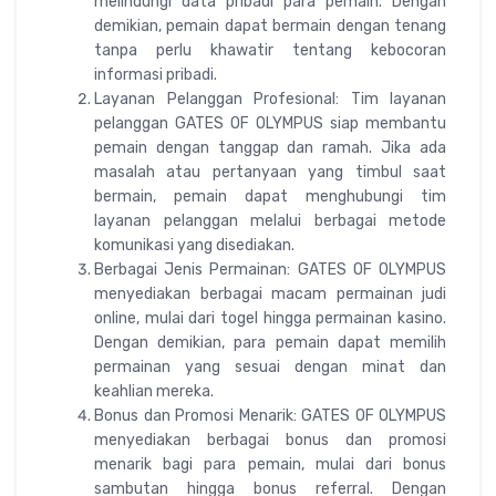
melindungi data pribadi para pemain. Dengan
demikian, pemain dapat bermain dengan tenang
tanpa perlu khawatir tentang kebocoran
informasi pribadi.
Layanan Pelanggan Profesional: Tim layanan
pelanggan GATES OF OLYMPUS siap membantu
pemain dengan tanggap dan ramah. Jika ada
masalah atau pertanyaan yang timbul saat
bermain, pemain dapat menghubungi tim
layanan pelanggan melalui berbagai metode
komunikasi yang disediakan.
Berbagai Jenis Permainan: GATES OF OLYMPUS
menyediakan berbagai macam permainan judi
online, mulai dari togel hingga permainan kasino.
Dengan demikian, para pemain dapat memilih
permainan yang sesuai dengan minat dan
keahlian mereka.
Bonus dan Promosi Menarik: GATES OF OLYMPUS
menyediakan berbagai bonus dan promosi
menarik bagi para pemain, mulai dari bonus
sambutan hingga bonus referral. Dengan