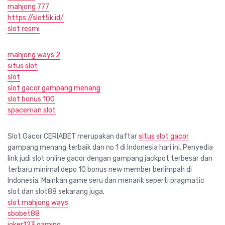
mahjong 777
https://slot5k.id/
slot resmi
mahjong ways 2
situs slot
slot
slot gacor gampang menang
slot bonus 100
spaceman slot
Slot Gacor CERIABET merupakan daftar
situs slot gacor
gampang menang terbaik dan no 1 di Indonesia hari ini. Penyedia
link judi slot online gacor dengan gampang jackpot terbesar dan
terbaru minimal depo 10 bonus new member berlimpah di
Indonesia. Mainkan game seru dan menarik seperti pragmatic
slot dan slot88 sekarang juga.
slot mahjong ways
sbobet88
joker123 gaming