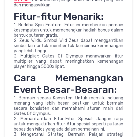
dan mengasyikkan.
Fitur-fitur Menarik:
1. Buddha Spin Feature: Fitur ini memberikan pemain
kesempatan untuk memenangkan hadiah bonus dalam
bentuk putaran gratis.
2. Zeus Wilds: Simbol Wild Zeus dapat menggantikan
simbol lain untuk membentuk kombinasi kemenangan
yang lebih tinggi.
3. Multiplier: Gates Of Olympus menawarkan fitur
multiplier yang dapat meningkatkan kemenangan
player hingga 5000x lipat.
Cara Memenangkan
Event Besar-Besaran:
1. Bermain secara Konsisten: Untuk memiliki peluang
menang yang lebih besar, pastikan untuk bermain
secara konsisten dan memahami aturan main dari
Gates Of Olympus.
2. Memanfaatkan Fitur-Fitur Spesial: Jangan ragu
untuk mengaktifkan fitur-fitur spesial seperti putaran
bebas dan Wilds yang ada dalam permainan ini.
3. Mengetahui Strategi Bermain: Pelajari strategi