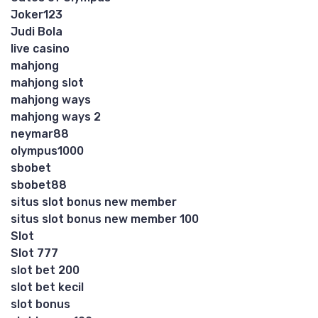
Joker123
Judi Bola
live casino
mahjong
mahjong slot
mahjong ways
mahjong ways 2
neymar88
olympus1000
sbobet
sbobet88
situs slot bonus new member
situs slot bonus new member 100
Slot
Slot 777
slot bet 200
slot bet kecil
slot bonus