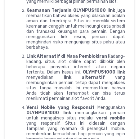
yang memiliki berbagai pilihan permainan slot.
Keamanan Terjamin
OLYMPUS1000 link
juga
memastikan bahwa akses yang dilakukan adalah
aman dan terenkripsi. Situs ini memiliki sistem
keamanan canggih untuk melindungi data pribadi
dan transaksi keuangan para pemain. Dengan
menggunakan link resmi, pemain dapat
menghindari risiko mengunjungi situs palsu atau
berbahaya.
Link Alternatif di Masa Pemblokiran
Kadang-
kadang, situs slot online dapat diblokir oleh
beberapa penyedia internet atau negara
tertentu. Dalam kasus ini,
OLYMPUS1000 link
menyediakan
link alternatif
yang
memungkinkan pemain tetap dapat mengakses
situs tanpa masalah. Ini memastikan bahwa
Anda tidak akan terhambat dan bisa terus
menikmati permainan slot favorit Anda.
Versi Mobile yang Responsif
Menggunakan
OLYMPUS1000 link
memungkinkan pemain
untuk mengakses situs melalui
versi mobile
yang responsif. Situs ini didesain dengan
tampilan yang nyaman di perangkat mobile,
memberikan kemudahan bagi pemain yang ingin