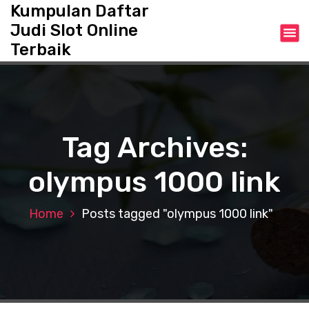
S
Kumpulan Daftar
k
Judi Slot Online
i
Terbaik
p
t
o
c
o
n
Tag Archives:
t
e
olympus 1000 link
n
t
Home
Posts tagged "olympus 1000 link"