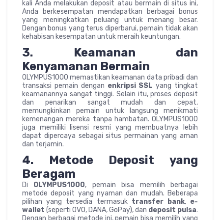
kali Anda melakukan deposit atau bermain di situs ini,
Anda berkesempatan mendapatkan berbagai bonus
yang meningkatkan peluang untuk menang besar.
Dengan bonus yang terus diperbarui, pemain tidak akan
kehabisan kesempatan untuk meraih keuntungan.
3. Keamanan dan
Kenyamanan Bermain
OLYMPUS1000 memastikan keamanan data pribadi dan
transaksi pemain dengan
enkripsi SSL
yang tingkat
keamanannya sangat tinggi. Selain itu, proses deposit
dan penarikan sangat mudah dan cepat,
memungkinkan pemain untuk langsung menikmati
kemenangan mereka tanpa hambatan. OLYMPUS1000
juga memiliki lisensi resmi yang membuatnya lebih
dapat dipercaya sebagai situs permainan yang aman
dan terjamin.
4. Metode Deposit yang
Beragam
Di
OLYMPUS1000
, pemain bisa memilih berbagai
metode deposit yang nyaman dan mudah. Beberapa
pilihan yang tersedia termasuk
transfer bank
,
e-
wallet
(seperti OVO, DANA, GoPay), dan
deposit pulsa
.
Dengan berbagai metode ini, pemain bisa memilih yang