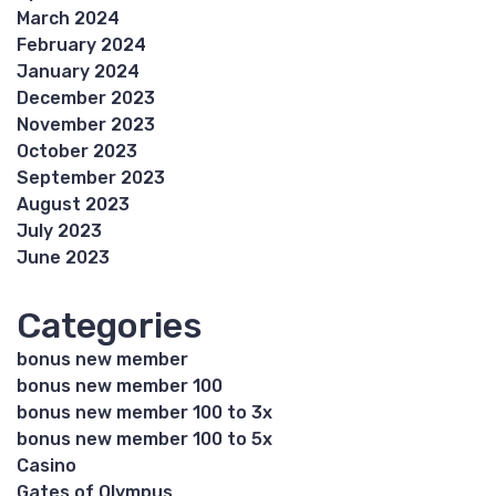
March 2024
February 2024
January 2024
December 2023
November 2023
October 2023
September 2023
August 2023
July 2023
June 2023
Categories
bonus new member
bonus new member 100
bonus new member 100 to 3x
bonus new member 100 to 5x
Casino
Gates of Olympus