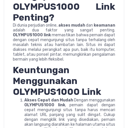
OLYMPUS1000 Link
Penting?
Di dunia perjudian online,
akses mudah
dan
keamanan
adalah dua faktor yang sangat penting.
OLYMPUS1000 link
memastikan bahwa pemain dapat
dengan cepat mengunjungi situs tanpa terhalang oleh
masalah teknis atau hambatan lain. Situs ini dapat
diakses melalui perangkat apa pun, baik itu komputer,
tablet, atau ponsel pintar, memungkinkan pengalaman
bermain yang lebih fleksibel.
Keuntungan
Menggunakan
OLYMPUS1000 Link
Akses Cepat dan Mudah
Dengan menggunakan
OLYMPUS1000 link
, pemain dapat dengan
cepat mengunjungi situs tanpa harus mencari
alamat URL panjang yang sulit diingat. Cukup
dengan mengklik link yang disediakan, pemain
akan langsung diarahkan ke halaman utama situs