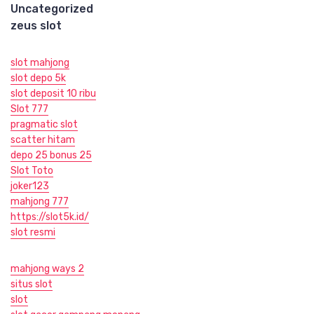
Uncategorized
zeus slot
slot mahjong
slot depo 5k
slot deposit 10 ribu
Slot 777
pragmatic slot
scatter hitam
depo 25 bonus 25
Slot Toto
joker123
mahjong 777
https://slot5k.id/
slot resmi
mahjong ways 2
situs slot
slot