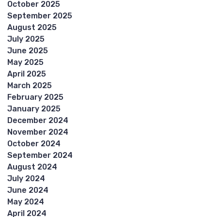
October 2025
September 2025
August 2025
July 2025
June 2025
May 2025
April 2025
March 2025
February 2025
January 2025
December 2024
November 2024
October 2024
September 2024
August 2024
July 2024
June 2024
May 2024
April 2024