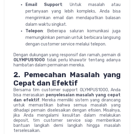
Email Support
: Untuk masalah atau
pertanyaan yang lebih kompleks, Anda bisa
mengirimkan email dan mendapatkan balasan
dalam waktu singkat.
Telepon
: Beberapa saluran komunikasi juga
memungkinkan pemain untuk berbicara langsung
dengan customer service melalui telepon.
Dengan dukungan yang responsif dan ramah, pemain di
OLYMPUS1000
tidak perlu khawatir tentang adanya
hambatan dalam permainan mereka.
2. Pemecahan Masalah yang
Cepat dan Efektif
Bersama tim customer support OLYMPUS1000, Anda
bisa merasakan
penyelesaian masalah yang cepat
dan efektif
. Mereka memiliki sistem yang dirancang
untuk memastikan bahwa semua masalah yang
dihadapi pemain diselesaikan dengan efisien. Misalnya,
jika Anda mengalami kesulitan dalam melakukan
deposit, tim customer service siap memberikan
bantuan langkah demi langkah hingga masalah
terselesaikan.