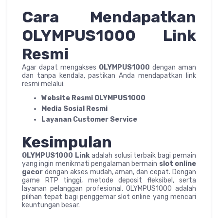
Cara Mendapatkan
OLYMPUS1000 Link
Resmi
Agar dapat mengakses
OLYMPUS1000
dengan aman
dan tanpa kendala, pastikan Anda mendapatkan link
resmi melalui:
Website Resmi OLYMPUS1000
Media Sosial Resmi
Layanan Customer Service
Kesimpulan
OLYMPUS1000 Link
adalah solusi terbaik bagi pemain
yang ingin menikmati pengalaman bermain
slot online
gacor
dengan akses mudah, aman, dan cepat. Dengan
game RTP tinggi, metode deposit fleksibel, serta
layanan pelanggan profesional, OLYMPUS1000 adalah
pilihan tepat bagi penggemar slot online yang mencari
keuntungan besar.