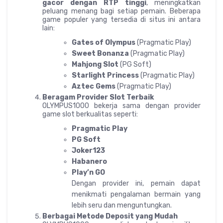
gacor dengan RTP tinggi
, meningkatkan
peluang menang bagi setiap pemain. Beberapa
game populer yang tersedia di situs ini antara
lain:
Gates of Olympus
(Pragmatic Play)
Sweet Bonanza
(Pragmatic Play)
Mahjong Slot
(PG Soft)
Starlight Princess
(Pragmatic Play)
Aztec Gems
(Pragmatic Play)
Beragam Provider Slot Terbaik
OLYMPUS1000 bekerja sama dengan provider
game slot berkualitas seperti:
Pragmatic Play
PG Soft
Joker123
Habanero
Play’n GO
Dengan provider ini, pemain dapat
menikmati pengalaman bermain yang
lebih seru dan menguntungkan.
Berbagai Metode Deposit yang Mudah