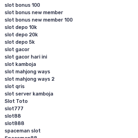
slot bonus 100
slot bonus new member
slot bonus new member 100
slot depo 10k
slot depo 20k
slot depo 5k
slot gacor
slot gacor hari ini
slot kamboja
slot mahjong ways
slot mahjong ways 2
slot qris
slot server kamboja
Slot Toto
slot777
slot88
slot888
spaceman slot