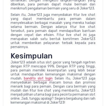
dimainkan. Dengan mengikuti langkah-langkah yang
diberikan, para pemain dapat mulai bermain dan
menikmati pengalaman bermain yang seru di Joker123.
Selain itu, Joker123 juga menyediakan fitur live chat
yang dapat membantu para pemain dalam
menyelesaikan berbagai masalah yang mereka hadapi
selama bermain. Dengan adanya fitur live chat
tersebut, para pemain dapat mendapatkan bantuan
dengan cepat dan efisien. Fitur live chat ini juga
merupakan salah satu bentuk komitmen Joker123
untuk memberikan pelayanan terbaik kepada para
pemainnya.
Kesimpulan
Joker123 adalah situs slot gacor yang tengah ngetren
dengan RTP mencapai 99%. Dengan RTP yang tinggi,
para pemain memiliki kesempatan yang lebih besar
untuk mendapatkan kemenangan maksimal dengan
mudah.
bandito slot login
Selain itu, Joker123 juga
menyediakan berbagai macam bonus dan promosi
menarik bagi para pemain. Dengan cara bermain yang
mudah dan fitur live chat yang membantu, Joker123
menjadi pilihan utama bagi para pecinta permainan slot
online. Jadi, tunggu apalagi? Segera bergabung dan raih
kemenangan maksimal di Joker123!